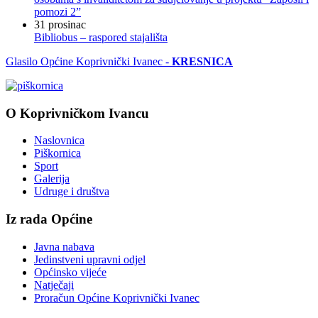
pomozi 2”
31
prosinac
Bibliobus – raspored stajališta
Glasilo Općine Koprivnički Ivanec -
KRESNICA
O Koprivničkom Ivancu
Naslovnica
Piškornica
Sport
Galerija
Udruge i društva
Iz rada Općine
Javna nabava
Jedinstveni upravni odjel
Općinsko vijeće
Natječaji
Proračun Općine Koprivnički Ivanec