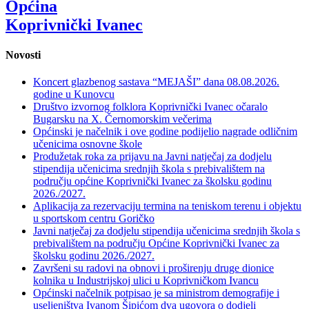
Općina
Koprivnički Ivanec
Novosti
Koncert glazbenog sastava “MEJAŠI” dana 08.08.2026.
godine u Kunovcu
Društvo izvornog folklora Koprivnički Ivanec očaralo
Bugarsku na X. Černomorskim večerima
Općinski je načelnik i ove godine podijelio nagrade odličnim
učenicima osnovne škole
Produžetak roka za prijavu na Javni natječaj za dodjelu
stipendija učenicima srednjih škola s prebivalištem na
području općine Koprivnički Ivanec za školsku godinu
2026./2027.
Aplikacija za rezervaciju termina na teniskom terenu i objektu
u sportskom centru Goričko
Javni natječaj za dodjelu stipendija učenicima srednjih škola s
prebivalištem na području Općine Koprivnički Ivanec za
školsku godinu 2026./2027.
Završeni su radovi na obnovi i proširenju druge dionice
kolnika u Industrijskoj ulici u Koprivničkom Ivancu
Općinski načelnik potpisao je sa ministrom demografije i
useljeništva Ivanom Šipićom dva ugovora o dodjeli