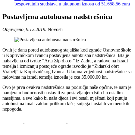
bespovratnih sredstava u ukupnom iznosu od 51.658,56 eura
Postavljena autobusna nadstrešnica
Objavljeno, 9.12.2019.
Novosti
Ovih je dana pored autobusnog stajališta kod zgrade Osnovne škole
u Koprivničkom Ivancu postavljena autobusna nadstrešnica. Ista je
nabavljena od tvrtke “Arta Zip d.o.o.” iz Zadra, a radove na izradi
temelja i izmicanju postojeće ograde izvodio je “Zidarski obrt
Vrabelj” iz Koprivničkog Ivanca. Ukupna vrijednost nadstrešnice sa
radovima na izradi temelja iznosila je cca 35.000,00 kn.
Ovo je prva ovakva nadstrešnica na području naše općine, te nam je
namjera u budućnosti nastaviti za postavljanjem istih i u ostalim
naseljima, a sve kako bi naša djeca i svi ostali mještani koji putuju
autobusima imali zaklon prilikom kiše, snijega i ostalih vremenskih
nepogoda.