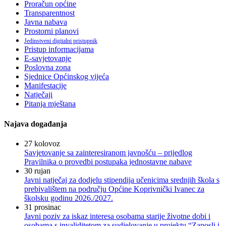
Proračun općine
Transparentnost
Javna nabava
Prostorni planovi
Jedinstveni digitalni pristupnik
Pristup informacijama
E-savjetovanje
Poslovna zona
Sjednice Općinskog vijeća
Manifestacije
Natječaji
Pitanja mještana
Najava događanja
27
kolovoz
Savjetovanje sa zainteresiranom javnošću – prijedlog
Pravilnika o provedbi postupaka jednostavne nabave
30
rujan
Javni natječaj za dodjelu stipendija učenicima srednjih škola s
prebivalištem na području Općine Koprivnički Ivanec za
školsku godinu 2026./2027.
31
prosinac
Javni poziv za iskaz interesa osobama starije životne dobi i
osobama s invaliditetom za sudjelovanje u projektu “Zaposli i