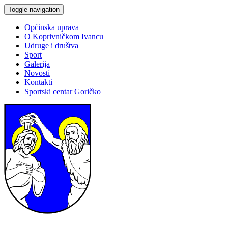
Toggle navigation
Općinska uprava
O Koprivničkom Ivancu
Udruge i društva
Sport
Galerija
Novosti
Kontakti
Sportski centar Goričko