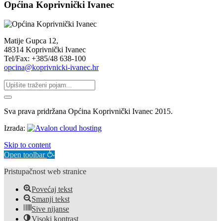
Općina Koprivnički Ivanec
Matije Gupca 12,
48314 Koprivnički Ivanec
Tel/Fax: +385/48 638-100
opcina@koprivnicki-ivanec.hr
Sva prava pridržana Općina Koprivnički Ivanec 2015.
Izrada:
Skip to content
Open toolbar
Pristupačnost web stranice
Povećaj tekst
Smanji tekst
Sive nijanse
Visoki kontrast