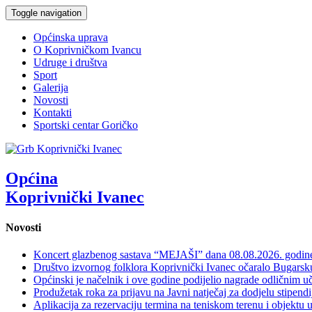
Toggle navigation
Općinska uprava
O Koprivničkom Ivancu
Udruge i društva
Sport
Galerija
Novosti
Kontakti
Sportski centar Goričko
Općina
Koprivnički Ivanec
Novosti
Koncert glazbenog sastava “MEJAŠI” dana 08.08.2026. godi
Društvo izvornog folklora Koprivnički Ivanec očaralo Bugars
Općinski je načelnik i ove godine podijelio nagrade odličnim 
Produžetak roka za prijavu na Javni natječaj za dodjelu stipen
Aplikacija za rezervaciju termina na teniskom terenu i objektu