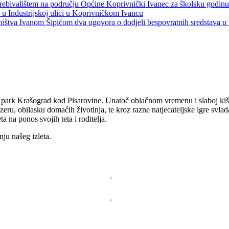
s prebivalištem na području Općine Koprivnički Ivanec za školsku godin
a u Industrijskoj ulici u Koprivničkom Ivancu
jeništva Ivanom Šipićom dva ugovora o dodjeli bespovratnih sredstava
u eko park Krašograd kod Pisarovine. Unatoč oblačnom vremenu i slaboj ki
ru, obilasku domaćih životinja, te kroz razne natjecateljske igre svlad
a na ponos svojih teta i roditelja.
ju našeg izleta.