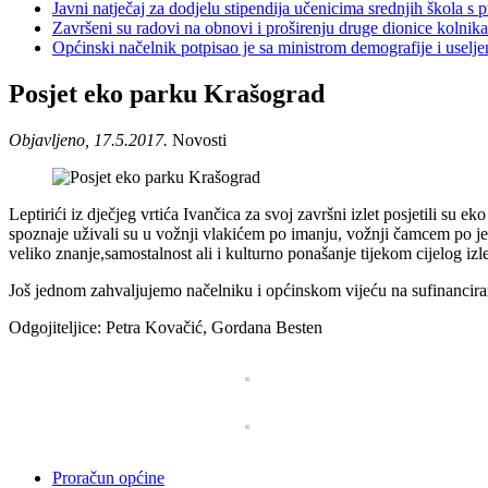
Javni natječaj za dodjelu stipendija učenicima srednjih škola 
Završeni su radovi na obnovi i proširenju druge dionice kolnik
Općinski načelnik potpisao je sa ministrom demografije i usel
Posjet eko parku Krašograd
Objavljeno, 17.5.2017.
Novosti
Leptirići iz dječjeg vrtića Ivančica za svoj završni izlet posjetili s
spoznaje uživali su u vožnji vlakićem po imanju, vožnji čamcem po jeze
veliko znanje,samostalnost ali i kulturno ponašanje tijekom cijelog izlet
Još jednom zahvaljujemo načelniku i općinskom vijeću na sufinanciran
Odgojiteljice: Petra Kovačić, Gordana Besten
Proračun općine