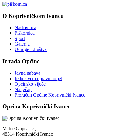
O Koprivničkom Ivancu
Naslovnica
Piškornica
Sport
Galerija
Udruge i društva
Iz rada Općine
Javna nabava
Jedinstveni upravni odjel
Općinsko vijeće
Natječaji
Proračun Općine Koprivnički Ivanec
Općina Koprivnički Ivanec
Matije Gupca 12,
48314 Koprivnički Ivanec