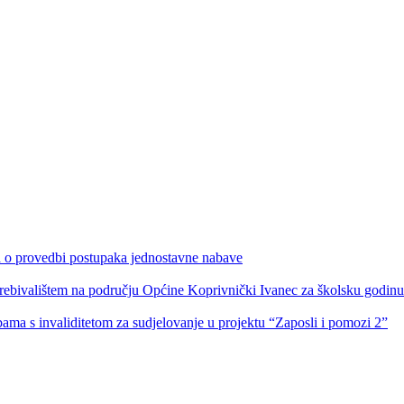
ka o provedbi postupaka jednostavne nabave
s prebivalištem na području Općine Koprivnički Ivanec za školsku godin
obama s invaliditetom za sudjelovanje u projektu “Zaposli i pomozi 2”