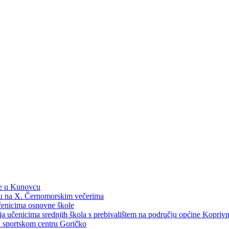
ne u Kunovcu
ku na X. Černomorskim večerima
učenicima osnovne škole
dija učenicima srednjih škola s prebivalištem na području općine Kopri
 u sportskom centru Goričko