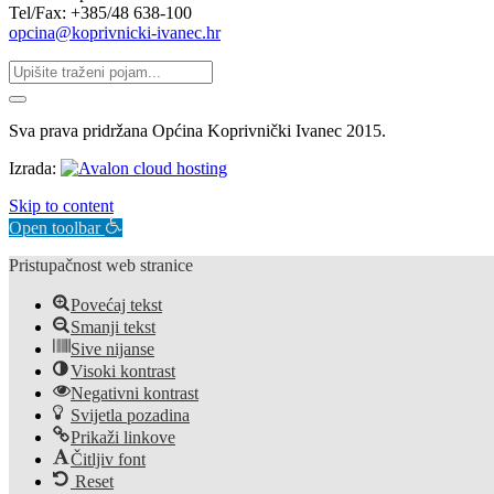
Tel/Fax: +385/48 638-100
opcina@koprivnicki-ivanec.hr
Sva prava pridržana Općina Koprivnički Ivanec 2015.
Izrada:
Skip to content
Open toolbar
Pristupačnost web stranice
Povećaj tekst
Smanji tekst
Sive nijanse
Visoki kontrast
Negativni kontrast
Svijetla pozadina
Prikaži linkove
Čitljiv font
Reset