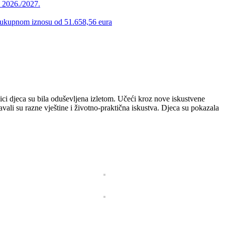
u 2026./2027.
 u ukupnom iznosu od 51.658,56 eura
šici djeca su bila oduševljena izletom. Učeći kroz nove iskustvene
avali su razne vještine i životno-praktična iskustva. Djeca su pokazala