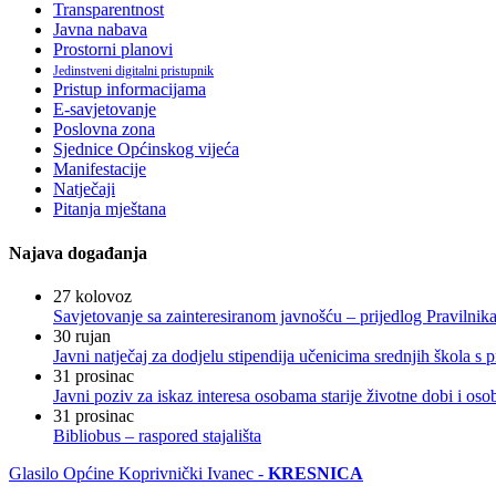
Transparentnost
Javna nabava
Prostorni planovi
Jedinstveni digitalni pristupnik
Pristup informacijama
E-savjetovanje
Poslovna zona
Sjednice Općinskog vijeća
Manifestacije
Natječaji
Pitanja mještana
Najava događanja
27
kolovoz
Savjetovanje sa zainteresiranom javnošću – prijedlog Pravilni
30
rujan
Javni natječaj za dodjelu stipendija učenicima srednjih škola 
31
prosinac
Javni poziv za iskaz interesa osobama starije životne dobi i os
31
prosinac
Bibliobus – raspored stajališta
Glasilo Općine Koprivnički Ivanec -
KRESNICA