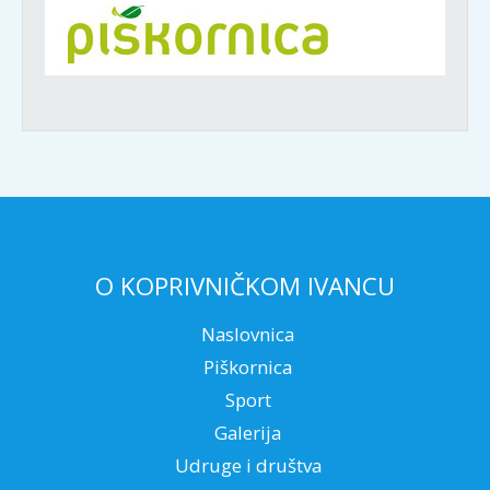
O KOPRIVNIČKOM IVANCU
Naslovnica
Piškornica
Sport
Galerija
Udruge i društva