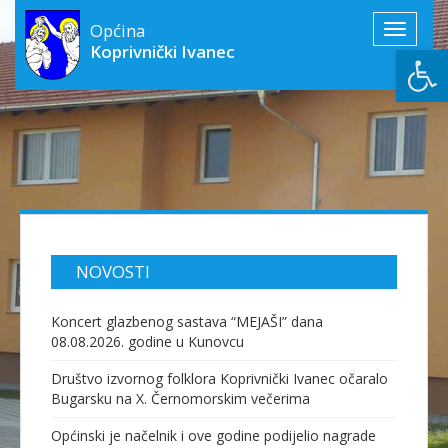
Općina
Toggle
Open
Koprivnički Ivanec
navigati
NOVOSTI
Koncert glazbenog sastava “MEJAŠI” dana
08.08.2026. godine u Kunovcu
Društvo izvornog folklora Koprivnički Ivanec očaralo
Bugarsku na X. Černomorskim večerima
Općinski je načelnik i ove godine podijelio nagrade