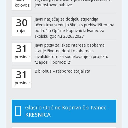
jednostavne nabave
kolovoz
30
Javni natječaj za dodjelu stipendija
učenicima srednjih škola s prebivalištem na
području Općine Koprivnički Ivanec za
rujan
školsku godinu 2026./2027.
31
Javni poziv za iskaz interesa osobama
starije životne dobi i osobama s
invaliditetom za sudjelovanje u projektu
prosinac
“Zaposli i pomozi 2”
31
Bibliobus – raspored stajališta
prosinac
Glasilo Općine Koprivnički Ivanec -
KRESNICA