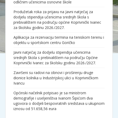
odličnim učenicima osnovne škole
Produžetak roka za prijavu na Javni natječaj za
dodjelu stipendija učenicima srednjih škola s
prebivalištem na području općine Koprivnički Ivanec
za školsku godinu 2026./2027.
Aplikacija za rezervaciju termina na teniskom terenu i
objektu u sportskom centru Goričko
Javni natječaj za dodjelu stipendija učenicima
srednjih škola s prebivalištem na području Općine
Koprivnički Ivanec za školsku godinu 2026./2027.
Završeni su radovi na obnovi i proširenju druge
dionice kolnika u Industrijskoj ulici u Koprivničkom
Ivancu
Općinski načelnik potpisao je sa ministrom
demografije i useljeništva Ivanom Šipićom dva
ugovora o dodjeli bespovratnih sredstava u ukupnom
iznosu od 51.658,56 eura