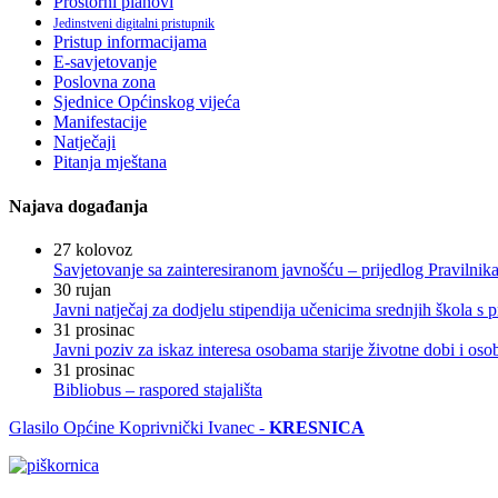
Prostorni planovi
Jedinstveni digitalni pristupnik
Pristup informacijama
E-savjetovanje
Poslovna zona
Sjednice Općinskog vijeća
Manifestacije
Natječaji
Pitanja mještana
Najava događanja
27
kolovoz
Savjetovanje sa zainteresiranom javnošću – prijedlog Pravilni
30
rujan
Javni natječaj za dodjelu stipendija učenicima srednjih škola 
31
prosinac
Javni poziv za iskaz interesa osobama starije životne dobi i os
31
prosinac
Bibliobus – raspored stajališta
Glasilo Općine Koprivnički Ivanec -
KRESNICA