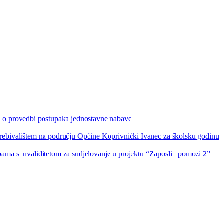
ka o provedbi postupaka jednostavne nabave
s prebivalištem na području Općine Koprivnički Ivanec za školsku godin
obama s invaliditetom za sudjelovanje u projektu “Zaposli i pomozi 2”