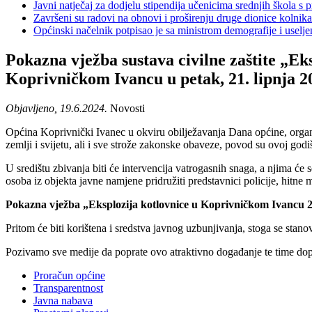
Javni natječaj za dodjelu stipendija učenicima srednjih škola 
Završeni su radovi na obnovi i proširenju druge dionice kolnik
Općinski načelnik potpisao je sa ministrom demografije i usel
Pokazna vježba sustava civilne zaštite „E
Koprivničkom Ivancu u petak, 21. lipnja 20
Objavljeno, 19.6.2024.
Novosti
Općina Koprivnički Ivanec u okviru obilježavanja Dana općine, organiz
zemlji i svijetu, ali i sve strože zakonske obaveze, povod su ovoj godi
U središtu zbivanja biti će intervencija vatrogasnih snaga, a njima će
osoba iz objekta javne namjene pridružiti predstavnici policije, hitne 
Pokazna vježba „Eksplozija kotlovnice u Koprivničkom Ivancu 202
Pritom će biti korištena i sredstva javnog uzbunjivanja, stoga se stano
Pozivamo sve medije da poprate ovo atraktivno događanje te time dopr
Proračun općine
Transparentnost
Javna nabava