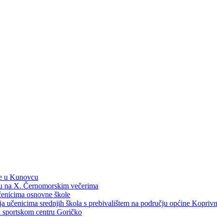
ne u Kunovcu
ku na X. Černomorskim večerima
učenicima osnovne škole
dija učenicima srednjih škola s prebivalištem na području općine Kopri
 u sportskom centru Goričko