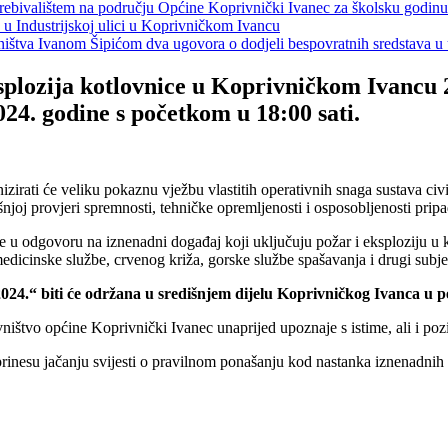
s prebivalištem na području Općine Koprivnički Ivanec za školsku godin
a u Industrijskoj ulici u Koprivničkom Ivancu
jeništva Ivanom Šipićom dva ugovora o dodjeli bespovratnih sredstava
ksplozija kotlovnice u Koprivničkom Ivancu 
24. godine s početkom u 18:00 sati.
irati će veliku pokaznu vježbu vlastitih operativnih snaga sustava civil
šnjoj provjeri spremnosti, tehničke opremljenosti i osposobljenosti pripad
 se u odgovoru na iznenadni događaj koji uključuju požar i eksploziju u
medicinske službe, crvenog križa, gorske službe spašavanja i drugi subje
4.“ biti će održana u središnjem dijelu Koprivničkog Ivanca u peta
vništvo općine Koprivnički Ivanec unaprijed upoznaje s istime, ali i pozi
inesu jačanju svijesti o pravilnom ponašanju kod nastanka iznenadnih d