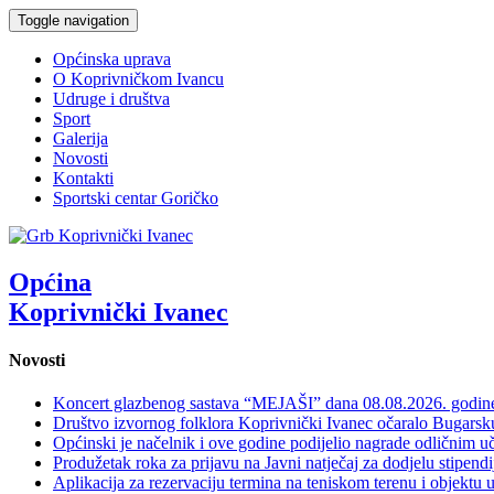
Toggle navigation
Općinska uprava
O Koprivničkom Ivancu
Udruge i društva
Sport
Galerija
Novosti
Kontakti
Sportski centar Goričko
Općina
Koprivnički Ivanec
Novosti
Koncert glazbenog sastava “MEJAŠI” dana 08.08.2026. godi
Društvo izvornog folklora Koprivnički Ivanec očaralo Bugars
Općinski je načelnik i ove godine podijelio nagrade odličnim 
Produžetak roka za prijavu na Javni natječaj za dodjelu stipen
Aplikacija za rezervaciju termina na teniskom terenu i objektu