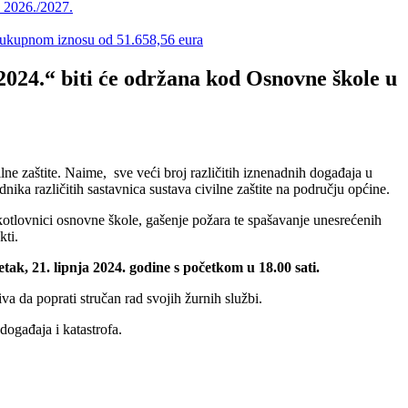
u 2026./2027.
 u ukupnom iznosu od 51.658,56 eura
2024.“ biti će održana kod Osnovne škole u
ne zaštite. Naime, sve veći broj različitih iznenadnih događaja u
nika različitih sastavnica sustava civilne zaštite na području općine.
 kotlovnici osnovne škole, gašenje požara te spašavanje unesrećenih
kti.
k, 21. lipnja 2024. godine s početkom u 18.00 sati.
va da poprati stručan rad svojih žurnih službi.
ogađaja i katastrofa.