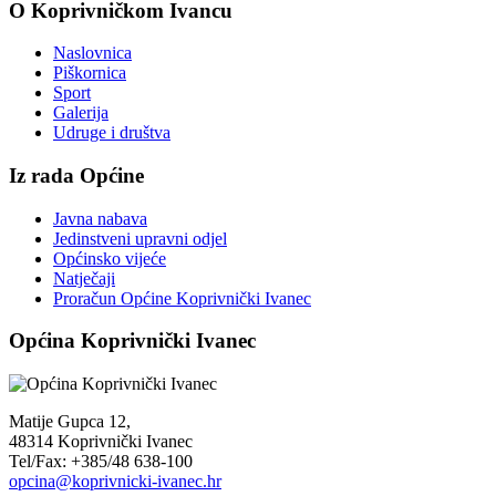
O Koprivničkom Ivancu
Naslovnica
Piškornica
Sport
Galerija
Udruge i društva
Iz rada Općine
Javna nabava
Jedinstveni upravni odjel
Općinsko vijeće
Natječaji
Proračun Općine Koprivnički Ivanec
Općina Koprivnički Ivanec
Matije Gupca 12,
48314 Koprivnički Ivanec
Tel/Fax: +385/48 638-100
opcina@koprivnicki-ivanec.hr