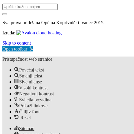
Sva prava pridržana Općina Koprivnički Ivanec 2015.
Izrada:
Skip to content
Open toolbar
Pristupačnost web stranice
Povećaj tekst
Smanji tekst
Sive nijanse
Visoki kontrast
Negativni kontrast
Svijetla pozadina
Prikaži linkove
Čitljiv font
Reset
Sitemap