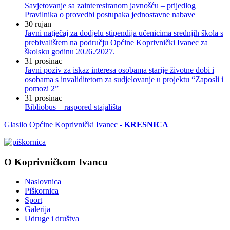
Savjetovanje sa zainteresiranom javnošću – prijedlog
Pravilnika o provedbi postupaka jednostavne nabave
30
rujan
Javni natječaj za dodjelu stipendija učenicima srednjih škola s
prebivalištem na području Općine Koprivnički Ivanec za
školsku godinu 2026./2027.
31
prosinac
Javni poziv za iskaz interesa osobama starije životne dobi i
osobama s invaliditetom za sudjelovanje u projektu “Zaposli i
pomozi 2”
31
prosinac
Bibliobus – raspored stajališta
Glasilo Općine Koprivnički Ivanec -
KRESNICA
O Koprivničkom Ivancu
Naslovnica
Piškornica
Sport
Galerija
Udruge i društva