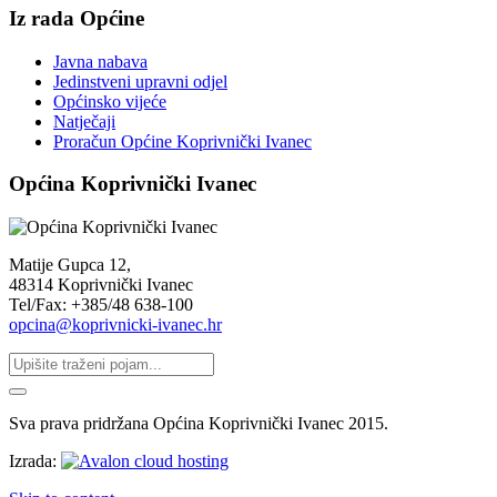
Iz rada Općine
Javna nabava
Jedinstveni upravni odjel
Općinsko vijeće
Natječaji
Proračun Općine Koprivnički Ivanec
Općina Koprivnički Ivanec
Matije Gupca 12,
48314 Koprivnički Ivanec
Tel/Fax: +385/48 638-100
opcina@koprivnicki-ivanec.hr
Sva prava pridržana Općina Koprivnički Ivanec 2015.
Izrada: