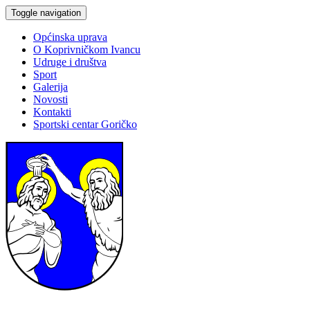
Toggle navigation
Općinska uprava
O Koprivničkom Ivancu
Udruge i društva
Sport
Galerija
Novosti
Kontakti
Sportski centar Goričko