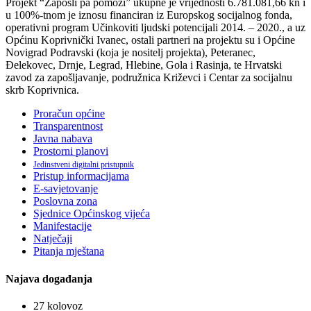
Projekt “Zaposli pa pomozi” ukupne je vrijednosti 6.781.081,66 kn i
u 100%-tnom je iznosu financiran iz Europskog socijalnog fonda,
operativni program Učinkoviti ljudski potencijali 2014. – 2020., a uz
Općinu Koprivnički Ivanec, ostali partneri na projektu su i Općine
Novigrad Podravski (koja je nositelj projekta), Peteranec,
Đelekovec, Drnje, Legrad, Hlebine, Gola i Rasinja, te Hrvatski
zavod za zapošljavanje, podružnica Križevci i Centar za socijalnu
skrb Koprivnica.
Proračun općine
Transparentnost
Javna nabava
Prostorni planovi
Jedinstveni digitalni pristupnik
Pristup informacijama
E-savjetovanje
Poslovna zona
Sjednice Općinskog vijeća
Manifestacije
Natječaji
Pitanja mještana
Najava događanja
27
kolovoz