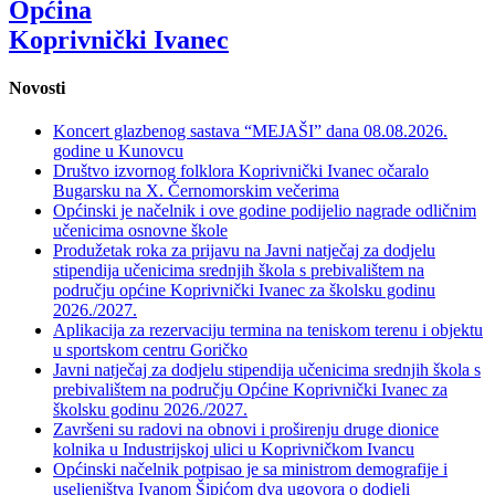
Općina
Koprivnički Ivanec
Novosti
Koncert glazbenog sastava “MEJAŠI” dana 08.08.2026.
godine u Kunovcu
Društvo izvornog folklora Koprivnički Ivanec očaralo
Bugarsku na X. Černomorskim večerima
Općinski je načelnik i ove godine podijelio nagrade odličnim
učenicima osnovne škole
Produžetak roka za prijavu na Javni natječaj za dodjelu
stipendija učenicima srednjih škola s prebivalištem na
području općine Koprivnički Ivanec za školsku godinu
2026./2027.
Aplikacija za rezervaciju termina na teniskom terenu i objektu
u sportskom centru Goričko
Javni natječaj za dodjelu stipendija učenicima srednjih škola s
prebivalištem na području Općine Koprivnički Ivanec za
školsku godinu 2026./2027.
Završeni su radovi na obnovi i proširenju druge dionice
kolnika u Industrijskoj ulici u Koprivničkom Ivancu
Općinski načelnik potpisao je sa ministrom demografije i
useljeništva Ivanom Šipićom dva ugovora o dodjeli