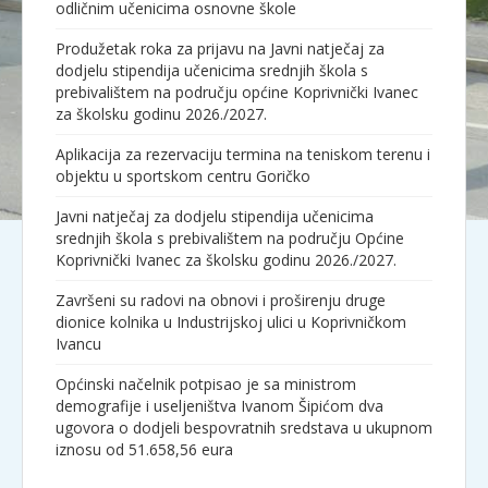
odličnim učenicima osnovne škole
Produžetak roka za prijavu na Javni natječaj za
dodjelu stipendija učenicima srednjih škola s
prebivalištem na području općine Koprivnički Ivanec
za školsku godinu 2026./2027.
Aplikacija za rezervaciju termina na teniskom terenu i
objektu u sportskom centru Goričko
Javni natječaj za dodjelu stipendija učenicima
srednjih škola s prebivalištem na području Općine
Koprivnički Ivanec za školsku godinu 2026./2027.
Završeni su radovi na obnovi i proširenju druge
dionice kolnika u Industrijskoj ulici u Koprivničkom
Ivancu
Općinski načelnik potpisao je sa ministrom
demografije i useljeništva Ivanom Šipićom dva
ugovora o dodjeli bespovratnih sredstava u ukupnom
iznosu od 51.658,56 eura