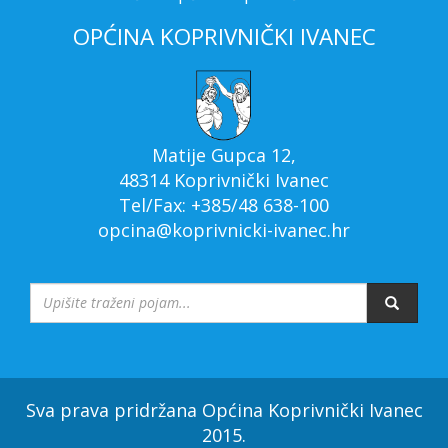
OPĆINA KOPRIVNIČKI IVANEC
Matije Gupca 12,
48314 Koprivnički Ivanec
Tel/Fax: +385/48 638-100
opcina@koprivnicki-ivanec.hr
Sva prava pridržana Općina Koprivnički Ivanec
2015.