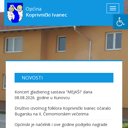
Općina
Toggle
Open
Koprivnički Ivanec
navigati
NOVOSTI
Koncert glazbenog sastava “MEJAŠI” dana
08.08.2026. godine u Kunovcu
Društvo izvornog folklora Koprivnički Ivanec očaralo
Bugarsku na X. Černomorskim večerima
Općinski je načelnik i ove godine podijelio nagrade