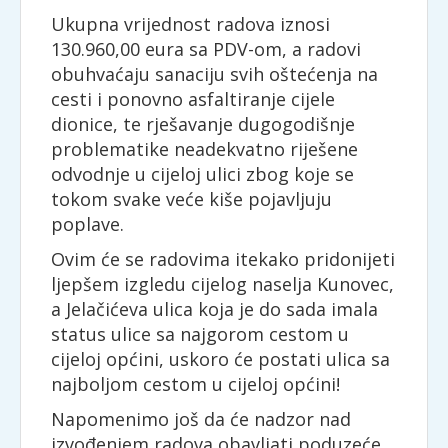
Ukupna vrijednost radova iznosi
130.960,00 eura sa PDV-om, a radovi
obuhvaćaju sanaciju svih oštećenja na
cesti i ponovno asfaltiranje cijele
dionice, te rješavanje dugogodišnje
problematike neadekvatno riješene
odvodnje u cijeloj ulici zbog koje se
tokom svake veće kiše pojavljuju
poplave.
Ovim će se radovima itekako pridonijeti
ljepšem izgledu cijelog naselja Kunovec,
a Jelačićeva ulica koja je do sada imala
status ulice sa najgorom cestom u
cijeloj općini, uskoro će postati ulica sa
najboljom cestom u cijeloj općini!
Napomenimo još da će nadzor nad
izvođenjem radova obavljati poduzeće