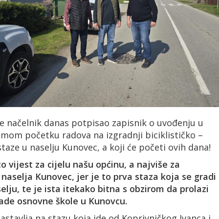
je načelnik danas potpisao zapisnik o uvođenju u
amom početku radova na izgradnji biciklističko –
taze u naselju Kunovec, a koji će početi ovih dana!
to vijest za cijelu našu općinu, a najviše za
naselja Kunovec, jer je to prva staza koja se gradi
lju, te je ista itekako bitna s obzirom da prolazi
ade osnovne škole u Kunovcu.
astavlja na stazu koja ide od Koprivničkog Ivanca i