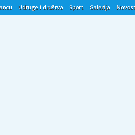
vancu
Udruge i društva
Sport
Galerija
Novost