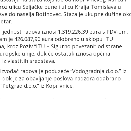
roz ulicu Seljačke bune i ulicu Kralja Tomislava u
sve do naselja Botinovec. Staza je ukupne dužine ok
etar.
ijednost radova iznosi 1.319.226,39 eura s PDV-om,
am je 426.087,96 eura odobreno u sklopu ITU
, kroz Poziv “ITU – Sigurno povezani” od strane
uropske unije, dok će ostatak iznosa općina
i iz vlastitih sredstava.
izvođač radova je poduzeće “Vodogradnja d.o.o.” iz
, dok je za obavljanje poslova nadzora odabrano
Petgrad d.o.o.” iz Koprivnice.