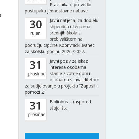
Pravilnika o provedbi
postupaka jednostavne nabave
o
30
Javni natječaj za dodjelu
stipendija učenicima
srednjih škola s
rujan
prebivalištem na
području Općine Koprivnički Ivanec
za školsku godinu 2026./2027.
31
Javni poziv za iskaz
interesa osobama
starije životne dobi i
prosinac
osobama s invaliditetom
za sudjelovanje u projektu “Zaposli i
pomozi 2”
31
Bibliobus – raspored
stajališta
prosinac