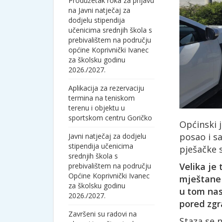
Produžetak roka za prijavu
na Javni natječaj za
dodjelu stipendija
učenicima srednjih škola s
prebivalištem na području
općine Koprivnički Ivanec
za školsku godinu
2026./2027.
Aplikacija za rezervaciju
termina na teniskom
terenu i objektu u
sportskom centru Goričko
Općinski 
posao i s
Javni natječaj za dodjelu
stipendija učenicima
pješačke s
srednjih škola s
Velika je 
prebivalištem na području
Općine Koprivnički Ivanec
mještane 
za školsku godinu
u tom nase
2026./2027.
pored zgr
Završeni su radovi na
Staza se n