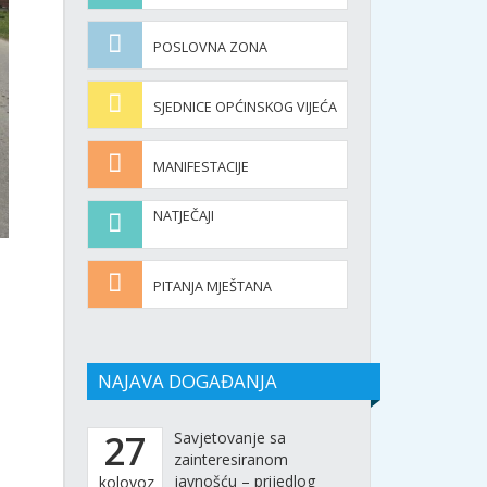
POSLOVNA ZONA
SJEDNICE OPĆINSKOG VIJEĆA
MANIFESTACIJE
NATJEČAJI
PITANJA MJEŠTANA
NAJAVA DOGAĐANJA
27
Savjetovanje sa
zainteresiranom
javnošću – prijedlog
kolovoz