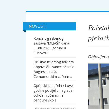
Početak
NOVOSTI
pješač
Koncert glazbenog
sastava “MEJAŠI” dana
08.08.2026. godine u
Kunovcu
Objavljeno
Društvo izvornog folklora
Koprivnički Ivanec očaralo
Bugarsku na X.
Černomorskim večerima
Općinski je načelnik i ove
godine podijelio nagrade
odličnim učenicima
osnovne škole