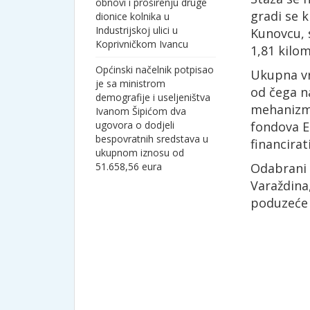
obnovi i proširenju druge
gradi se k
dionice kolnika u
Industrijskoj ulici u
Kunovcu, 
Koprivničkom Ivancu
1,81 kilom
Općinski načelnik potpisao
Ukupna vr
je sa ministrom
od čega n
demografije i useljeništva
mehanizma
Ivanom Šipićom dva
ugovora o dodjeli
fondova E
bespovratnih sredstava u
financirat
ukupnom iznosu od
51.658,56 eura
Odabrani 
Varaždina
poduzeće “