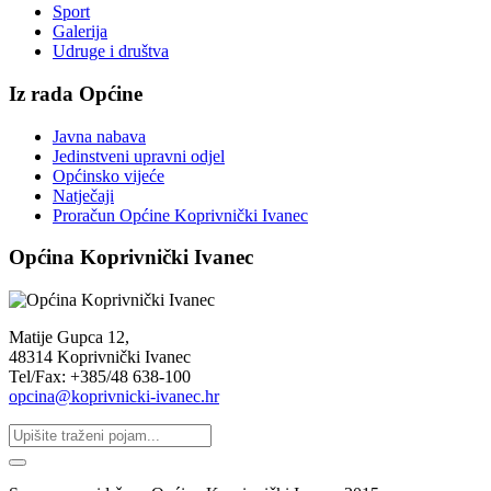
Sport
Galerija
Udruge i društva
Iz rada Općine
Javna nabava
Jedinstveni upravni odjel
Općinsko vijeće
Natječaji
Proračun Općine Koprivnički Ivanec
Općina Koprivnički Ivanec
Matije Gupca 12,
48314 Koprivnički Ivanec
Tel/Fax: +385/48 638-100
opcina@koprivnicki-ivanec.hr