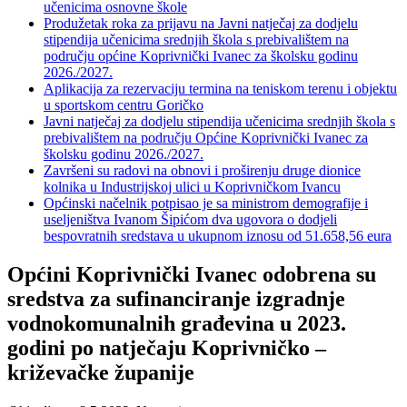
učenicima osnovne škole
Produžetak roka za prijavu na Javni natječaj za dodjelu
stipendija učenicima srednjih škola s prebivalištem na
području općine Koprivnički Ivanec za školsku godinu
2026./2027.
Aplikacija za rezervaciju termina na teniskom terenu i objektu
u sportskom centru Goričko
Javni natječaj za dodjelu stipendija učenicima srednjih škola s
prebivalištem na području Općine Koprivnički Ivanec za
školsku godinu 2026./2027.
Završeni su radovi na obnovi i proširenju druge dionice
kolnika u Industrijskoj ulici u Koprivničkom Ivancu
Općinski načelnik potpisao je sa ministrom demografije i
useljeništva Ivanom Šipićom dva ugovora o dodjeli
bespovratnih sredstava u ukupnom iznosu od 51.658,56 eura
Općini Koprivnički Ivanec odobrena su
sredstva za sufinanciranje izgradnje
vodnokomunalnih građevina u 2023.
godini po natječaju Koprivničko –
križevačke županije