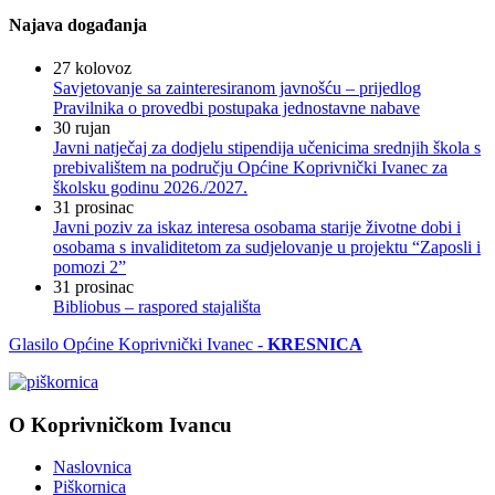
Najava događanja
27
kolovoz
Savjetovanje sa zainteresiranom javnošću – prijedlog
Pravilnika o provedbi postupaka jednostavne nabave
30
rujan
Javni natječaj za dodjelu stipendija učenicima srednjih škola s
prebivalištem na području Općine Koprivnički Ivanec za
školsku godinu 2026./2027.
31
prosinac
Javni poziv za iskaz interesa osobama starije životne dobi i
osobama s invaliditetom za sudjelovanje u projektu “Zaposli i
pomozi 2”
31
prosinac
Bibliobus – raspored stajališta
Glasilo Općine Koprivnički Ivanec -
KRESNICA
O Koprivničkom Ivancu
Naslovnica
Piškornica