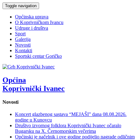
Toggle navigation
Općinska uprava
O Koprivničkom Ivancu
Udruge i društva
Sport
Galerija
Novosti
Kontakti
Sportski centar Goričko
Općina
Koprivnički Ivanec
Novosti
Koncert glazbenog sastava “MEJAŠI” dana 08.08.2026.
godine u Kunovcu
Društvo izvornog folklora Koprivnički Ivanec očaralo
Bugarsku na X. Černomorskim večerima
Općinski je načelnik i ove godine podijelio nagrade odličnim