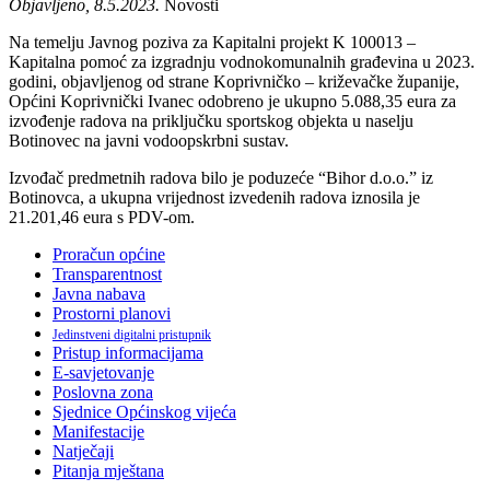
Objavljeno, 8.5.2023.
Novosti
Na temelju Javnog poziva za Kapitalni projekt K 100013 –
Kapitalna pomoć za izgradnju vodnokomunalnih građevina u 2023.
godini, objavljenog od strane Koprivničko – križevačke županije,
Općini Koprivnički Ivanec odobreno je ukupno 5.088,35 eura za
izvođenje radova na priključku sportskog objekta u naselju
Botinovec na javni vodoopskrbni sustav.
Izvođač predmetnih radova bilo je poduzeće “Bihor d.o.o.” iz
Botinovca, a ukupna vrijednost izvedenih radova iznosila je
21.201,46 eura s PDV-om.
Proračun općine
Transparentnost
Javna nabava
Prostorni planovi
Jedinstveni digitalni pristupnik
Pristup informacijama
E-savjetovanje
Poslovna zona
Sjednice Općinskog vijeća
Manifestacije
Natječaji
Pitanja mještana