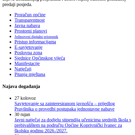
predaji posjeda.
Proračun općine
Transparentnost
Javna nabava
Prostorni planovi
Jedinstveni digitalni pristupnik
Pristup informacijama
E-savjetovanje
Poslovna zona
Sjednice Općinskog vijeća
Manifestacije
Natječaji
Pitanja mještana
Najava događanja
27
kolovoz
Savjetovanje sa zainteresiranom javnošću – prijedlog
Pravilnika o provedbi postupaka jednostavne nabave
30
rujan
Javni natječaj za dodjelu stipendija učenicima srednjih škola s
prebivalištem na području Općine Koprivnički Ivanec za
školsku godinu 2026./2027.