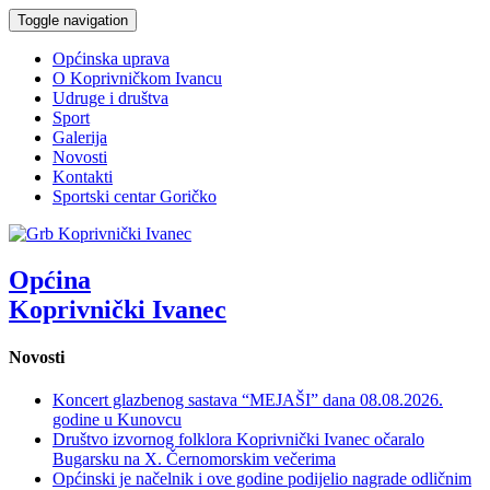
Toggle navigation
Općinska uprava
O Koprivničkom Ivancu
Udruge i društva
Sport
Galerija
Novosti
Kontakti
Sportski centar Goričko
Općina
Koprivnički Ivanec
Novosti
Koncert glazbenog sastava “MEJAŠI” dana 08.08.2026.
godine u Kunovcu
Društvo izvornog folklora Koprivnički Ivanec očaralo
Bugarsku na X. Černomorskim večerima
Općinski je načelnik i ove godine podijelio nagrade odličnim