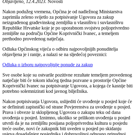
Objavljeno, 12.4.2023.
Novosti
Nakon podužeg vremena, Općina je od nadležnog Ministarstva
zaprimila zeleno svijetlo za potpisivanje Ugovora za zakup
neizgrađenog građevinskog zemljišta u vlasništvu i suvlasništvu
Republike Hrvatske koje je po uporabnom svojstvu poljoprivredno
zemljište na području Općine Koprivnički Ivanec, a temeljem
prethodno provedenog natječaja.
Odluka Općinskog vijeća o odbiru najpovoljnijih ponuditelja
objavljena je i ranije, a nalazi se na sljedećoj poveznici:
Odluka o izboru najpovoljnije ponude za zakup
Sve osobe koje su ostvarile pozitivne rezultate temeljem provedenog
natječaje biti će tokom idućeg tjedna pozvane u prostorije Općine
Koprivnički Ivanec na potpisivanje Ugovora, a kojega će kasnije biti
potrebno solemnizirati kod javnog bilježnika.
Nakon potpisivanja Ugovora, uslijediti će uvođenje u posjed koje će
se definirati zapisnički od strane Povjerenstva za uvođenje u posjed.
Prava i obveze iz sklopljenog Ugovora o zakupu teku od dana
uvođenja u posjed. Iznimno, ukoliko se prilikom uvođenja u posjed
utvrdi da je na zemljištu posijana poljoprivredna kultura u posjedu
treće osobe, novi će zakupnik biti uveden u posjed po skidanju
usjeva dosadašnjeg posjednika i dobrovoljnoj odnosno prinudnoj