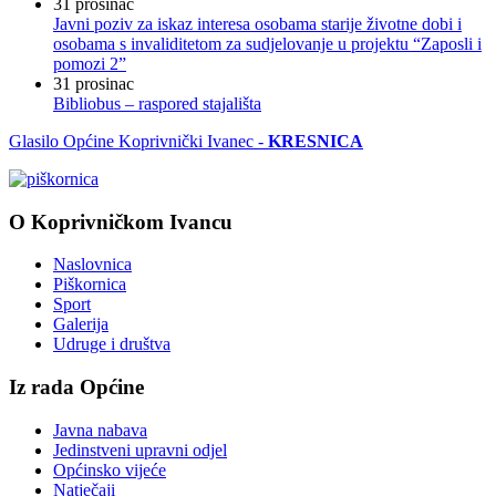
31
prosinac
Javni poziv za iskaz interesa osobama starije životne dobi i
osobama s invaliditetom za sudjelovanje u projektu “Zaposli i
pomozi 2”
31
prosinac
Bibliobus – raspored stajališta
Glasilo Općine Koprivnički Ivanec -
KRESNICA
O Koprivničkom Ivancu
Naslovnica
Piškornica
Sport
Galerija
Udruge i društva
Iz rada Općine
Javna nabava
Jedinstveni upravni odjel
Općinsko vijeće
Natječaji