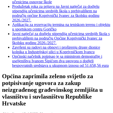
učenicima osnovne škole
Produžetak roka za prijavu na Javni natječaj za dodjelu
stipendija učenicima srednjih škola s prebivalištem na
području općine Koprivnički Ivanec za školsku godinu
2026./2027.
Aplikacija za rezervaciju termina na teniskom terenu i objektu
u sportskom centru Goričko
Javni natječaj za dodjelu stipendija učenicima srednjih škola s
prebivalištem na području Općine Koprivnički Ivanec za
školsku godinu 2026./2027.
Završeni su radovi na obnovi i proširenju druge dionice
kolnika u Industrijskoj ulici u Koprivničkom Ivancu
Općinski načelnik potpisao je sa ministrom demografije i
useljeništva Ivanom Šipićom dva ugovora o dodjeli
bespovratnih sredstava u ukupnom iznosu od 51.658,56 eura
Općina zaprimila zeleno svijetlo za
potpisivanje ugovora za zakup
neizgrađenog građevinskog zemljišta u
vlasništvu i suvlasništvu Republike
Hrvatske