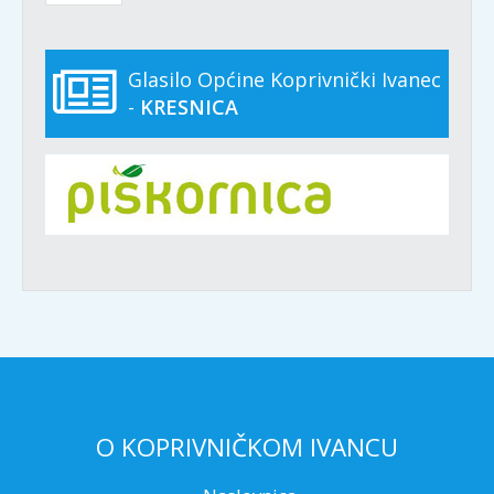
Glasilo Općine Koprivnički Ivanec
-
KRESNICA
O KOPRIVNIČKOM IVANCU