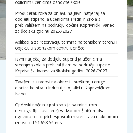
odličnim učenicima osnovne škole
Produžetak roka za prijavu na Javni natječaj za
dodjelu stipendija učenicima srednjih škola s
prebivalištem na području općine Koprivnički Ivanec
za školsku godinu 2026./2027.
Aplikacija za rezervaciju termina na teniskom terenu i
objektu u sportskom centru Goričko
Javni natječaj za dodjelu stipendija učenicima
srednjih škola s prebivalištem na području Općine
Koprivnički Ivanec za školsku godinu 2026./2027.
Završeni su radovi na obnovi i proširenju druge
dionice kolnika u Industrijskoj ulici u Koprivničkom
Ivancu
Općinski načelnik potpisao je sa ministrom
demografije i useljeništva Ivanom Šipićom dva
ugovora o dodjeli bespovratnih sredstava u ukupnom
iznosu od 51.658,56 eura