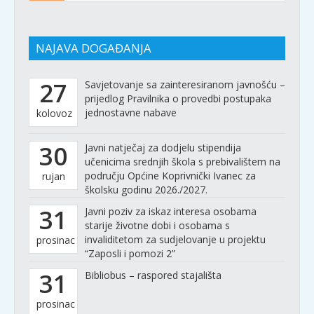
NAJAVA DOGAĐANJA
27
Savjetovanje sa zainteresiranom javnošću –
prijedlog Pravilnika o provedbi postupaka
jednostavne nabave
kolovoz
30
Javni natječaj za dodjelu stipendija
učenicima srednjih škola s prebivalištem na
području Općine Koprivnički Ivanec za
rujan
školsku godinu 2026./2027.
31
Javni poziv za iskaz interesa osobama
starije životne dobi i osobama s
invaliditetom za sudjelovanje u projektu
prosinac
“Zaposli i pomozi 2”
31
Bibliobus – raspored stajališta
prosinac