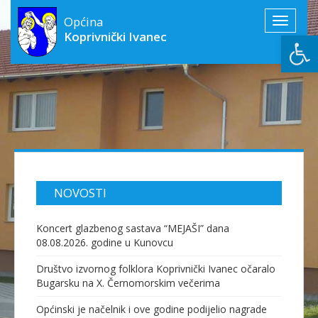
Općina
Toggle
Open
Koprivnički Ivanec
navigati
NOVOSTI
Koncert glazbenog sastava “MEJAŠI” dana
08.08.2026. godine u Kunovcu
Društvo izvornog folklora Koprivnički Ivanec očaralo
Bugarsku na X. Černomorskim večerima
Općinski je načelnik i ove godine podijelio nagrade