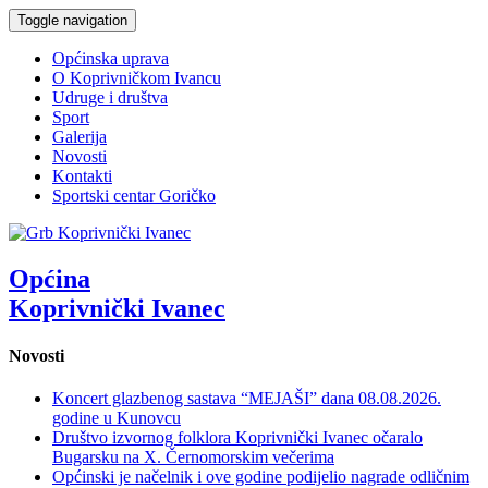
Toggle navigation
Općinska uprava
O Koprivničkom Ivancu
Udruge i društva
Sport
Galerija
Novosti
Kontakti
Sportski centar Goričko
Općina
Koprivnički Ivanec
Novosti
Koncert glazbenog sastava “MEJAŠI” dana 08.08.2026.
godine u Kunovcu
Društvo izvornog folklora Koprivnički Ivanec očaralo
Bugarsku na X. Černomorskim večerima
Općinski je načelnik i ove godine podijelio nagrade odličnim