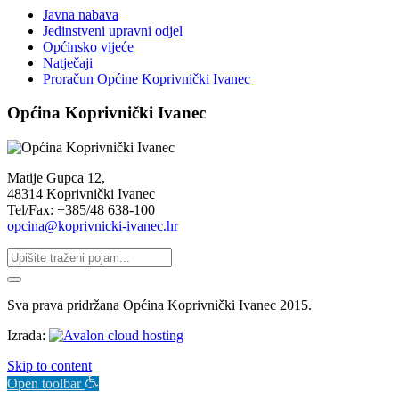
Javna nabava
Jedinstveni upravni odjel
Općinsko vijeće
Natječaji
Proračun Općine Koprivnički Ivanec
Općina Koprivnički Ivanec
Matije Gupca 12,
48314 Koprivnički Ivanec
Tel/Fax: +385/48 638-100
opcina@koprivnicki-ivanec.hr
Sva prava pridržana Općina Koprivnički Ivanec 2015.
Izrada:
Skip to content
Open toolbar