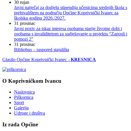
30
rujan
Javni natječaj za dodjelu stipendija učenicima srednjih škola s
prebivalištem na području Općine Koprivnički Ivanec za
školsku godinu 2026./2027.
31
prosinac
Javni poziv za iskaz interesa osobama starije životne dobi i
osobama s invaliditetom za sudjelovanje u projektu “Zaposli i
pomozi 2”
31
prosinac
Bibliobus – raspored stajališta
Glasilo Općine Koprivnički Ivanec -
KRESNICA
O Koprivničkom Ivancu
Naslovnica
Piškornica
Sport
Galerija
Udruge i društva
Iz rada Općine