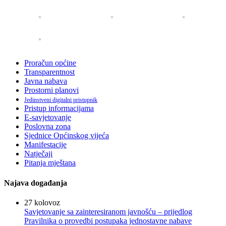
Proračun općine
Transparentnost
Javna nabava
Prostorni planovi
Jedinstveni digitalni pristupnik
Pristup informacijama
E-savjetovanje
Poslovna zona
Sjednice Općinskog vijeća
Manifestacije
Natječaji
Pitanja mještana
Najava događanja
27
kolovoz
Savjetovanje sa zainteresiranom javnošću – prijedlog
Pravilnika o provedbi postupaka jednostavne nabave