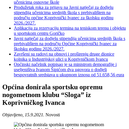
učenicima osnovne škole
Produžetak roka za prijavu na Javni natječaj za dodjelu
stipendija učenicima srednjih škola s prebivalištem na
području općine Koprivnički Ivanec za školsku godinu
2026./2027.
Aplikacija za rezervaciju termina na teniskom terenu i objektu
u sportskom centru Goričko
Javni natječaj za dodjelu stipendija učenicima srednjih škola s
prebivalištem na području Općine Koprivnički Ivanec za
školsku godinu 2026./2027.
Završeni su radovi na obnovi i proširenju druge dionice
kolnika u Industrijskoj ulici u Koprivničkom Ivancu
Općinski načelnik potpisao je sa ministrom demografije i
useljeništva Ivanom Šipićom dva ugovora o dodjeli
bespovratnih sredstava u ukupnom iznosu od 51.658,56 eura
Općina donirala sportsku opremu
nogometnom klubu “Sloga” iz
Koprivničkog Ivanca
Objavljeno, 15.9.2021.
Novosti