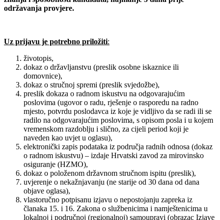
održavanja provjere.
Uz prijavu je potrebno priložiti
:
životopis,
dokaz o državljanstvu (preslik osobne iskaznice ili
domovnice),
dokaz o stručnoj spremi (preslik svjedožbe),
preslik dokaza o radnom iskustvu na odgovarajućim
poslovima (ugovor o radu, rješenje o rasporedu na radno
mjesto, potvrdu poslodavca iz koje je vidljivo da se radi ili se
radilo na odgovarajućim poslovima, s opisom posla i u kojem
vremenskom razdoblju i slično, za cijeli period koji je
naveden kao uvjet u oglasu),
elektronički zapis podataka iz područja radnih odnosa (dokaz
o radnom iskustvu) – izdaje Hrvatski zavod za mirovinsko
osiguranje (HZMO),
dokaz o položenom državnom stručnom ispitu (preslik),
uvjerenje o nekažnjavanju (ne starije od 30 dana od dana
objave oglasa),
vlastoručno potpisanu izjavu o nepostojanju zapreka iz
članaka 15. i 16. Zakona o službenicima i namještenicima u
lokalnoj i područnoj (regionalnoj) samoupravi (obrazac Izjave