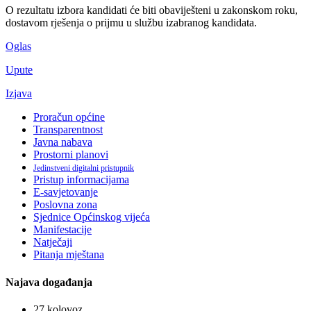
O rezultatu izbora kandidati će biti obaviješteni u zakonskom roku,
dostavom rješenja o prijmu u službu izabranog kandidata.
Oglas
Upute
Izjava
Proračun općine
Transparentnost
Javna nabava
Prostorni planovi
Jedinstveni digitalni pristupnik
Pristup informacijama
E-savjetovanje
Poslovna zona
Sjednice Općinskog vijeća
Manifestacije
Natječaji
Pitanja mještana
Najava događanja
27
kolovoz