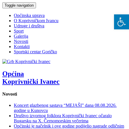
Toggle navigation
Open 
Općinska uprava
O Koprivničkom Ivancu
Udruge i društva
Sport
Galerija
Novosti
Kontakti
Sportski centar Goričko
Općina
Koprivnički Ivanec
Novosti
Koncert glazbenog sastava “MEJAŠI” dana 08.08.2026.
godine u Kunovcu
Društvo izvornog folklora Koprivnički Ivanec očaralo
Bugarsku na X. Černomorskim večerima
Općinski je načelnik i ove godine podijelio nagrade odličnim