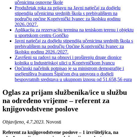
učenicima osnovne škole
Produžetak roka za prijavu na Javni natječaj za dodjelu
stipendija učenicima srednjih škola s prebivalištem na
području općine Koprivnički Ivanec za školsku godinu
2026./2027.
Aplikacija za rezervaciju termina na teniskom terenu i objektu
u sportskom centru Goričko
Javni natječaj za dodjelu stipendija učenicima srednjih škola s
prebivalištem na području Općine Koprivnički Ivanec za
školsku godinu 2026./2027.
Završeni su radovi na obnovi i proširenju druge dionice
kolnika u Industrijskoj ulici u Koprivničkom Ivancu
Općinski načelnik potpisao je sa ministrom demografije i
useljeništva Ivanom Šipićom dva ugovora o dodjeli
bespovratnih sredstava u ukupnom iznosu od 51.658,56 eura
Oglas za prijam službenika/ice u službu
na određeno vrijeme – referent za
knjigovodstvene poslove
Objavljeno, 4.7.2023.
Novosti
Referent za knjigovodstvene poslove – 1 izvršitelj/ica, na