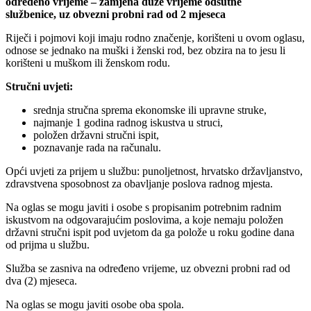
određeno vrijeme – zamjena duže vrijeme odsutne
službenice,
uz obvezni
probni rad od 2 mjeseca
Riječi i pojmovi koji imaju rodno značenje, korišteni u ovom oglasu,
odnose se jednako na muški i ženski rod, bez obzira na to jesu li
korišteni u muškom ili ženskom rodu.
Stručni uvjeti:
srednja stručna sprema ekonomske ili upravne struke,
najmanje 1 godina radnog iskustva u struci,
položen državni stručni ispit,
poznavanje rada na računalu.
Opći uvjeti za prijem u službu: punoljetnost, hrvatsko državljanstvo,
zdravstvena sposobnost za obavljanje poslova radnog mjesta.
Na oglas se mogu javiti i osobe s propisanim potrebnim radnim
iskustvom na odgovarajućim poslovima, a koje nemaju položen
državni stručni ispit pod uvjetom da ga polože u roku godine dana
od prijma u službu.
Služba se zasniva na određeno vrijeme, uz obvezni probni rad od
dva (2) mjeseca.
Na oglas se mogu javiti osobe oba spola.