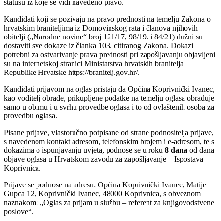
statusu iz koje se vidi navedeno pravo.
Kandidati koji se pozivaju na pravo prednosti na temelju Zakona o
hrvatskim braniteljima iz Domovinskog rata i članova njihovih
obitelji („Narodne novine“ broj 121/17, 98/19. i 84/21) dužni su
dostaviti sve dokaze iz članka 103. citiranog Zakona. Dokazi
potrebni za ostvarivanje prava prednosti pri zapošljavanju objavljeni
su na internetskoj stranici Ministarstva hrvatskih branitelja
Republike Hrvatske https://branitelj.gov.hr/.
Kandidati prijavom na oglas pristaju da Općina Koprivnički Ivanec,
kao voditelj obrade, prikupljene podatke na temelju oglasa obrađuje
samo u obimu i u svrhu provedbe oglasa i to od ovlaštenih osoba za
provedbu oglasa.
Pisane prijave, vlastoručno potpisane od strane podnositelja prijave,
s navedenom kontakt adresom, telefonskim brojem i e-adresom, te s
dokazima o ispunjavanju uvjeta, podnose se u roku
8 dana
od dana
objave oglasa u Hrvatskom zavodu za zapošljavanje – Ispostava
Koprivnica.
Prijave se podnose na adresu: Općina Koprivnički Ivanec, Matije
Gupca 12, Koprivnički Ivanec, 48000 Koprivnica, s obveznom
naznakom: „Oglas za prijam u službu – referent za knjigovodstvene
poslove“.