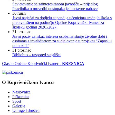
Savjetovanje sa zainteresiranom javnošću – prijedlog
Pravilnika o provedbi postupaka jednostavne nabave
30
rujan
Javni natječaj za dodjelu stipendija učenicima srednjih škola s
prebivalištem na području Općine Koprivnički Ivanec za
školsku godinu 2026./2027.
31
prosinac
Javni poziv za iskaz interesa osobama starije životne dobi i
osobama s invaliditetom za sudjelovanje u projektu “Zaposli i
pomozi 2”
31
prosinac
Bibliobus – raspored stajališta
Glasilo Općine Koprivnički Ivanec -
KRESNICA
O Koprivničkom Ivancu
Naslovnica
Piškornica
Sport
Galerija
Udruge i društva