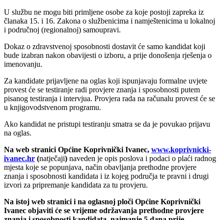
U službu ne mogu biti primljene osobe za koje postoji zapreka iz
članaka 15. i 16. Zakona o službenicima i namještenicima u lokalnoj
i područnoj (regionalnoj) samoupravi.
Dokaz o zdravstvenoj sposobnosti dostavit će samo kandidat koji
bude izabran nakon obavijesti o izboru, a prije donošenja rješenja o
imenovanju.
Za kandidate prijavljene na oglas koji ispunjavaju formalne uvjete
provest će se testiranje radi provjere znanja i sposobnosti putem
pisanog testiranja i intervjua. Provjera rada na računalu provest će se
u knjigovodstvenom programu.
Ako kandidat ne pristupi testiranju smatra se da je povukao prijavu
na oglas.
Na web stranici Općine Koprivnički Ivanec,
www.koprivnicki-
ivanec.hr
(
natječaji
)
naveden je opis poslova i podaci o plaći radnog
mjesta koje se popunjava, način obavljanja prethodne provjere
znanja i sposobnosti kandidata i iz kojeg područja te pravni i drugi
izvori za pripremanje kandidata za tu provjeru.
Na istoj web stranici i na oglasnoj ploči Općine Koprivnički
Ivanec objaviti će se vrijeme održavanja prethodne provjere
znanja i sposobnosti kandidata, najmanje 5 dana prije