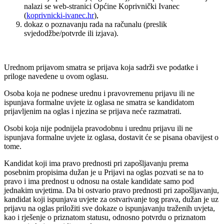
nalazi se web-stranici Općine Koprivnički Ivanec
(
koprivnicki-ivanec.hr
),
dokaz o poznavanju rada na računalu (preslik
svjedodžbe/potvrde ili izjava).
Urednom prijavom smatra se prijava koja sadrži sve podatke i
priloge navedene u ovom oglasu.
Osoba koja ne podnese urednu i pravovremenu prijavu ili ne
ispunjava formalne uvjete iz oglasa ne smatra se kandidatom
prijavljenim na oglas i njezina se prijava neće razmatrati.
Osobi koja nije podnijela pravodobnu i urednu prijavu ili ne
ispunjava formalne uvjete iz oglasa, dostavit će se pisana obavijest o
tome.
Kandidat koji ima pravo prednosti pri zapošljavanju prema
posebnim propisima dužan je u Prijavi na oglas pozvati se na to
pravo i ima prednost u odnosu na ostale kandidate samo pod
jednakim uvjetima. Da bi ostvario pravo prednosti pri zapošljavanju,
kandidat koji ispunjava uvjete za ostvarivanje tog prava, dužan je uz
prijavu na oglas priložiti sve dokaze o ispunjavanju traženih uvjeta,
kao i rješenje o priznatom statusu, odnosno potvrdu o priznatom