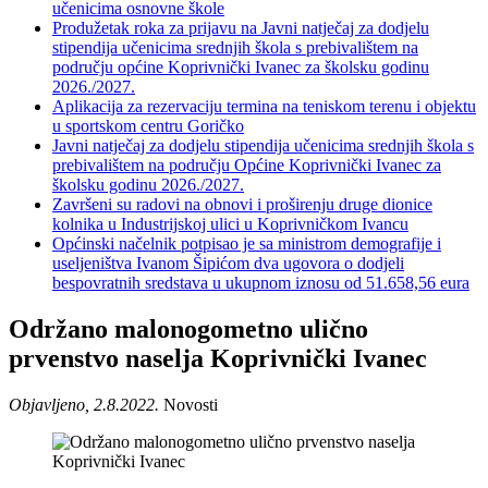
učenicima osnovne škole
Produžetak roka za prijavu na Javni natječaj za dodjelu
stipendija učenicima srednjih škola s prebivalištem na
području općine Koprivnički Ivanec za školsku godinu
2026./2027.
Aplikacija za rezervaciju termina na teniskom terenu i objektu
u sportskom centru Goričko
Javni natječaj za dodjelu stipendija učenicima srednjih škola s
prebivalištem na području Općine Koprivnički Ivanec za
školsku godinu 2026./2027.
Završeni su radovi na obnovi i proširenju druge dionice
kolnika u Industrijskoj ulici u Koprivničkom Ivancu
Općinski načelnik potpisao je sa ministrom demografije i
useljeništva Ivanom Šipićom dva ugovora o dodjeli
bespovratnih sredstava u ukupnom iznosu od 51.658,56 eura
Održano malonogometno ulično
prvenstvo naselja Koprivnički Ivanec
Objavljeno, 2.8.2022.
Novosti