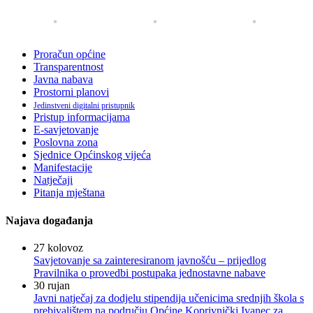
Proračun općine
Transparentnost
Javna nabava
Prostorni planovi
Jedinstveni digitalni pristupnik
Pristup informacijama
E-savjetovanje
Poslovna zona
Sjednice Općinskog vijeća
Manifestacije
Natječaji
Pitanja mještana
Najava događanja
27
kolovoz
Savjetovanje sa zainteresiranom javnošću – prijedlog
Pravilnika o provedbi postupaka jednostavne nabave
30
rujan
Javni natječaj za dodjelu stipendija učenicima srednjih škola s
prebivalištem na području Općine Koprivnički Ivanec za