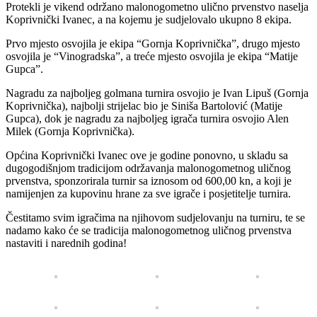
Protekli je vikend održano malonogometno ulično prvenstvo naselja
Koprivnički Ivanec, a na kojemu je sudjelovalo ukupno 8 ekipa.
Prvo mjesto osvojila je ekipa “Gornja Koprivnička”, drugo mjesto
osvojila je “Vinogradska”, a treće mjesto osvojila je ekipa “Matije
Gupca”.
Nagradu za najboljeg golmana turnira osvojio je Ivan Lipuš (Gornja
Koprivnička), najbolji strijelac bio je Siniša Bartolović (Matije
Gupca), dok je nagradu za najboljeg igrača turnira osvojio Alen
Milek (Gornja Koprivnička).
Općina Koprivnički Ivanec ove je godine ponovno, u skladu sa
dugogodišnjom tradicijom održavanja malonogometnog uličnog
prvenstva, sponzorirala turnir sa iznosom od 600,00 kn, a koji je
namijenjen za kupovinu hrane za sve igrače i posjetitelje turnira.
Čestitamo svim igračima na njihovom sudjelovanju na turniru, te se
nadamo kako će se tradicija malonogometnog uličnog prvenstva
nastaviti i narednih godina!