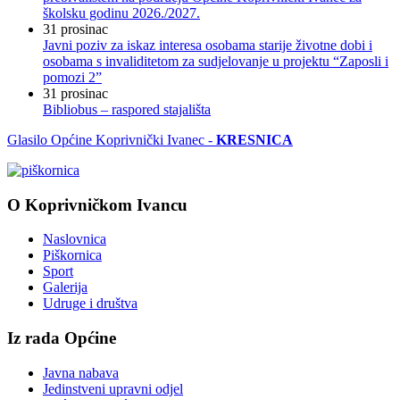
školsku godinu 2026./2027.
31
prosinac
Javni poziv za iskaz interesa osobama starije životne dobi i
osobama s invaliditetom za sudjelovanje u projektu “Zaposli i
pomozi 2”
31
prosinac
Bibliobus – raspored stajališta
Glasilo Općine Koprivnički Ivanec -
KRESNICA
O Koprivničkom Ivancu
Naslovnica
Piškornica
Sport
Galerija
Udruge i društva
Iz rada Općine
Javna nabava
Jedinstveni upravni odjel