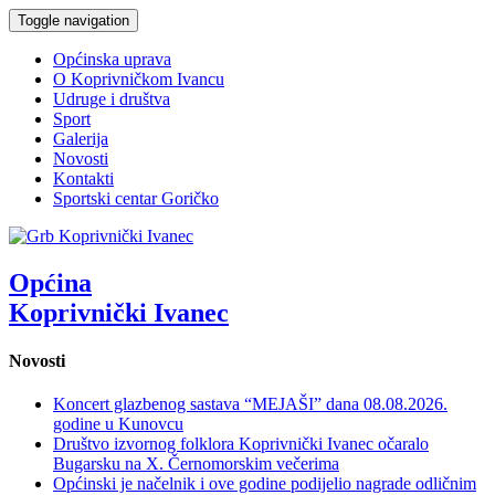
Toggle navigation
Općinska uprava
O Koprivničkom Ivancu
Udruge i društva
Sport
Galerija
Novosti
Kontakti
Sportski centar Goričko
Općina
Koprivnički Ivanec
Novosti
Koncert glazbenog sastava “MEJAŠI” dana 08.08.2026.
godine u Kunovcu
Društvo izvornog folklora Koprivnički Ivanec očaralo
Bugarsku na X. Černomorskim večerima
Općinski je načelnik i ove godine podijelio nagrade odličnim