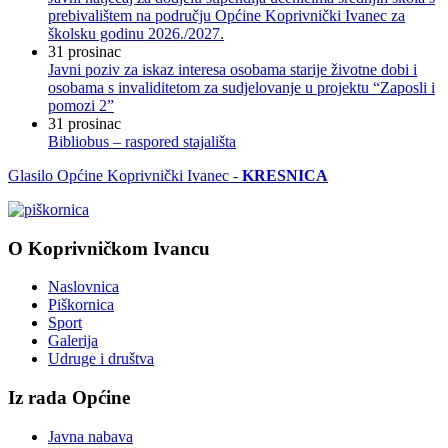
prebivalištem na području Općine Koprivnički Ivanec za
školsku godinu 2026./2027.
31
prosinac
Javni poziv za iskaz interesa osobama starije životne dobi i
osobama s invaliditetom za sudjelovanje u projektu “Zaposli i
pomozi 2”
31
prosinac
Bibliobus – raspored stajališta
Glasilo Općine Koprivnički Ivanec -
KRESNICA
O Koprivničkom Ivancu
Naslovnica
Piškornica
Sport
Galerija
Udruge i društva
Iz rada Općine
Javna nabava