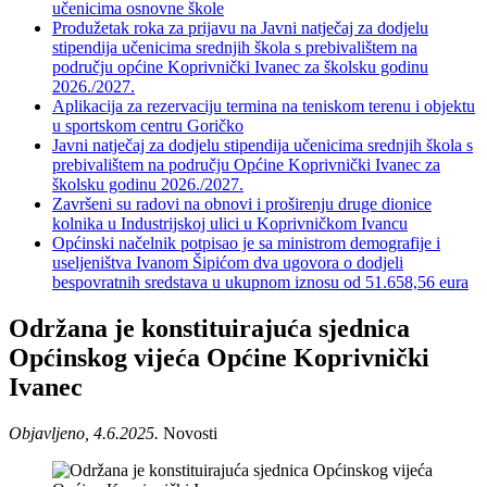
učenicima osnovne škole
Produžetak roka za prijavu na Javni natječaj za dodjelu
stipendija učenicima srednjih škola s prebivalištem na
području općine Koprivnički Ivanec za školsku godinu
2026./2027.
Aplikacija za rezervaciju termina na teniskom terenu i objektu
u sportskom centru Goričko
Javni natječaj za dodjelu stipendija učenicima srednjih škola s
prebivalištem na području Općine Koprivnički Ivanec za
školsku godinu 2026./2027.
Završeni su radovi na obnovi i proširenju druge dionice
kolnika u Industrijskoj ulici u Koprivničkom Ivancu
Općinski načelnik potpisao je sa ministrom demografije i
useljeništva Ivanom Šipićom dva ugovora o dodjeli
bespovratnih sredstava u ukupnom iznosu od 51.658,56 eura
Održana je konstituirajuća sjednica
Općinskog vijeća Općine Koprivnički
Ivanec
Objavljeno, 4.6.2025.
Novosti