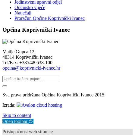
Jedinstveni upravni odjel
Općinsko vijeće
Natječaji
Proračun Općine Koprivnički Ivanec
Općina Koprivnički Ivanec
Matije Gupca 12,
48314 Koprivnički Ivanec
Tel/Fax: +385/48 638-100
opcina@koprivnicki-ivanec.hr
Sva prava pridržana Općina Koprivnički Ivanec 2015.
Izrada:
Skip to content
Open toolbar
Pristupačnost web stranice