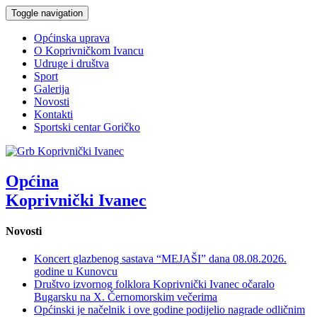
Toggle navigation
Općinska uprava
O Koprivničkom Ivancu
Udruge i društva
Sport
Galerija
Novosti
Kontakti
Sportski centar Goričko
Općina
Koprivnički Ivanec
Novosti
Koncert glazbenog sastava “MEJAŠI” dana 08.08.2026.
godine u Kunovcu
Društvo izvornog folklora Koprivnički Ivanec očaralo
Bugarsku na X. Černomorskim večerima
Općinski je načelnik i ove godine podijelio nagrade odličnim