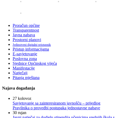
Proračun općine
Transparentnost
Javna nabava
Prostorni planovi
Jedinstveni digitalni pristupnik
Pristup informacijama
E-savjetovanje
Poslovna zona
Sjednice Općinskog vijeća
Manifestacije
Natječaji
Pitanja mještana
Najava događanja
27
kolovoz
Savjetovanje sa zainteresiranom javnošću – prijedlog
Pravilnika o provedbi postupaka jednostavne nabave
30
rujan
Javni natječaj za dodjelu stipendija učenicima srednjih škola s