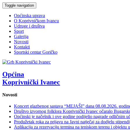
Toggle navigation
Općinska uprava
O Koprivničkom Ivancu
Udruge i društva
Sport
Galerija
Novosti
Kontakti
Sportski centar Goričko
Općina
Koprivnički Ivanec
Novosti
Koncert glazbenog sastava “MEJAŠI” dana 08.08.2026. godi
Društvo izvornog folklora Koprivnički Ivanec očaralo Bugars
Općinski je načelnik i ove godine podijelio nagrade odličnim 
Produžetak roka za prijavu na Javni natječaj za dodjelu stipen
Aplikacija za rezervaciju termina na teniskom terenu i objektu