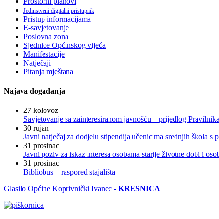
Prostorni planovi
Jedinstveni digitalni pristupnik
Pristup informacijama
E-savjetovanje
Poslovna zona
Sjednice Općinskog vijeća
Manifestacije
Natječaji
Pitanja mještana
Najava događanja
27
kolovoz
Savjetovanje sa zainteresiranom javnošću – prijedlog Pravilni
30
rujan
Javni natječaj za dodjelu stipendija učenicima srednjih škola 
31
prosinac
Javni poziv za iskaz interesa osobama starije životne dobi i os
31
prosinac
Bibliobus – raspored stajališta
Glasilo Općine Koprivnički Ivanec -
KRESNICA