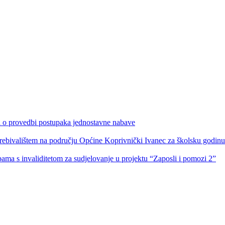
ka o provedbi postupaka jednostavne nabave
s prebivalištem na području Općine Koprivnički Ivanec za školsku godin
obama s invaliditetom za sudjelovanje u projektu “Zaposli i pomozi 2”