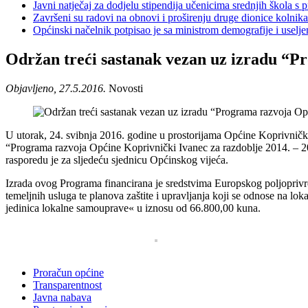
Javni natječaj za dodjelu stipendija učenicima srednjih škola 
Završeni su radovi na obnovi i proširenju druge dionice kolnik
Općinski načelnik potpisao je sa ministrom demografije i usel
Održan treći sastanak vezan uz izradu “P
Objavljeno, 27.5.2016.
Novosti
U utorak, 24. svibnja 2016. godine u prostorijama Općine Koprivnički
“Programa razvoja Općine Koprivnički Ivanec za razdoblje 2014. – 20
rasporedu je za sljedeću sjednicu Općinskog vijeća.
Izrada ovog Programa financirana je sredstvima Europskog poljoprivred
temeljnih usluga te planova zaštite i upravljanja koji se odnose na lok
jedinica lokalne samouprave« u iznosu od 66.800,00 kuna.
Proračun općine
Transparentnost
Javna nabava