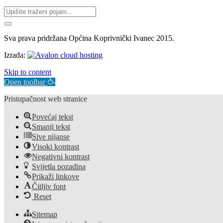
Sva prava pridržana Općina Koprivnički Ivanec 2015.
Izrada:
Skip to content
Open toolbar
Pristupačnost web stranice
Povećaj tekst
Smanji tekst
Sive nijanse
Visoki kontrast
Negativni kontrast
Svijetla pozadina
Prikaži linkove
Čitljiv font
Reset
Sitemap