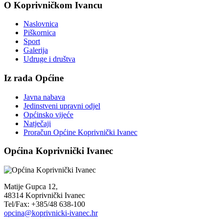
O Koprivničkom Ivancu
Naslovnica
Piškornica
Sport
Galerija
Udruge i društva
Iz rada Općine
Javna nabava
Jedinstveni upravni odjel
Općinsko vijeće
Natječaji
Proračun Općine Koprivnički Ivanec
Općina Koprivnički Ivanec
Matije Gupca 12,
48314 Koprivnički Ivanec
Tel/Fax: +385/48 638-100
opcina@koprivnicki-ivanec.hr