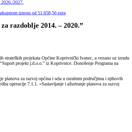
u 2026./2027.
 u ukupnom iznosu od 51.658,56 eura
za razdoblje 2014. – 2020.”
ih strateških projekata Općine Koprivnički Ivanec, a vezano uz izradu
“Suport projekt j.d.o.o.” iz Koprivnice. Donošenje Programa na
e planova za razvoj općina i sela u ruralnim područjima i njihovih
edba operacije 7.1.1. »Sastavljanje i ažuriranje planova za razvoj