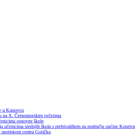
ne u Kunovcu
ku na X. Černomorskim večerima
učenicima osnovne škole
dija učenicima srednjih škola s prebivalištem na području općine Kopri
 u sportskom centru Goričko