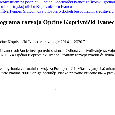
s prebivalištem na području Općine Koprivnički Ivanec za školsku godin
a u Industrijskoj ulici u Koprivničkom Ivancu
jeništva Ivanom Šipićom dva ugovora o dodjeli bespovratnih sredstava
rograma razvoja Općine Koprivnički Ivanec 
 Ivanec održan je treći po redu sastanak Odbora za utvrđivanje razvojn
20.” Za Općinu Koprivnički Ivanec Program razvoja izraditi će tvrtka 
nog fonda za ruralni razvoj, za Podmjeru 7.1. »Sastavljanje i ažuriranj
alitete Natura 2000 i druga područja visoke prirodne vrijednosti« – prov