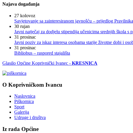
Najava događanja
27
kolovoz
Savjetovanje sa zainteresiranom javnošću – prijedlog Pravilni
30
rujan
Javni natječaj za dodjelu stipendija učenicima srednjih škola 
31
prosinac
Javni poziv za iskaz interesa osobama starije životne dobi i os
31
prosinac
Bibliobus – raspored stajališta
Glasilo Općine Koprivnički Ivanec -
KRESNICA
O Koprivničkom Ivancu
Naslovnica
Piškornica
Sport
Galerija
Udruge i društva
Iz rada Općine