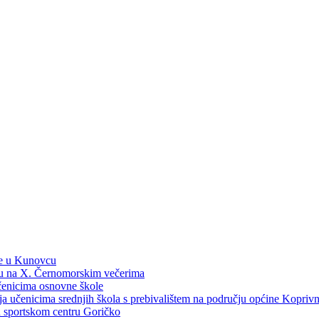
ne u Kunovcu
ku na X. Černomorskim večerima
učenicima osnovne škole
dija učenicima srednjih škola s prebivalištem na području općine Kopri
 u sportskom centru Goričko