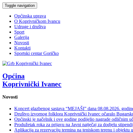
Toggle navigation
Općinska uprava
O Koprivničkom Ivancu
Udruge i društva
Sport
Galerija
Novosti
Kontakti
Sportski centar Goričko
Općina
Koprivnički Ivanec
Novosti
Koncert glazbenog sastava “MEJAŠI” dana 08.08.2026. godi
Društvo izvornog folklora Koprivnički Ivanec očaralo Bugars
Općinski je načelnik i ove godine podijelio nagrade odličnim 
Produžetak roka za prijavu na Javni natječaj za dodjelu stipen
Aplikacija za rezervaciju termina na teniskom terenu i objektu