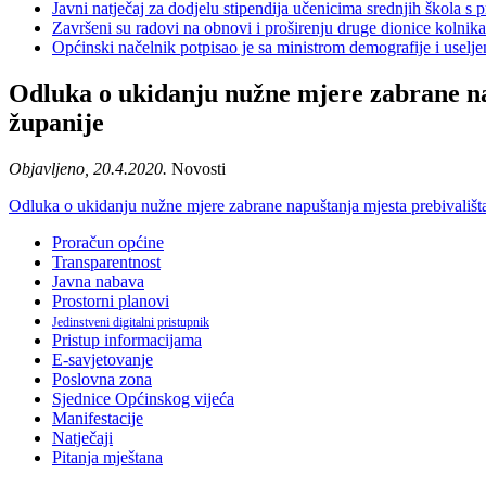
Javni natječaj za dodjelu stipendija učenicima srednjih škola 
Završeni su radovi na obnovi i proširenju druge dionice kolnik
Općinski načelnik potpisao je sa ministrom demografije i usel
Odluka o ukidanju nužne mjere zabrane na
županije
Objavljeno, 20.4.2020.
Novosti
Odluka o ukidanju nužne mjere zabrane napuštanja mjesta prebivališ
Proračun općine
Transparentnost
Javna nabava
Prostorni planovi
Jedinstveni digitalni pristupnik
Pristup informacijama
E-savjetovanje
Poslovna zona
Sjednice Općinskog vijeća
Manifestacije
Natječaji
Pitanja mještana