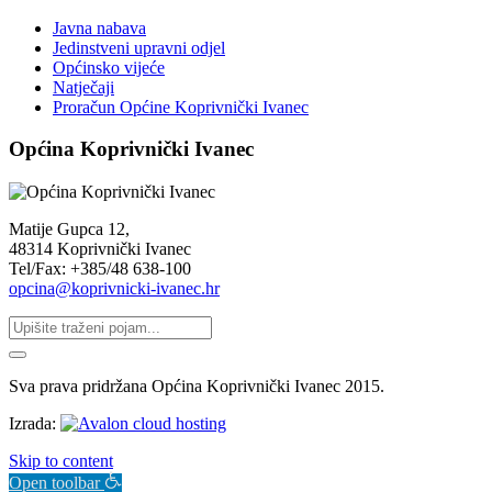
Javna nabava
Jedinstveni upravni odjel
Općinsko vijeće
Natječaji
Proračun Općine Koprivnički Ivanec
Općina Koprivnički Ivanec
Matije Gupca 12,
48314 Koprivnički Ivanec
Tel/Fax: +385/48 638-100
opcina@koprivnicki-ivanec.hr
Sva prava pridržana Općina Koprivnički Ivanec 2015.
Izrada:
Skip to content
Open toolbar