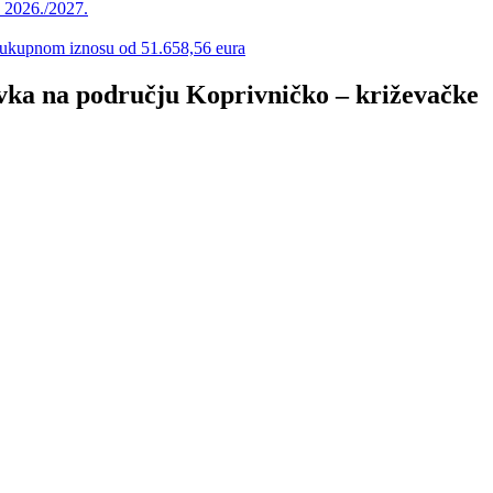
u 2026./2027.
 u ukupnom iznosu od 51.658,56 eura
avka na području Koprivničko – križevačke