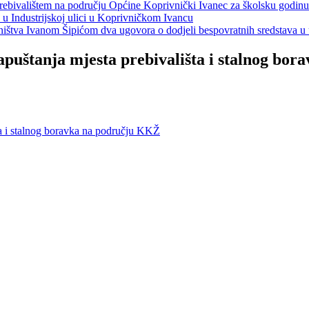
s prebivalištem na području Općine Koprivnički Ivanec za školsku godin
a u Industrijskoj ulici u Koprivničkom Ivancu
jeništva Ivanom Šipićom dva ugovora o dodjeli bespovratnih sredstava
puštanja mjesta prebivališta i stalnog bor
ta i stalnog boravka na području KKŽ