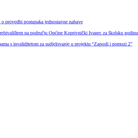
ka o provedbi postupaka jednostavne nabave
s prebivalištem na području Općine Koprivnički Ivanec za školsku godin
obama s invaliditetom za sudjelovanje u projektu “Zaposli i pomozi 2”