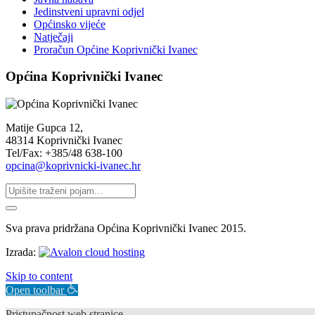
Jedinstveni upravni odjel
Općinsko vijeće
Natječaji
Proračun Općine Koprivnički Ivanec
Općina Koprivnički Ivanec
Matije Gupca 12,
48314 Koprivnički Ivanec
Tel/Fax: +385/48 638-100
opcina@koprivnicki-ivanec.hr
Sva prava pridržana Općina Koprivnički Ivanec 2015.
Izrada:
Skip to content
Open toolbar
Pristupačnost web stranice