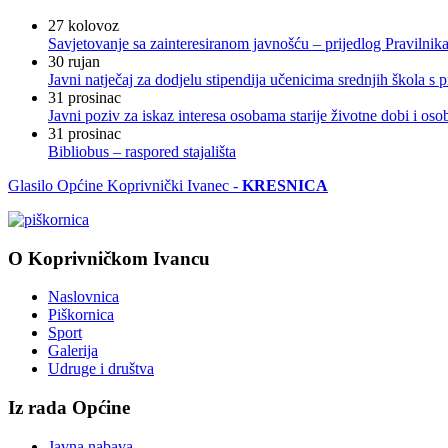
27
kolovoz
Savjetovanje sa zainteresiranom javnošću – prijedlog Pravilni
30
rujan
Javni natječaj za dodjelu stipendija učenicima srednjih škola 
31
prosinac
Javni poziv za iskaz interesa osobama starije životne dobi i os
31
prosinac
Bibliobus – raspored stajališta
Glasilo Općine Koprivnički Ivanec -
KRESNICA
O Koprivničkom Ivancu
Naslovnica
Piškornica
Sport
Galerija
Udruge i društva
Iz rada Općine
Javna nabava