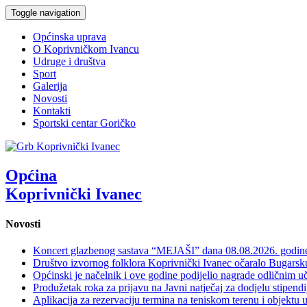
Toggle navigation
Općinska uprava
O Koprivničkom Ivancu
Udruge i društva
Sport
Galerija
Novosti
Kontakti
Sportski centar Goričko
Općina
Koprivnički Ivanec
Novosti
Koncert glazbenog sastava “MEJAŠI” dana 08.08.2026. godi
Društvo izvornog folklora Koprivnički Ivanec očaralo Bugars
Općinski je načelnik i ove godine podijelio nagrade odličnim 
Produžetak roka za prijavu na Javni natječaj za dodjelu stipen
Aplikacija za rezervaciju termina na teniskom terenu i objektu