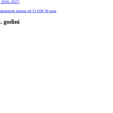
u 2026./2027.
 u ukupnom iznosu od 51.658,56 eura
. godini