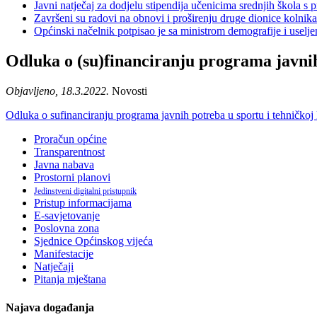
Javni natječaj za dodjelu stipendija učenicima srednjih škola 
Završeni su radovi na obnovi i proširenju druge dionice kolnik
Općinski načelnik potpisao je sa ministrom demografije i usel
Odluka o (su)financiranju programa javnih 
Objavljeno, 18.3.2022.
Novosti
Odluka o sufinanciranju programa javnih potreba u sportu i tehničkoj 
Proračun općine
Transparentnost
Javna nabava
Prostorni planovi
Jedinstveni digitalni pristupnik
Pristup informacijama
E-savjetovanje
Poslovna zona
Sjednice Općinskog vijeća
Manifestacije
Natječaji
Pitanja mještana
Najava događanja