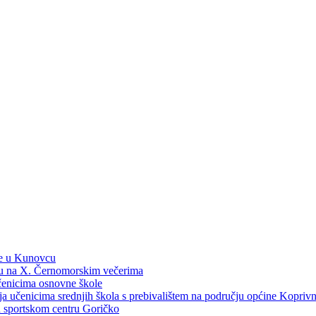
ne u Kunovcu
ku na X. Černomorskim večerima
učenicima osnovne škole
dija učenicima srednjih škola s prebivalištem na području općine Kopri
 u sportskom centru Goričko