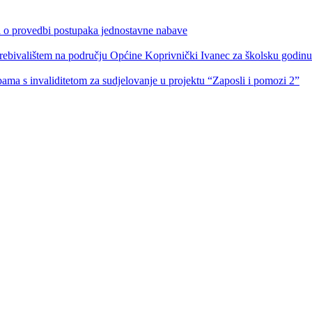
ka o provedbi postupaka jednostavne nabave
s prebivalištem na području Općine Koprivnički Ivanec za školsku godin
obama s invaliditetom za sudjelovanje u projektu “Zaposli i pomozi 2”