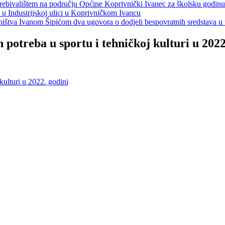
s prebivalištem na području Općine Koprivnički Ivanec za školsku godin
a u Industrijskoj ulici u Koprivničkom Ivancu
jeništva Ivanom Šipićom dva ugovora o dodjeli bespovratnih sredstava
potreba u sportu i tehničkoj kulturi u 2022
kulturi u 2022. godini