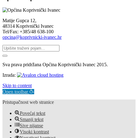
Matije Gupca 12,
48314 Koprivnički Ivanec
Tel/Fax: +385/48 638-100
opcina@koprivnicki-ivanec.hr
Sva prava pridržana Općina Koprivnički Ivanec 2015.
Izrada:
Skip to content
Open toolbar
Pristupačnost web stranice
Povećaj tekst
Smanji tekst
Sive nijanse
Visoki kontrast
Negativni kontrast