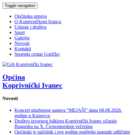
Toggle navigation
Općinska uprava
O Koprivničkom Ivancu
Udruge i društva
Sport
Galerija
Novosti
Kontakti
Sportski centar Goričko
Općina
Koprivnički Ivanec
Novosti
Koncert glazbenog sastava “MEJAŠI” dana 08.08.2026.
godine u Kunovcu
Društvo izvornog folklora Koprivnički Ivanec očaralo
Bugarsku na X. Černomorskim večerima
Općinski je načelnik i ove godine podijelio nagrade odličnim