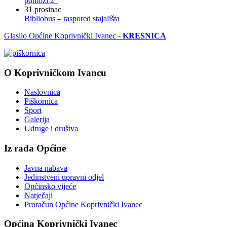
pomozi 2”
31
prosinac
Bibliobus – raspored stajališta
Glasilo Općine Koprivnički Ivanec -
KRESNICA
O Koprivničkom Ivancu
Naslovnica
Piškornica
Sport
Galerija
Udruge i društva
Iz rada Općine
Javna nabava
Jedinstveni upravni odjel
Općinsko vijeće
Natječaji
Proračun Općine Koprivnički Ivanec
Općina Koprivnički Ivanec