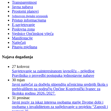
Transparentnost
Javna nabava
Prostorni planovi
Jedinstveni digitalni pristupnik
Pristup informacijama
E-savjetovanje
Poslovna zona
Sjednice Općinskog vijeća
Manifestacije
Natječaji
Pitanja mještana
Najava događanja
27
kolovoz
Savjetovanje sa zainteresiranom javnošću – prijedlog
Pravilnika o provedbi postupaka jednostavne nabave
30
rujan
Javni natječaj za dodjelu stipendija učenicima srednjih škola s
prebivalištem na području Općine Koprivnički Ivanec za
školsku godinu 2026./2027.
31
prosinac
Javni poziv za iskaz interesa osobama starije životne dobi i
osobama s invaliditetom za sudjelovanje u projektu “Zaposli i