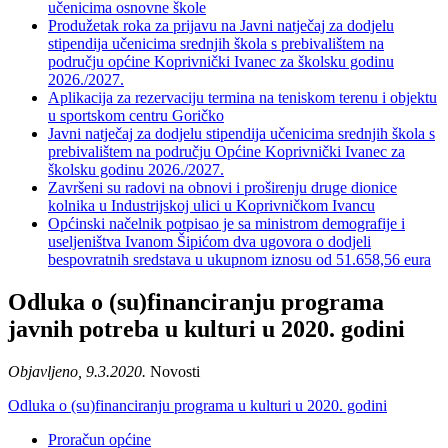
učenicima osnovne škole
Produžetak roka za prijavu na Javni natječaj za dodjelu
stipendija učenicima srednjih škola s prebivalištem na
području općine Koprivnički Ivanec za školsku godinu
2026./2027.
Aplikacija za rezervaciju termina na teniskom terenu i objektu
u sportskom centru Goričko
Javni natječaj za dodjelu stipendija učenicima srednjih škola s
prebivalištem na području Općine Koprivnički Ivanec za
školsku godinu 2026./2027.
Završeni su radovi na obnovi i proširenju druge dionice
kolnika u Industrijskoj ulici u Koprivničkom Ivancu
Općinski načelnik potpisao je sa ministrom demografije i
useljeništva Ivanom Šipićom dva ugovora o dodjeli
bespovratnih sredstava u ukupnom iznosu od 51.658,56 eura
Odluka o (su)financiranju programa
javnih potreba u kulturi u 2020. godini
Objavljeno, 9.3.2020.
Novosti
Odluka o (su)financiranju programa u kulturi u 2020. godini
Proračun općine