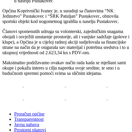
Općina Koprivnički Ivanec je, u suradnji sa članovima “NK
Jedinstvo” Pustakovec i “ŠRK Patuljan” Pustakovec, obnovila
sportski objekt kod nogometnog igrališta u naselju Pustakovec.
Članovi spomenutih udruga su volonterski, zajedničkim snagama
obojali i osvježili unutarnje prostorije, ali i vanjske sadržaje (golove i
klupe), a Općina je u cijeloj radnoj akciji sudjelovala sa financijske
strane na način da je osigurala sav materijal i potrebna sredstva i to u
ukupnoj vrijednosti od 2.623,34 kn s PDV-om.
Maksimalno podržavamo ovakav način rada kada se mještani sami
okupe i pokažu interes u cilju napretka svoje sredine, te smo i u
budućnosti spremni pomoći svima sa sličnim idejama.
Proračun općine
Transparentnost
Javna nabava
Prostorni planovi