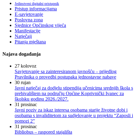
Jedinstveni digitalni pristupnik
Pristup informacijama
E-savjetovanje
Poslovna zona
Sjednice Općinskog vijeća
Manifestacije
Natječaji
Pitanja mještana
Najava događanja
27
kolovoz
Savjetovanje sa zainteresiranom javnošću – prijedlog
Pravilnika o provedbi postupaka jednostavne nabave
30
rujan
Javni natječaj za dodjelu stipendija učenicima srednjih škola s
prebivalištem na području Općine Koprivnički Ivanec za
školsku godinu 2026./2027.
31
prosinac
Javni poziv za iskaz interesa osobama starije životne dobi i
osobama s invaliditetom za sudjelovanje u projektu “Zaposli i
pomozi 2”
31
prosinac
Bibliobus – raspored stajališta