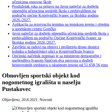
učenicima osnovne škole
Produžetak roka za prijavu na Javni natječaj za dodjelu
stipendija učenicima srednjih škola s prebivalištem na
području općine Koprivnički Ivanec za školsku godinu
2026./2027.
Aplikacija za rezervaciju termina na teniskom terenu i objektu
u sportskom centru Goričko
Javni natječaj za dodjelu stipendija učenicima srednjih škola s
prebivalištem na području Općine Koprivnički Ivanec za
školsku godinu 2026./2027.
Završeni su radovi na obnovi i proširenju druge dionice
kolnika u Industrijskoj ulici u Koprivničkom Ivancu
Općinski načelnik potpisao je sa ministrom demografije i
useljeništva Ivanom Šipićom dva ugovora o dodjeli
bespovratnih sredstava u ukupnom iznosu od 51.658,56 eura
Obnovljen sportski objekt kod
nogometnog igrališta u naselju
Pustakovec
Objavljeno, 20.8.2021.
Novosti