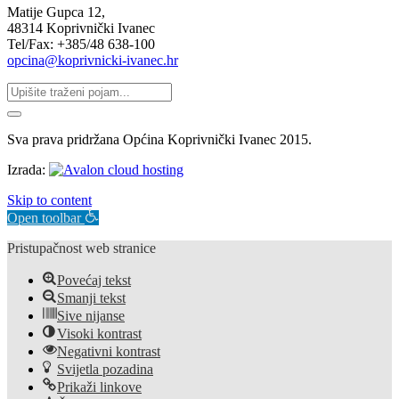
Matije Gupca 12,
48314 Koprivnički Ivanec
Tel/Fax: +385/48 638-100
opcina@koprivnicki-ivanec.hr
Sva prava pridržana Općina Koprivnički Ivanec 2015.
Izrada:
Skip to content
Open toolbar
Pristupačnost web stranice
Povećaj tekst
Smanji tekst
Sive nijanse
Visoki kontrast
Negativni kontrast
Svijetla pozadina
Prikaži linkove