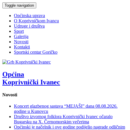
Toggle navigation
Općinska uprava
O Koprivničkom Ivancu
Udruge i društva
Sport
Galerija
Novosti
Kontakti
Sportski centar Goričko
Općina
Koprivnički Ivanec
Novosti
Koncert glazbenog sastava “MEJAŠI” dana 08.08.2026.
godine u Kunovcu
Društvo izvornog folklora Koprivnički Ivanec očaralo
Bugarsku na X. Černomorskim večerima
Općinski je načelnik i ove godine podijelio nagrade odličnim