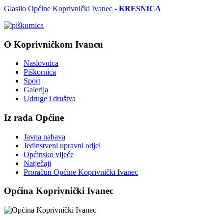
Glasilo Općine Koprivnički Ivanec -
KRESNICA
O Koprivničkom Ivancu
Naslovnica
Piškornica
Sport
Galerija
Udruge i društva
Iz rada Općine
Javna nabava
Jedinstveni upravni odjel
Općinsko vijeće
Natječaji
Proračun Općine Koprivnički Ivanec
Općina Koprivnički Ivanec