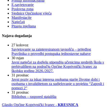
Pristup informacijama
E-savjetovanje
Poslovna zona
Sjednice Općinskog vijeća
Manifestacije
Natječaji
Pitanja mještana
Najava događanja
27
kolovoz
Savjetovanje sa zainteresiranom javnošću – prijedlog
Pravilnika o provedbi postupaka jednostavne nabave
30
rujan
Javni natječaj za dodjelu stipendija učenicima srednjih škola s
prebivalištem na području Općine Koprivnički Ivanec za
školsku godinu 2026./2027.
31
prosinac
Javni poziv za iskaz interesa osobama starije životne dobi i
osobama s invaliditetom za sudjelovanje u projektu “Zaposli i
pomozi 2”
31
prosinac
Bibliobus – raspored stajališta
Glasilo Općine Koprivnički Ivanec -
KRESNICA