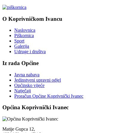
O Koprivničkom Ivancu
Naslovnica
Piškornica
Sport
Galerija
Udruge i društva
Iz rada Općine
Javna nabava
Jedinstveni upravni odjel
Općinsko vijeće
Natječaji
Proračun Općine Koprivnički Ivanec
Općina Koprivnički Ivanec
Matije Gupca 12,