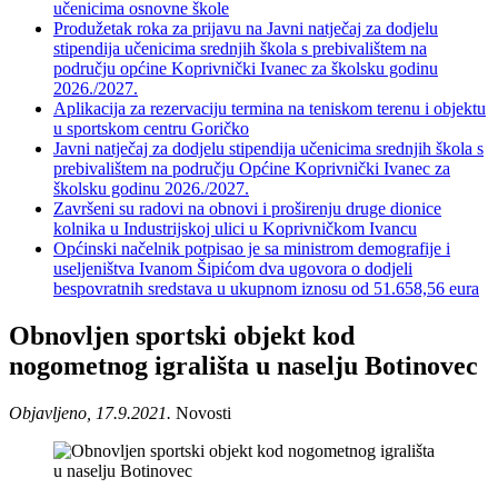
učenicima osnovne škole
Produžetak roka za prijavu na Javni natječaj za dodjelu
stipendija učenicima srednjih škola s prebivalištem na
području općine Koprivnički Ivanec za školsku godinu
2026./2027.
Aplikacija za rezervaciju termina na teniskom terenu i objektu
u sportskom centru Goričko
Javni natječaj za dodjelu stipendija učenicima srednjih škola s
prebivalištem na području Općine Koprivnički Ivanec za
školsku godinu 2026./2027.
Završeni su radovi na obnovi i proširenju druge dionice
kolnika u Industrijskoj ulici u Koprivničkom Ivancu
Općinski načelnik potpisao je sa ministrom demografije i
useljeništva Ivanom Šipićom dva ugovora o dodjeli
bespovratnih sredstava u ukupnom iznosu od 51.658,56 eura
Obnovljen sportski objekt kod
nogometnog igrališta u naselju Botinovec
Objavljeno, 17.9.2021.
Novosti