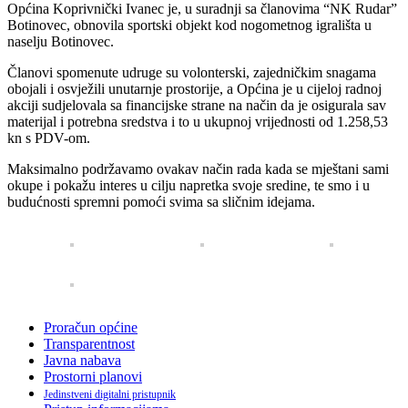
Općina Koprivnički Ivanec je, u suradnji sa članovima “NK Rudar”
Botinovec, obnovila sportski objekt kod nogometnog igrališta u
naselju Botinovec.
Članovi spomenute udruge su volonterski, zajedničkim snagama
obojali i osvježili unutarnje prostorije, a Općina je u cijeloj radnoj
akciji sudjelovala sa financijske strane na način da je osigurala sav
materijal i potrebna sredstva i to u ukupnoj vrijednosti od 1.258,53
kn s PDV-om.
Maksimalno podržavamo ovakav način rada kada se mještani sami
okupe i pokažu interes u cilju napretka svoje sredine, te smo i u
budućnosti spremni pomoći svima sa sličnim idejama.
Proračun općine
Transparentnost
Javna nabava
Prostorni planovi
Jedinstveni digitalni pristupnik