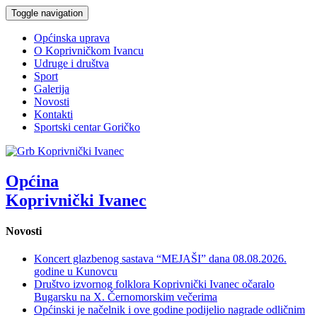
Toggle navigation
Općinska uprava
O Koprivničkom Ivancu
Udruge i društva
Sport
Galerija
Novosti
Kontakti
Sportski centar Goričko
Općina
Koprivnički Ivanec
Novosti
Koncert glazbenog sastava “MEJAŠI” dana 08.08.2026.
godine u Kunovcu
Društvo izvornog folklora Koprivnički Ivanec očaralo
Bugarsku na X. Černomorskim večerima
Općinski je načelnik i ove godine podijelio nagrade odličnim