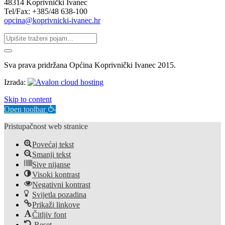
48314 Koprivnički Ivanec
Tel/Fax: +385/48 638-100
opcina@koprivnicki-ivanec.hr
Sva prava pridržana Općina Koprivnički Ivanec 2015.
Izrada:
Skip to content
Open toolbar
Pristupačnost web stranice
Povećaj tekst
Smanji tekst
Sive nijanse
Visoki kontrast
Negativni kontrast
Svijetla pozadina
Prikaži linkove
Čitljiv font
Reset