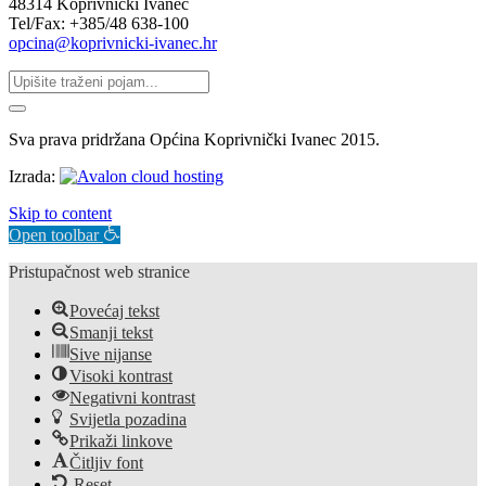
48314 Koprivnički Ivanec
Tel/Fax: +385/48 638-100
opcina@koprivnicki-ivanec.hr
Sva prava pridržana Općina Koprivnički Ivanec 2015.
Izrada:
Skip to content
Open toolbar
Pristupačnost web stranice
Povećaj tekst
Smanji tekst
Sive nijanse
Visoki kontrast
Negativni kontrast
Svijetla pozadina
Prikaži linkove
Čitljiv font
Reset