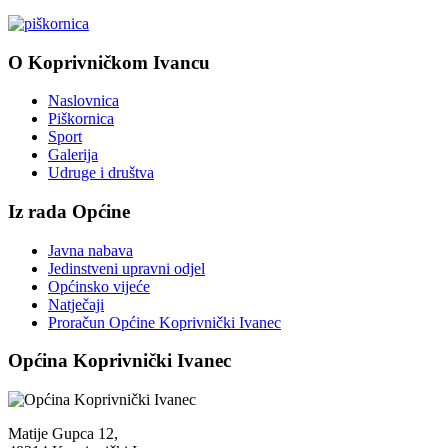
O Koprivničkom Ivancu
Naslovnica
Piškornica
Sport
Galerija
Udruge i društva
Iz rada Općine
Javna nabava
Jedinstveni upravni odjel
Općinsko vijeće
Natječaji
Proračun Općine Koprivnički Ivanec
Općina Koprivnički Ivanec
Matije Gupca 12,