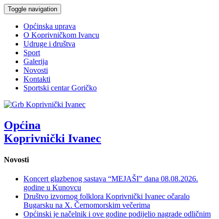
Toggle navigation
Općinska uprava
O Koprivničkom Ivancu
Udruge i društva
Sport
Galerija
Novosti
Kontakti
Sportski centar Goričko
Općina
Koprivnički Ivanec
Novosti
Koncert glazbenog sastava “MEJAŠI” dana 08.08.2026.
godine u Kunovcu
Društvo izvornog folklora Koprivnički Ivanec očaralo
Bugarsku na X. Černomorskim večerima
Općinski je načelnik i ove godine podijelio nagrade odličnim