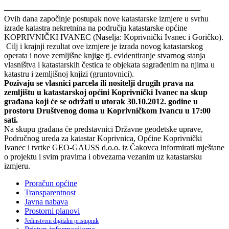
————————————————————————
Ovih dana započinje postupak nove katastarske izmjere u svrhu
izrade katastra nekretnina na području katastarske općine
KOPRIVNIČKI IVANEC (Naselja: Koprivnički Ivanec i Goričko).
Cilj i krajnji rezultat ove izmjere je izrada novog katastarskog
operata i nove zemljišne knjige tj. evidentiranje stvarnog stanja
vlasništva i katastarskih čestica te objekata sagrađenim na njima u
katastru i zemljišnoj knjizi (gruntovnici).
Pozivaju se vlasnici parcela ili nositelji drugih prava na
zemljištu u katastarskoj općini Koprivnički Ivanec na skup
građana koji će se održati u utorak 30.10.2012. godine u
prostoru Društvenog doma u Koprivničkom Ivancu u 17:00
sati.
Na skupu građana će predstavnici Državne geodetske uprave,
Područnog ureda za katastar Koprivnica, Općine Koprivnički
Ivanec i tvrtke GEO-GAUSS d.o.o. iz Čakovca informirati mještane
o projektu i svim pravima i obvezama vezanim uz katastarsku
izmjeru.
Proračun općine
Transparentnost
Javna nabava
Prostorni planovi
Jedinstveni digitalni pristupnik