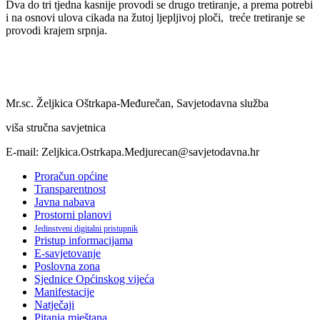
Dva do tri tjedna kasnije provodi se drugo tretiranje, a prema potrebi
i na osnovi ulova cikada na žutoj ljepljivoj ploči, treće tretiranje se
provodi krajem srpnja.
Mr.sc. Željkica Oštrkapa-Međurečan, Savjetodavna služba
viša stručna savjetnica
E-mail: Zeljkica.Ostrkapa.Medjurecan@savjetodavna.hr
Proračun općine
Transparentnost
Javna nabava
Prostorni planovi
Jedinstveni digitalni pristupnik
Pristup informacijama
E-savjetovanje
Poslovna zona
Sjednice Općinskog vijeća
Manifestacije
Natječaji
Pitanja mještana