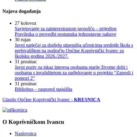
Najava događanja
27
kolovoz
Savjetovanje sa zainteresiranom javnošću – prijedlog
Pravilnika o provedbi postupaka jednostavne nabave
30
rujan
Javni natječaj za dodjelu stipendija učenicima srednjih škola s
prebivalištem na području Općine Koprivnički Ivanec za
školsku godinu 2026./2027.
31
prosinac
Javni poziv za iskaz interesa osobama starije životne dobi i
osobama s invaliditetom za sudjelovanje u projektu “Zaposli i
pomozi 2”
31
prosinac
Bibliobus – raspored stajališta
Glasilo Općine Koprivnički Ivanec -
KRESNICA
O Koprivničkom Ivancu
Naslovnica