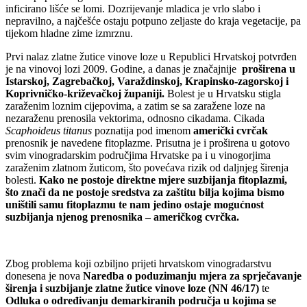
inficirano lišće se lomi. Dozrijevanje mladica je vrlo slabo i
nepravilno, a najčešće ostaju potpuno zeljaste do kraja vegetacije, pa
tijekom hladne zime izmrznu.
Prvi nalaz zlatne žutice vinove loze u Republici Hrvatskoj potvrđen
je na vinovoj lozi 2009. Godine, a danas je značajnije
proširena u
Istarskoj, Zagrebačkoj, Varaždinskoj, Krapinsko-zagorskoj i
Koprivničko-križevačkoj županiji.
Bolest je u Hrvatsku stigla
zaraženim loznim cijepovima, a zatim se sa zaražene loze na
nezaraženu prenosila vektorima, odnosno cikadama. Cikada
Scaphoideus titanus
poznatija pod imenom
američki cvrčak
prenosnik je navedene fitoplazme. Prisutna je i proširena u gotovo
svim vinogradarskim područjima Hrvatske pa i u vinogorjima
zaraženim zlatnom žuticom, što povećava rizik od daljnjeg širenja
bolesti.
Kako ne postoje direktne mjere suzbijanja fitoplazmi,
što znači da ne postoje sredstva za zaštitu bilja kojima bismo
uništili samu fitoplazmu te nam jedino ostaje mogućnost
suzbijanja njenog prenosnika – američkog cvrčka.
Zbog problema koji ozbiljno prijeti hrvatskom vinogradarstvu
donesena je nova
Naredba o poduzimanju mjera za sprječavanje
širenja i suzbijanje zlatne žutice vinove loze (NN 46/17)
te
Odluka o određivanju demarkiranih područja u kojima se