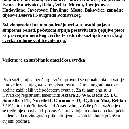
Ivanec, Koprivnicu, Reku, Veliku Mučnu, Jagnjedovec,
Hudovljane, Javorovac, Plavšinac, Moste, Bakovčice, zapadne
dijelove Delova i Novigrada Podravskog
.
Svi vinogradari na tom području trebaju pratiti pojavu
simptoma bolesti, početkom srpnja postaviti žute ljepljive ploče
za praćenje američkog cvrčka te redovito suzbijati američkog
cvrčka i o tome voditi evidenciju.
Vrijeme je za suzbijanje američkog cvrčka
Prvo suzbijanje američkog cvrčka provodi se odmah nakon cvatnje
vinove loze, a njegovu smo prisutnost u našim vinogradima ove
godine zabilježili već početkom cvatnje. Za tu namjenu su u
Hrvatskoj registrirani insekticidi
Actara 25 WG, Decis 2,5 EC,
Sumialfa 5 FL, Nurelle D, Chromorel-D, Cythrin Max, Reldan
22 EC
te ekološki insekticid
Asset
. Zbog zaštite pčela važno je da
se tretiranje obavlja tek po završetku cvatnje, u doba dana kad pčele
ne lete te da u vinogradu prije primjene insekticida bude pokošen
cvjetni podrast.