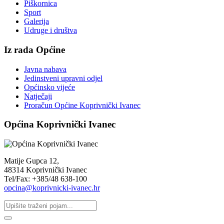
Piškornica
Sport
Galerija
Udruge i društva
Iz rada Općine
Javna nabava
Jedinstveni upravni odjel
Općinsko vijeće
Natječaji
Proračun Općine Koprivnički Ivanec
Općina Koprivnički Ivanec
Matije Gupca 12,
48314 Koprivnički Ivanec
Tel/Fax: +385/48 638-100
opcina@koprivnicki-ivanec.hr