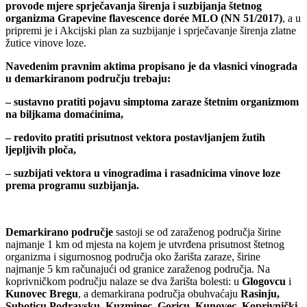
provode mjere sprječavanja širenja i suzbijanja štetnog
organizma Grapevine flavescence dorée MLO (NN 51/2017)
, a u
pripremi je i Akcijski plan za suzbijanje i sprječavanje širenja zlatne
žutice vinove loze.
Navedenim pravnim aktima propisano je da vlasnici vinograda
u demarkiranom području trebaju:
– sustavno pratiti pojavu simptoma zaraze štetnim organizmom
na biljkama domaćinima,
– redovito pratiti prisutnost vektora postavljanjem žutih
ljepljivih ploča,
– suzbijati vektora u vinogradima i rasadnicima vinove loze
prema programu suzbijanja.
Demarkirano područje
sastoji se od zaraženog područja širine
najmanje 1 km od mjesta na kojem je utvrđena prisutnost štetnog
organizma i sigurnosnog područja oko žarišta zaraze, širine
najmanje 5 km računajući od granice zaraženog područja. Na
koprivničkom području nalaze se dva žarišta bolesti: u
Glogovcu
i
Kunovec Bregu
, a demarkirana područja obuhvaćaju
Rasinju,
Suboticu Podravsku, Kuzminec, Goricu, Kunovec, Koprivnički