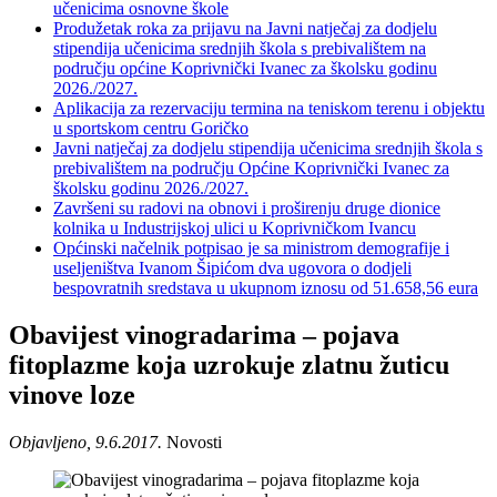
učenicima osnovne škole
Produžetak roka za prijavu na Javni natječaj za dodjelu
stipendija učenicima srednjih škola s prebivalištem na
području općine Koprivnički Ivanec za školsku godinu
2026./2027.
Aplikacija za rezervaciju termina na teniskom terenu i objektu
u sportskom centru Goričko
Javni natječaj za dodjelu stipendija učenicima srednjih škola s
prebivalištem na području Općine Koprivnički Ivanec za
školsku godinu 2026./2027.
Završeni su radovi na obnovi i proširenju druge dionice
kolnika u Industrijskoj ulici u Koprivničkom Ivancu
Općinski načelnik potpisao je sa ministrom demografije i
useljeništva Ivanom Šipićom dva ugovora o dodjeli
bespovratnih sredstava u ukupnom iznosu od 51.658,56 eura
Obavijest vinogradarima – pojava
fitoplazme koja uzrokuje zlatnu žuticu
vinove loze
Objavljeno, 9.6.2017.
Novosti