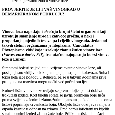
PROVJERITE JE LI I VAŠ VINOGRAD U
DEMARKIRANOM PODRUČJU!
Vinovu lozu napadaju i oštećuju brojni štetni organizmi koji
uzrokuju smanjenje uroda i kakvoće grožđa, a neki i
propadanje pojedinih trsova pa i cijelih vinograda. Jedan od
takvih štetnih organizama je fitoplazma ‘Candidatus
Phytoplasma vitis’ koja uzrokuje zlatnu žuticu vinove loze
(
Flavescence dorée, FD
), trenutačno najopasniju bolest vinove
loze u Europi.
Simptomi bolesti se javljaju u vrijeme cvatnje vinove loze, ali
postaju jasno vidljivi tek krajem lipnja, u srpnju i kolovozu. Suha i
topla ljeta jače pogoduju štetnosti, pa se u takvim godinama prve
promjene na trsovima mogu uočiti već početkom ljeta.
Rubovi lišća vinove loze uvijaju se prema dolje, pa list dobiva
trokutasti izgled. Kod bijelih sorata se javlja promjena boje lišća
prema svijetlo zelenim i zlatno-žutim nijansama, a kod tamnih sorata
listovi poprimaju crvenkastu boju. Oboljelo lišće dozrijeva ranije, a
otpada kasnije u odnosu na zdravo. Pred berbu inficirani trs bijelih
sorata poprimi izgled zlatno-žute boje. Prilikom stiskanja u šaci