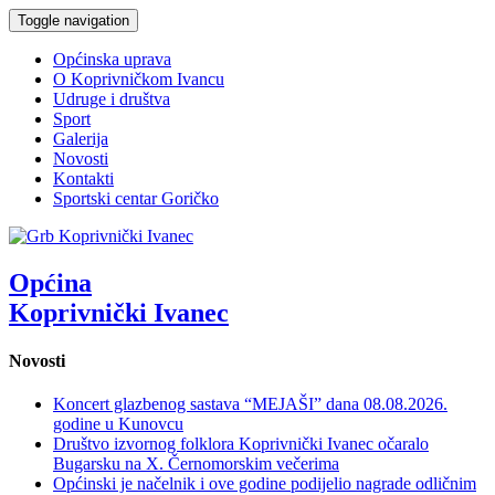
Toggle navigation
Općinska uprava
O Koprivničkom Ivancu
Udruge i društva
Sport
Galerija
Novosti
Kontakti
Sportski centar Goričko
Općina
Koprivnički Ivanec
Novosti
Koncert glazbenog sastava “MEJAŠI” dana 08.08.2026.
godine u Kunovcu
Društvo izvornog folklora Koprivnički Ivanec očaralo
Bugarsku na X. Černomorskim večerima
Općinski je načelnik i ove godine podijelio nagrade odličnim