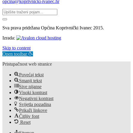
opcina@koprivnicki-ivanec.hr
Sva prava pridržana Općina Koprivnički Ivanec 2015.
Izrada:
Skip to content
Open toolbar
Pristupačnost web stranice
Povećaj tekst
Smanji tekst
Sive nijanse
Visoki kontrast
Negativni kontrast
Svijetla pozadina
Prikaži linkove
Čitljiv font
Reset
Sitemap