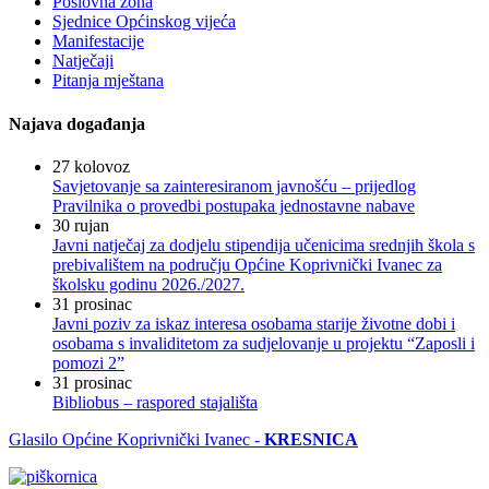
Poslovna zona
Sjednice Općinskog vijeća
Manifestacije
Natječaji
Pitanja mještana
Najava događanja
27
kolovoz
Savjetovanje sa zainteresiranom javnošću – prijedlog
Pravilnika o provedbi postupaka jednostavne nabave
30
rujan
Javni natječaj za dodjelu stipendija učenicima srednjih škola s
prebivalištem na području Općine Koprivnički Ivanec za
školsku godinu 2026./2027.
31
prosinac
Javni poziv za iskaz interesa osobama starije životne dobi i
osobama s invaliditetom za sudjelovanje u projektu “Zaposli i
pomozi 2”
31
prosinac
Bibliobus – raspored stajališta
Glasilo Općine Koprivnički Ivanec -
KRESNICA