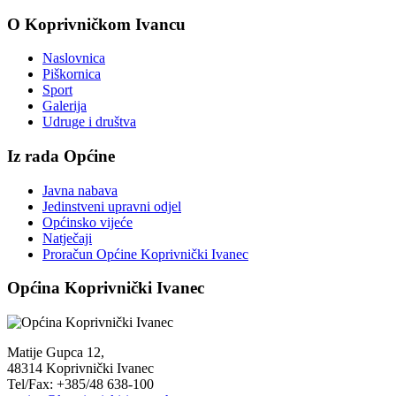
O Koprivničkom Ivancu
Naslovnica
Piškornica
Sport
Galerija
Udruge i društva
Iz rada Općine
Javna nabava
Jedinstveni upravni odjel
Općinsko vijeće
Natječaji
Proračun Općine Koprivnički Ivanec
Općina Koprivnički Ivanec
Matije Gupca 12,
48314 Koprivnički Ivanec
Tel/Fax: +385/48 638-100