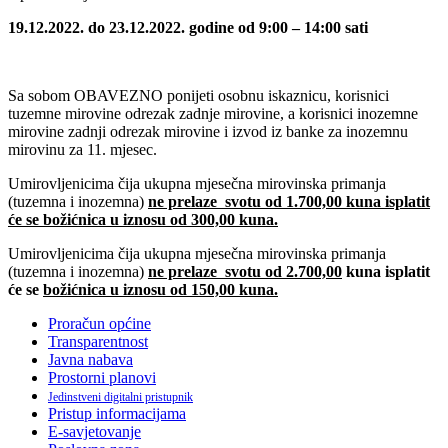
19.12.2022. do 23.12.2022. godine od 9:00 – 14:00 sati
Sa sobom OBAVEZNO ponijeti osobnu iskaznicu, korisnici
tuzemne mirovine odrezak zadnje mirovine, a korisnici inozemne
mirovine zadnji odrezak mirovine i izvod iz banke za inozemnu
mirovinu za 11. mjesec.
Umirovljenicima čija ukupna mjesečna mirovinska primanja
(tuzemna i inozemna)
ne prelaze svotu od 1.700,00 kuna isplatit
će se božićnica u iznosu od 300,00 kuna.
Umirovljenicima čija ukupna mjesečna mirovinska primanja
(tuzemna i inozemna)
ne prelaze svotu od 2.700,00
kuna isplatit
će se
božićnica u iznosu od 150,00 kuna.
Proračun općine
Transparentnost
Javna nabava
Prostorni planovi
Jedinstveni digitalni pristupnik
Pristup informacijama
E-savjetovanje