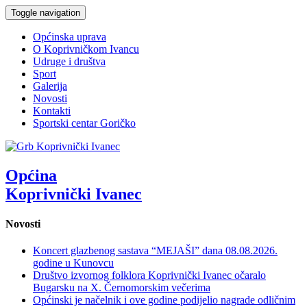
Toggle navigation
Općinska uprava
O Koprivničkom Ivancu
Udruge i društva
Sport
Galerija
Novosti
Kontakti
Sportski centar Goričko
Općina
Koprivnički Ivanec
Novosti
Koncert glazbenog sastava “MEJAŠI” dana 08.08.2026.
godine u Kunovcu
Društvo izvornog folklora Koprivnički Ivanec očaralo
Bugarsku na X. Černomorskim večerima
Općinski je načelnik i ove godine podijelio nagrade odličnim