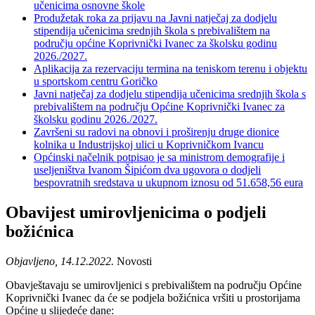
učenicima osnovne škole
Produžetak roka za prijavu na Javni natječaj za dodjelu
stipendija učenicima srednjih škola s prebivalištem na
području općine Koprivnički Ivanec za školsku godinu
2026./2027.
Aplikacija za rezervaciju termina na teniskom terenu i objektu
u sportskom centru Goričko
Javni natječaj za dodjelu stipendija učenicima srednjih škola s
prebivalištem na području Općine Koprivnički Ivanec za
školsku godinu 2026./2027.
Završeni su radovi na obnovi i proširenju druge dionice
kolnika u Industrijskoj ulici u Koprivničkom Ivancu
Općinski načelnik potpisao je sa ministrom demografije i
useljeništva Ivanom Šipićom dva ugovora o dodjeli
bespovratnih sredstava u ukupnom iznosu od 51.658,56 eura
Obavijest umirovljenicima o podjeli
božićnica
Objavljeno, 14.12.2022.
Novosti
Obavještavaju se umirovljenici s prebivalištem na području Općine
Koprivnički Ivanec da će se podjela božićnica vršiti u prostorijama
Općine u slijedeće dane: