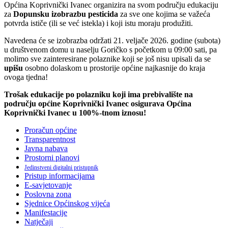
Općina Koprivnički Ivanec organizira na svom području edukaciju
za
Dopunsku izobrazbu pesticida
za sve one kojima se važeća
potvrda ističe (ili se već istekla) i koji istu moraju produžiti.
Navedena će se izobrazba održati 21. veljače 2026. godine (subota)
u društvenom domu u naselju Goričko s početkom u 09:00 sati, pa
molimo sve zainteresirane polaznike koji se još nisu upisali da se
upišu
osobno dolaskom u prostorije općine najkasnije do kraja
ovoga tjedna!
Trošak edukacije po polazniku koji ima prebivalište na
području općine Koprivnički Ivanec osigurava Općina
Koprivnički Ivanec u 100%-tnom iznosu!
Proračun općine
Transparentnost
Javna nabava
Prostorni planovi
Jedinstveni digitalni pristupnik
Pristup informacijama
E-savjetovanje
Poslovna zona
Sjednice Općinskog vijeća
Manifestacije
Natječaji