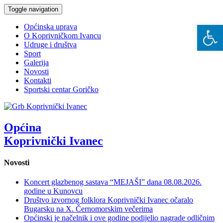
Toggle navigation
Open 
Općinska uprava
O Koprivničkom Ivancu
Udruge i društva
Sport
Galerija
Novosti
Kontakti
Sportski centar Goričko
Općina
Koprivnički Ivanec
Novosti
Koncert glazbenog sastava “MEJAŠI” dana 08.08.2026.
godine u Kunovcu
Društvo izvornog folklora Koprivnički Ivanec očaralo
Bugarsku na X. Černomorskim večerima
Općinski je načelnik i ove godine podijelio nagrade odličnim