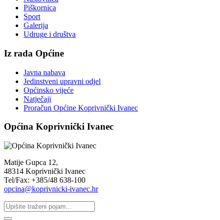
Piškornica
Sport
Galerija
Udruge i društva
Iz rada Općine
Javna nabava
Jedinstveni upravni odjel
Općinsko vijeće
Natječaji
Proračun Općine Koprivnički Ivanec
Općina Koprivnički Ivanec
Matije Gupca 12,
48314 Koprivnički Ivanec
Tel/Fax: +385/48 638-100
opcina@koprivnicki-ivanec.hr