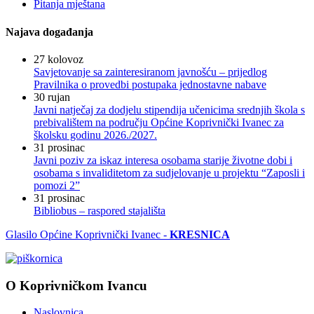
Pitanja mještana
Najava događanja
27
kolovoz
Savjetovanje sa zainteresiranom javnošću – prijedlog
Pravilnika o provedbi postupaka jednostavne nabave
30
rujan
Javni natječaj za dodjelu stipendija učenicima srednjih škola s
prebivalištem na području Općine Koprivnički Ivanec za
školsku godinu 2026./2027.
31
prosinac
Javni poziv za iskaz interesa osobama starije životne dobi i
osobama s invaliditetom za sudjelovanje u projektu “Zaposli i
pomozi 2”
31
prosinac
Bibliobus – raspored stajališta
Glasilo Općine Koprivnički Ivanec -
KRESNICA
O Koprivničkom Ivancu
Naslovnica