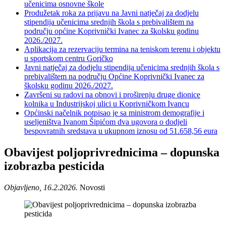
učenicima osnovne škole
Produžetak roka za prijavu na Javni natječaj za dodjelu
stipendija učenicima srednjih škola s prebivalištem na
području općine Koprivnički Ivanec za školsku godinu
2026./2027.
Aplikacija za rezervaciju termina na teniskom terenu i objektu
u sportskom centru Goričko
Javni natječaj za dodjelu stipendija učenicima srednjih škola s
prebivalištem na području Općine Koprivnički Ivanec za
školsku godinu 2026./2027.
Završeni su radovi na obnovi i proširenju druge dionice
kolnika u Industrijskoj ulici u Koprivničkom Ivancu
Općinski načelnik potpisao je sa ministrom demografije i
useljeništva Ivanom Šipićom dva ugovora o dodjeli
bespovratnih sredstava u ukupnom iznosu od 51.658,56 eura
Obavijest poljoprivrednicima – dopunska
izobrazba pesticida
Objavljeno, 16.2.2026.
Novosti