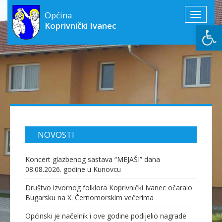
Općina
Toggle
Open
Koprivnički Ivanec
navigati
NOVOSTI
Koncert glazbenog sastava “MEJAŠI” dana
08.08.2026. godine u Kunovcu
Društvo izvornog folklora Koprivnički Ivanec očaralo
Bugarsku na X. Černomorskim večerima
Općinski je načelnik i ove godine podijelio nagrade