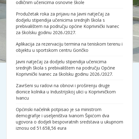
odličnim učenicima osnovne škole
Produžetak roka za prijavu na Javni natječaj za
dodjelu stipendija učenicima srednjih škola s
prebivalištem na području općine Koprivnički Ivanec
za školsku godinu 2026./2027.
Aplikacija za rezervaciju termina na teniskom terenu i
objektu u sportskom centru Goričko
Javni natječaj za dodjelu stipendija učenicima
srednjih škola s prebivalištem na području Općine
Koprivnički Ivanec za školsku godinu 2026./2027.
Završeni su radovi na obnovi i proširenju druge
dionice kolnika u Industrijskoj ulici u Koprivničkom
Ivancu
Općinski načelnik potpisao je sa ministrom
demografije i useljeništva Ivanom Šipićom dva
ugovora o dodjeli bespovratnih sredstava u ukupnom
iznosu od 51.658,56 eura