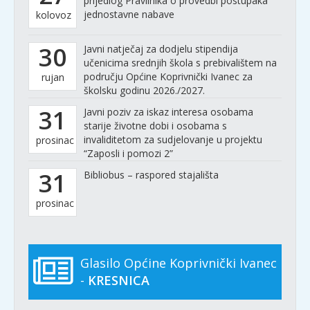
prijedlog Pravilnika o provedbi postupaka
jednostavne nabave
kolovoz
30
Javni natječaj za dodjelu stipendija
učenicima srednjih škola s prebivalištem na
području Općine Koprivnički Ivanec za
rujan
školsku godinu 2026./2027.
31
Javni poziv za iskaz interesa osobama
starije životne dobi i osobama s
invaliditetom za sudjelovanje u projektu
prosinac
“Zaposli i pomozi 2”
31
Bibliobus – raspored stajališta
prosinac
Glasilo Općine Koprivnički Ivanec
-
KRESNICA