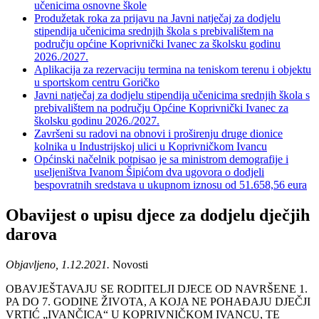
učenicima osnovne škole
Produžetak roka za prijavu na Javni natječaj za dodjelu
stipendija učenicima srednjih škola s prebivalištem na
području općine Koprivnički Ivanec za školsku godinu
2026./2027.
Aplikacija za rezervaciju termina na teniskom terenu i objektu
u sportskom centru Goričko
Javni natječaj za dodjelu stipendija učenicima srednjih škola s
prebivalištem na području Općine Koprivnički Ivanec za
školsku godinu 2026./2027.
Završeni su radovi na obnovi i proširenju druge dionice
kolnika u Industrijskoj ulici u Koprivničkom Ivancu
Općinski načelnik potpisao je sa ministrom demografije i
useljeništva Ivanom Šipićom dva ugovora o dodjeli
bespovratnih sredstava u ukupnom iznosu od 51.658,56 eura
Obavijest o upisu djece za dodjelu dječjih
darova
Objavljeno, 1.12.2021.
Novosti
OBAVJEŠTAVAJU SE RODITELJI DJECE OD NAVRŠENE 1.
PA DO 7. GODINE ŽIVOTA, A KOJA NE POHAĐAJU DJEČJI
VRTIĆ „IVANČICA“ U KOPRIVNIČKOM IVANCU, TE