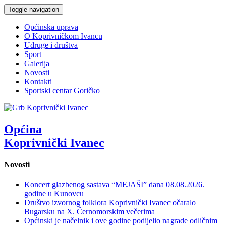
Toggle navigation
Općinska uprava
O Koprivničkom Ivancu
Udruge i društva
Sport
Galerija
Novosti
Kontakti
Sportski centar Goričko
Općina
Koprivnički Ivanec
Novosti
Koncert glazbenog sastava “MEJAŠI” dana 08.08.2026.
godine u Kunovcu
Društvo izvornog folklora Koprivnički Ivanec očaralo
Bugarsku na X. Černomorskim večerima
Općinski je načelnik i ove godine podijelio nagrade odličnim