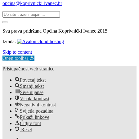
opcina@koprivnicki-ivanec.hr
Sva prava pridržana Općina Koprivnički Ivanec 2015.
Izrada:
Skip to content
Open toolbar
Pristupačnost web stranice
Povećaj tekst
Smanji tekst
Sive nijanse
Visoki kontrast
Negativni kontrast
Svijetla pozadina
Prikaži linkove
Čitljiv font
Reset