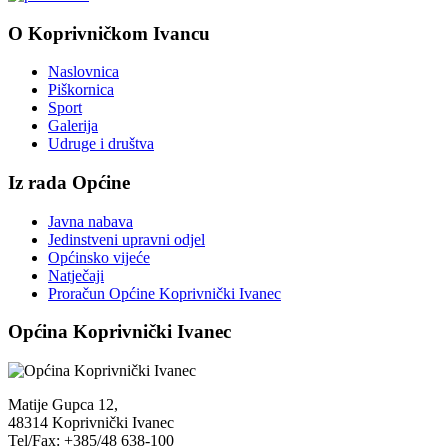
O Koprivničkom Ivancu
Naslovnica
Piškornica
Sport
Galerija
Udruge i društva
Iz rada Općine
Javna nabava
Jedinstveni upravni odjel
Općinsko vijeće
Natječaji
Proračun Općine Koprivnički Ivanec
Općina Koprivnički Ivanec
Matije Gupca 12,
48314 Koprivnički Ivanec
Tel/Fax: +385/48 638-100