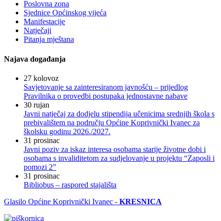
Poslovna zona
Sjednice Općinskog vijeća
Manifestacije
Natječaji
Pitanja mještana
Najava događanja
27
kolovoz
Savjetovanje sa zainteresiranom javnošću – prijedlog
Pravilnika o provedbi postupaka jednostavne nabave
30
rujan
Javni natječaj za dodjelu stipendija učenicima srednjih škola s
prebivalištem na području Općine Koprivnički Ivanec za
školsku godinu 2026./2027.
31
prosinac
Javni poziv za iskaz interesa osobama starije životne dobi i
osobama s invaliditetom za sudjelovanje u projektu “Zaposli i
pomozi 2”
31
prosinac
Bibliobus – raspored stajališta
Glasilo Općine Koprivnički Ivanec -
KRESNICA