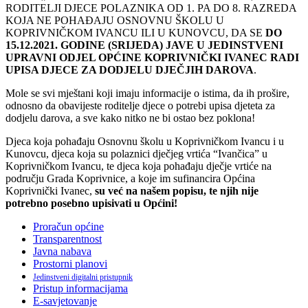
RODITELJI DJECE POLAZNIKA OD 1. PA DO 8. RAZREDA
KOJA NE POHAĐAJU OSNOVNU ŠKOLU U
KOPRIVNIČKOM IVANCU ILI U KUNOVCU, DA SE
DO
15.12.2021. GODINE (SRIJEDA) JAVE U JEDINSTVENI
UPRAVNI ODJEL OPĆINE KOPRIVNIČKI IVANEC RADI
UPISA DJECE ZA DODJELU DJEČJIH DAROVA
.
Mole se svi mještani koji imaju informacije o istima, da ih prošire,
odnosno da obavijeste roditelje djece o potrebi upisa djeteta za
dodjelu darova, a sve kako nitko ne bi ostao bez poklona!
Djeca koja pohađaju Osnovnu školu u Koprivničkom Ivancu i u
Kunovcu, djeca koja su polaznici dječjeg vrtića “Ivančica” u
Koprivničkom Ivancu, te djeca koja pohađaju dječje vrtiće na
području Grada Koprivnice, a koje im sufinancira Općina
Koprivnički Ivanec,
su već na našem popisu, te njih nije
potrebno posebno upisivati u Općini!
Proračun općine
Transparentnost
Javna nabava
Prostorni planovi
Jedinstveni digitalni pristupnik
Pristup informacijama
E-savjetovanje