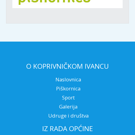
O KOPRIVNIČKOM IVANCU
Naslovnica
Piškornica
Sport
Galerija
Udruge i društva
IZ RADA OPĆINE