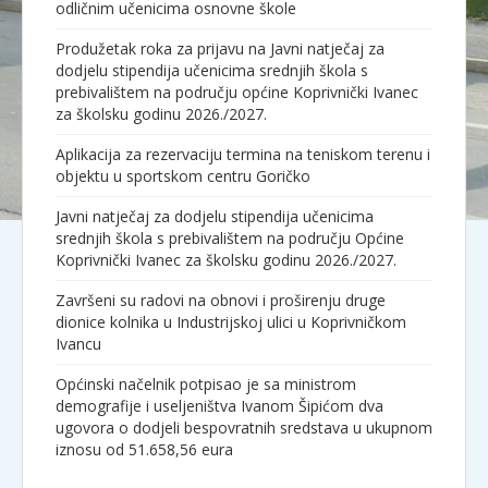
odličnim učenicima osnovne škole
Produžetak roka za prijavu na Javni natječaj za
dodjelu stipendija učenicima srednjih škola s
prebivalištem na području općine Koprivnički Ivanec
za školsku godinu 2026./2027.
Aplikacija za rezervaciju termina na teniskom terenu i
objektu u sportskom centru Goričko
Javni natječaj za dodjelu stipendija učenicima
srednjih škola s prebivalištem na području Općine
Koprivnički Ivanec za školsku godinu 2026./2027.
Završeni su radovi na obnovi i proširenju druge
dionice kolnika u Industrijskoj ulici u Koprivničkom
Ivancu
Općinski načelnik potpisao je sa ministrom
demografije i useljeništva Ivanom Šipićom dva
ugovora o dodjeli bespovratnih sredstava u ukupnom
iznosu od 51.658,56 eura