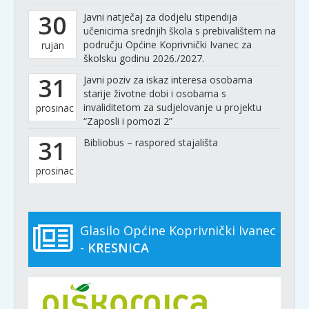
30
Javni natječaj za dodjelu stipendija
učenicima srednjih škola s prebivalištem na
području Općine Koprivnički Ivanec za
rujan
školsku godinu 2026./2027.
31
Javni poziv za iskaz interesa osobama
starije životne dobi i osobama s
invaliditetom za sudjelovanje u projektu
prosinac
“Zaposli i pomozi 2”
31
Bibliobus – raspored stajališta
prosinac
Glasilo Općine Koprivnički Ivanec
-
KRESNICA