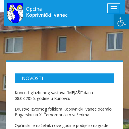
Općina
Toggle
Open
Koprivnički Ivanec
navigati
NOVOSTI
Koncert glazbenog sastava “MEJAŠI” dana
08.08.2026. godine u Kunovcu
Društvo izvornog folklora Koprivnički Ivanec očaralo
Bugarsku na X. Černomorskim večerima
Općinski je načelnik i ove godine podijelio nagrade