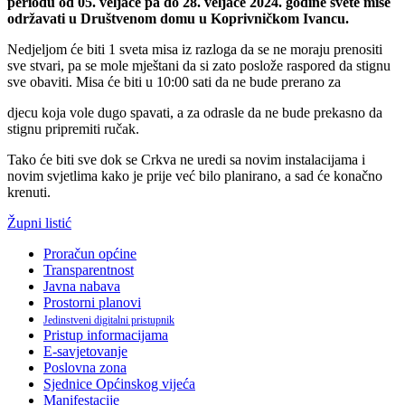
periodu od 05. veljače pa do 28. veljače 2024. godine svete mise
održavati u Društvenom domu u Koprivničkom Ivancu.
Nedjeljom će biti 1 sveta misa iz razloga da se ne moraju prenositi
sve stvari, pa se mole mještani da si zato poslože raspored da stignu
sve obaviti. Misa će biti u 10:00 sati da ne bude prerano za
djecu koja vole dugo spavati, a za odrasle da ne bude prekasno da
stignu pripremiti ručak.
Tako će biti sve dok se Crkva ne uredi sa novim instalacijama i
novim svjetlima kako je prije već bilo planirano, a sad će konačno
krenuti.
Župni listić
Proračun općine
Transparentnost
Javna nabava
Prostorni planovi
Jedinstveni digitalni pristupnik
Pristup informacijama
E-savjetovanje
Poslovna zona
Sjednice Općinskog vijeća
Manifestacije