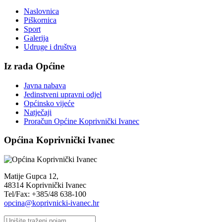
Naslovnica
Piškornica
Sport
Galerija
Udruge i društva
Iz rada Općine
Javna nabava
Jedinstveni upravni odjel
Općinsko vijeće
Natječaji
Proračun Općine Koprivnički Ivanec
Općina Koprivnički Ivanec
Matije Gupca 12,
48314 Koprivnički Ivanec
Tel/Fax: +385/48 638-100
opcina@koprivnicki-ivanec.hr