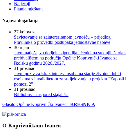
Natječaji
Pitanja mještana
Najava događanja
27
kolovoz
Savjetovanje sa zainteresiranom javnošću – prijedlog
Pravilnika o provedbi postupaka jednostavne nabave
30
rujan
Javni natječaj za dodjelu stipendija učenicima srednjih škola s
prebivalištem na području Općine Koprivnički Ivanec za
školsku godinu 2026./2027.
31
prosinac
Javni poziv za iskaz interesa osobama starije životne dobi i
osobama s invaliditetom za sudjelovanje u projektu “Zaposli i
pomozi 2”
31
prosinac
Bibliobus – raspored stajališta
Glasilo Općine Koprivnički Ivanec -
KRESNICA
O Koprivničkom Ivancu