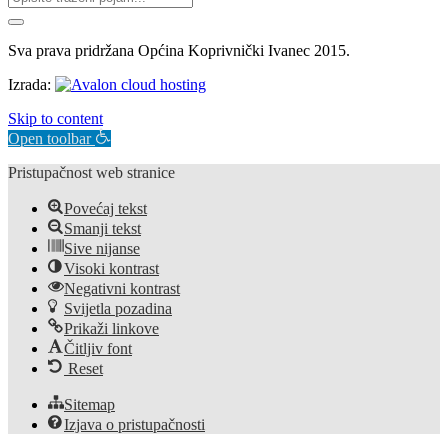
Sva prava pridržana Općina Koprivnički Ivanec 2015.
Izrada:
Skip to content
Open toolbar
Pristupačnost web stranice
Povećaj tekst
Smanji tekst
Sive nijanse
Visoki kontrast
Negativni kontrast
Svijetla pozadina
Prikaži linkove
Čitljiv font
Reset
Sitemap
Izjava o pristupačnosti