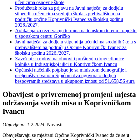
učenicima osnovne škole
Produžetak roka za prijavu na Javni natječaj za dodjelu
stipendija učenicima srednjih škola s prebivalištem na
području općine Koprivnički Ivanec za školsku godinu
2026./2027.
Aplikacija za rezervaciju termina na teniskom terenu i objektu
u sportskom centru Goričko
Javni natječaj za dodjelu stipendija učenicima srednjih škola s
prebivalištem na području Općine Koprivnički Ivanec za
školsku godinu 2026./2027.
Završeni su radovi na obnovi i proširenju druge dionice
kolnika u Industrijskoj ulici u Koprivničkom Ivancu
Općinski načelnik potpisao je sa ministrom demografije i
useljeništva Ivanom Šipićom dva ugovora o dodjeli
bespovratnih sredstava u ukupnom iznosu od 51.658,56 eura
Obavijest o privremenoj promjeni mjesta
održavanja svetih misa u Koprivničkom
Ivancu
Objavljeno, 1.2.2024.
Novosti
Obavještavaju se mještani Općine Koprivnički Ivanec da će se
u