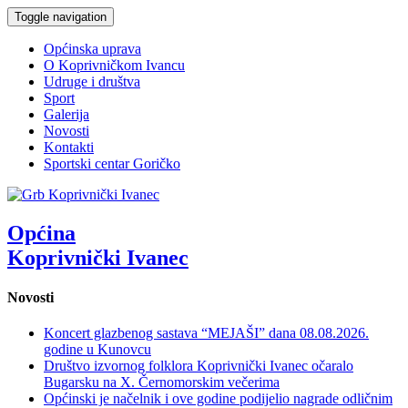
Toggle navigation
Općinska uprava
O Koprivničkom Ivancu
Udruge i društva
Sport
Galerija
Novosti
Kontakti
Sportski centar Goričko
Općina
Koprivnički Ivanec
Novosti
Koncert glazbenog sastava “MEJAŠI” dana 08.08.2026.
godine u Kunovcu
Društvo izvornog folklora Koprivnički Ivanec očaralo
Bugarsku na X. Černomorskim večerima
Općinski je načelnik i ove godine podijelio nagrade odličnim