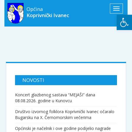
Općina
Toggle
Open
Koprivnički Ivanec
navigati
NOVOSTI
Koncert glazbenog sastava “MEJAŠI” dana
08.08.2026. godine u Kunovcu
Društvo izvornog folklora Koprivnički Ivanec očaralo
Bugarsku na X. Černomorskim večerima
Općinski je načelnik i ove godine podijelio nagrade