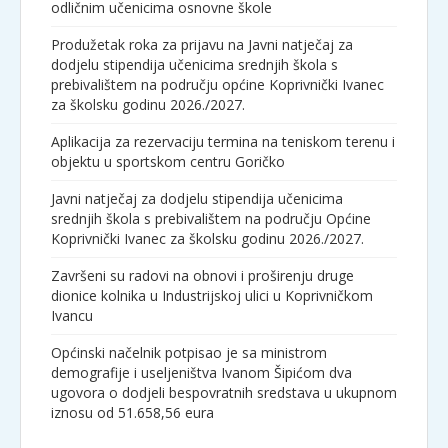
odličnim učenicima osnovne škole
Produžetak roka za prijavu na Javni natječaj za
dodjelu stipendija učenicima srednjih škola s
prebivalištem na području općine Koprivnički Ivanec
za školsku godinu 2026./2027.
Aplikacija za rezervaciju termina na teniskom terenu i
objektu u sportskom centru Goričko
Javni natječaj za dodjelu stipendija učenicima
srednjih škola s prebivalištem na području Općine
Koprivnički Ivanec za školsku godinu 2026./2027.
Završeni su radovi na obnovi i proširenju druge
dionice kolnika u Industrijskoj ulici u Koprivničkom
Ivancu
Općinski načelnik potpisao je sa ministrom
demografije i useljeništva Ivanom Šipićom dva
ugovora o dodjeli bespovratnih sredstava u ukupnom
iznosu od 51.658,56 eura