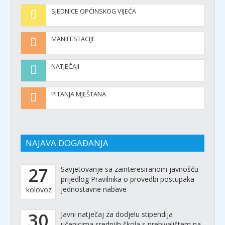
SJEDNICE OPĆINSKOG VIJEĆA
MANIFESTACIJE
NATJEČAJI
PITANJA MJEŠTANA
NAJAVA DOGAĐANJA
27
Savjetovanje sa zainteresiranom javnošću –
prijedlog Pravilnika o provedbi postupaka
jednostavne nabave
kolovoz
30
Javni natječaj za dodjelu stipendija
učenicima srednjih škola s prebivalištem na