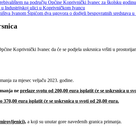
s prebivalištem na području Općine Koprivnički Ivanec za školsku godin
a u Industrijskoj ulici u Koprivničkom Ivancu
jeništva Ivanom Šipićom dva ugovora o dodjeli bespovratnih sredstava
rsnica
Općine Koprivnički Ivanec da će se podjela uskrsnica vršiti u prostorij
anja za mjesec veljaču 2023. godine.
imanja ne
prelaze svotu od 200,00 eura isplatit će se uskrsnica u sv
 370,00 eura isplatit će se uskrsnica u svoti od 20,00 eura.
irovljenici
),
a koji su unutar gore navedenih granica primanja.