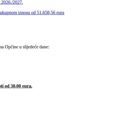
u 2026./2027.
 u ukupnom iznosu od 51.658,56 eura
ama Općine u slijedeće dane:
oti od 30,00 eura.