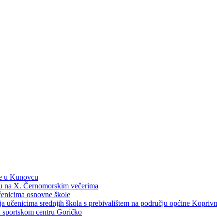
ne u Kunovcu
ku na X. Černomorskim večerima
učenicima osnovne škole
dija učenicima srednjih škola s prebivalištem na području općine Kopri
 u sportskom centru Goričko