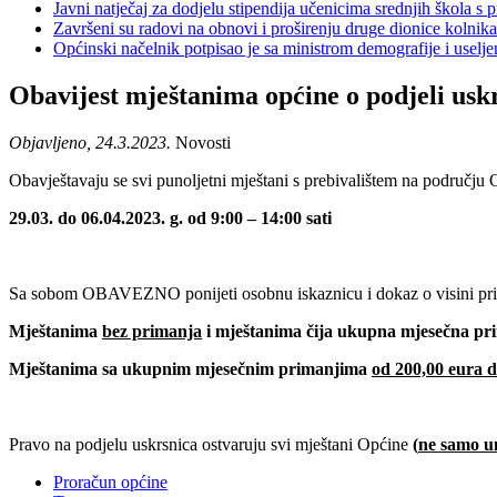
Javni natječaj za dodjelu stipendija učenicima srednjih škola 
Završeni su radovi na obnovi i proširenju druge dionice kolnik
Općinski načelnik potpisao je sa ministrom demografije i usel
Obavijest mještanima općine o podjeli usk
Objavljeno, 24.3.2023.
Novosti
Obavještavaju se svi punoljetni mještani s prebivalištem na području 
29.03. do 06.04.2023. g. od 9:00 – 14:00 sati
Sa sobom OBAVEZNO ponijeti osobnu iskaznicu i dokaz o visini prim
Mještanima
bez primanja
i mještanima čija ukupna mjesečna pr
Mještanima sa ukupnim mjesečnim primanjima
od 200,00 eura do
Pravo na podjelu uskrsnica ostvaruju svi mještani Općine
(
ne samo um
Proračun općine