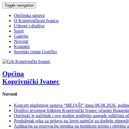
Toggle navigation
Općinska uprava
O Koprivničkom Ivancu
Udruge i društva
Sport
Galerija
Novosti
Kontakti
Sportski centar Goričko
Općina
Koprivnički Ivanec
Novosti
Koncert glazbenog sastava “MEJAŠI” dana 08.08.2026. godi
Društvo izvornog folklora Koprivnički Ivanec očaralo Bugars
Općinski je načelnik i ove godine podijelio nagrade odličnim 
Produžetak roka za prijavu na Javni natječaj za dodjelu stipen
Aplikacija za rezervaciju termina na teniskom terenu i objektu