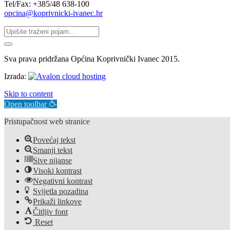
Tel/Fax: +385/48 638-100
opcina@koprivnicki-ivanec.hr
Sva prava pridržana Općina Koprivnički Ivanec 2015.
Izrada:
Skip to content
Open toolbar
Pristupačnost web stranice
Povećaj tekst
Smanji tekst
Sive nijanse
Visoki kontrast
Negativni kontrast
Svijetla pozadina
Prikaži linkove
Čitljiv font
Reset