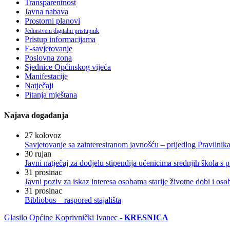
Transparentnost
Javna nabava
Prostorni planovi
Jedinstveni digitalni pristupnik
Pristup informacijama
E-savjetovanje
Poslovna zona
Sjednice Općinskog vijeća
Manifestacije
Natječaji
Pitanja mještana
Najava događanja
27
kolovoz
Savjetovanje sa zainteresiranom javnošću – prijedlog Pravilni
30
rujan
Javni natječaj za dodjelu stipendija učenicima srednjih škola 
31
prosinac
Javni poziv za iskaz interesa osobama starije životne dobi i os
31
prosinac
Bibliobus – raspored stajališta
Glasilo Općine Koprivnički Ivanec -
KRESNICA