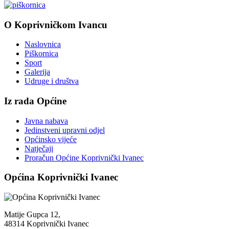
O Koprivničkom Ivancu
Naslovnica
Piškornica
Sport
Galerija
Udruge i društva
Iz rada Općine
Javna nabava
Jedinstveni upravni odjel
Općinsko vijeće
Natječaji
Proračun Općine Koprivnički Ivanec
Općina Koprivnički Ivanec
Matije Gupca 12,
48314 Koprivnički Ivanec