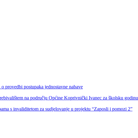
ka o provedbi postupaka jednostavne nabave
s prebivalištem na području Općine Koprivnički Ivanec za školsku godin
obama s invaliditetom za sudjelovanje u projektu “Zaposli i pomozi 2”