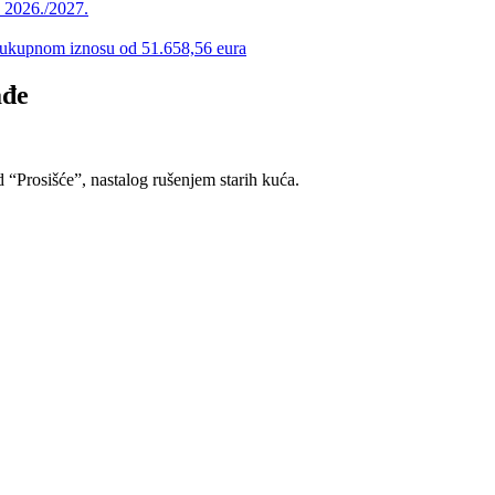
u 2026./2027.
 u ukupnom iznosu od 51.658,56 eura
ađe
 “Prosišće”, nastalog rušenjem starih kuća.