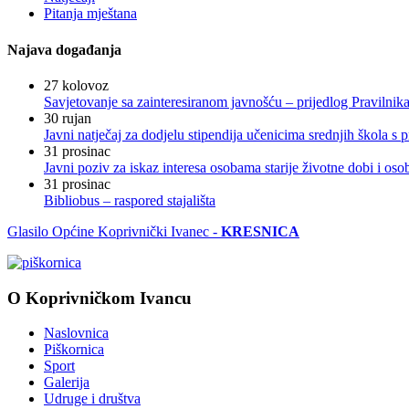
Pitanja mještana
Najava događanja
27
kolovoz
Savjetovanje sa zainteresiranom javnošću – prijedlog Pravilni
30
rujan
Javni natječaj za dodjelu stipendija učenicima srednjih škola 
31
prosinac
Javni poziv za iskaz interesa osobama starije životne dobi i os
31
prosinac
Bibliobus – raspored stajališta
Glasilo Općine Koprivnički Ivanec -
KRESNICA
O Koprivničkom Ivancu
Naslovnica
Piškornica
Sport
Galerija
Udruge i društva