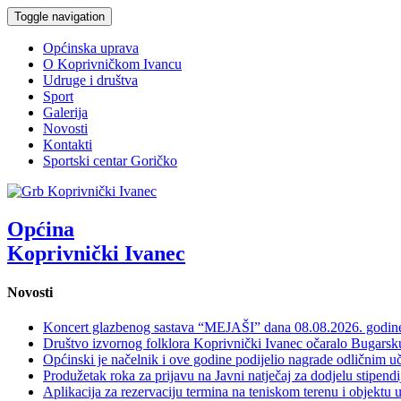
Toggle navigation
Općinska uprava
O Koprivničkom Ivancu
Udruge i društva
Sport
Galerija
Novosti
Kontakti
Sportski centar Goričko
Općina
Koprivnički Ivanec
Novosti
Koncert glazbenog sastava “MEJAŠI” dana 08.08.2026. godi
Društvo izvornog folklora Koprivnički Ivanec očaralo Bugars
Općinski je načelnik i ove godine podijelio nagrade odličnim 
Produžetak roka za prijavu na Javni natječaj za dodjelu stipen
Aplikacija za rezervaciju termina na teniskom terenu i objektu