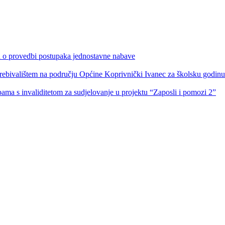
ka o provedbi postupaka jednostavne nabave
s prebivalištem na području Općine Koprivnički Ivanec za školsku godin
obama s invaliditetom za sudjelovanje u projektu “Zaposli i pomozi 2”