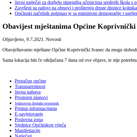
Javni natječaj za dodjelu stipendija učenicima srednjih škola 
Završeni su radovi na obnovi i proširenju druge dionice kolnik
Općinski načelnik potpisao je sa ministrom demografije i usel
Obavijest mještanima Općine Koprivnički I
Objavljeno, 9.7.2021.
Novosti
Obavještavamo mještane Općine Koprivnički Ivanec da mogu slobodno uz
Sama lokacija biti će otključana 7 dana od ove objave, te nije potrebn
Proračun općine
Transparentnost
Javna nabava
Prostorni planovi
Jedinstveni digitalni pristupnik
Pristup informacijama
E-savjetovanje
Poslovna zona
Sjednice Općinskog vijeća
Manifestacije
Natječaji