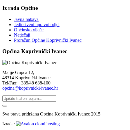
Iz rada Općine
Javna nabava
Jedinstveni upravni odjel
Općinsko vijeće
Natječaji
Proračun Općine Koprivnički Ivanec
Općina Koprivnički Ivanec
Matije Gupca 12,
48314 Koprivnički Ivanec
Tel/Fax: +385/48 638-100
opcina@koprivnicki-ivanec.hr
Sva prava pridržana Općina Koprivnički Ivanec 2015.
Izrada: