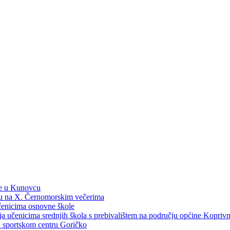
ne u Kunovcu
ku na X. Černomorskim večerima
učenicima osnovne škole
dija učenicima srednjih škola s prebivalištem na području općine Kopri
 u sportskom centru Goričko