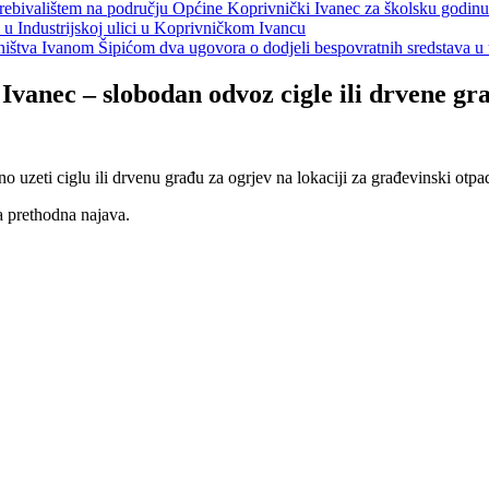
s prebivalištem na području Općine Koprivnički Ivanec za školsku godin
a u Industrijskoj ulici u Koprivničkom Ivancu
jeništva Ivanom Šipićom dva ugovora o dodjeli bespovratnih sredstava
vanec – slobodan odvoz cigle ili drvene gr
eti ciglu ili drvenu građu za ogrjev na lokaciji za građevinski otpad
a prethodna najava.