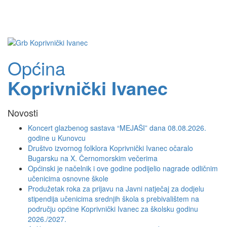
Toggle
navigati
Općina
Koprivnički Ivanec
Novosti
Koncert glazbenog sastava “MEJAŠI” dana 08.08.2026.
godine u Kunovcu
Društvo izvornog folklora Koprivnički Ivanec očaralo
Bugarsku na X. Černomorskim večerima
Općinski je načelnik i ove godine podijelio nagrade odličnim
učenicima osnovne škole
Produžetak roka za prijavu na Javni natječaj za dodjelu
stipendija učenicima srednjih škola s prebivalištem na
području općine Koprivnički Ivanec za školsku godinu
2026./2027.