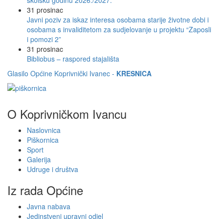
školsku godinu 2026./2027.
31
prosinac
Javni poziv za iskaz interesa osobama starije životne dobi i
osobama s invaliditetom za sudjelovanje u projektu “Zaposli
i pomozi 2”
31
prosinac
Bibliobus – raspored stajališta
Glasilo Općine Koprivnički Ivanec -
KRESNICA
O Koprivničkom Ivancu
Naslovnica
Piškornica
Sport
Galerija
Udruge i društva
Iz rada Općine
Javna nabava
Jedinstveni upravni odjel