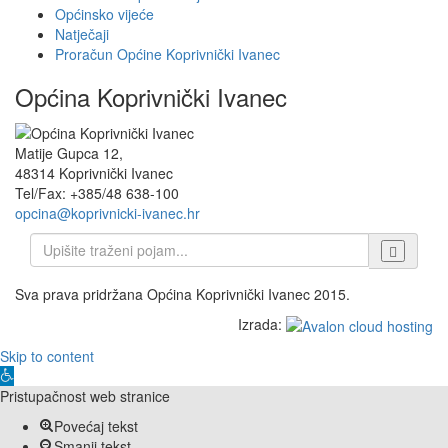
Općinsko vijeće
Natječaji
Proračun Općine Koprivnički Ivanec
Općina Koprivnički Ivanec
Matije Gupca 12,
48314 Koprivnički Ivanec
Tel/Fax: +385/48 638-100
opcina@koprivnicki-ivanec.hr
Sva prava pridržana Općina Koprivnički Ivanec 2015.
Izrada:
Skip to content
Open
toolbar
Pristupačnost web stranice
Povećaj tekst
Smanji tekst