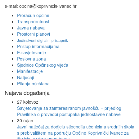
e-mail: opcina@koprivnicki-ivanec.hr
Proračun općine
Transparentnost
Javna nabava
Prostorni planovi
Jedinstveni digitalni pristupnik
Pristup informacijama
E-savjetovanje
Poslovna zona
Sjednice Općinskog vijeća
Manifestacije
Natječaji
Pitanja mještana
Najava događanja
27
kolovoz
Savjetovanje sa zainteresiranom javnošću – prijedlog
Pravilnika o provedbi postupaka jednostavne nabave
30
rujan
Javni natječaj za dodjelu stipendija učenicima srednjih škola
s prebivalištem na području Općine Koprivnički Ivanec za