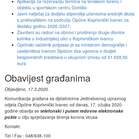
Aplikacija za rezervaciju termina na teniskom terenu i
objektu u sportskom centru Goričko
Javni natječaj za dodjelu stipendija učenicima srednjih škola
s prebivalištem na području Općine Koprivnički Ivanec za
školsku godinu 2026./2027.
Završeni su radovi na obnovi i proširenju druge dionice
kolnika u Industrijskoj ulici u Koprivničkom Ivancu
Općinski načelnik potpisao je sa ministrom demografije i
useljeništva Ivanom Šipićom dva ugovora o dodjeli
bespovratnih sredstava u ukupnom iznosu od 51.658,56
eura
Obavijest građanima
Objavljeno, 17.3.2020.
Novosti
Komunikacija građana sa djelatnicima Jedinstvenog upravnog
odjela Općine Koprivnički Ivanec od danas, 17. ožujka 2020.
godine obavlja se
telefonski i putem redovne elektronske
pošte
u cilju sprječavanja širenja korona virusa.
Kontakt:
Tel / Fax : 048/638-100