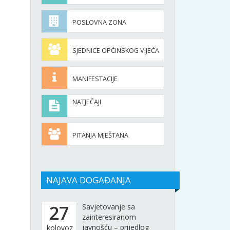
POSLOVNA ZONA
SJEDNICE OPĆINSKOG VIJEĆA
MANIFESTACIJE
NATJEČAJI
PITANJA MJEŠTANA
NAJAVA DOGAĐANJA
27
Savjetovanje sa
zainteresiranom
javnošću – prijedlog
kolovoz