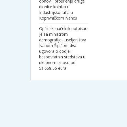
obnovi i proširenju druge
dionice kolnika u
Industrijskoj ulici u
Koprivničkom Ivancu
Općinski načelnik potpisao
je sa ministrom
demografije i useljeništva
Ivanom Šipićom dva
ugovora o dodjeli
bespovratnih sredstava u
ukupnom iznosu od
51.658,56 eura