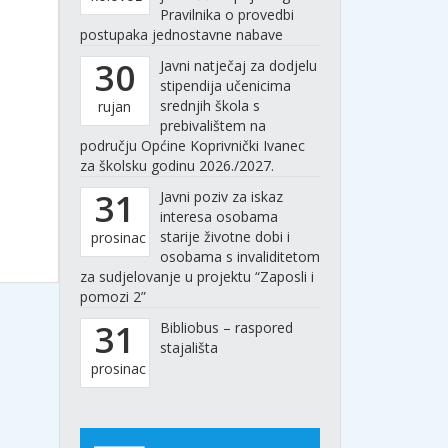
Pravilnika o provedbi
postupaka jednostavne nabave
30
Javni natječaj za dodjelu
stipendija učenicima
srednjih škola s
rujan
prebivalištem na
području Općine Koprivnički Ivanec
za školsku godinu 2026./2027.
31
Javni poziv za iskaz
interesa osobama
starije životne dobi i
prosinac
osobama s invaliditetom
za sudjelovanje u projektu “Zaposli i
pomozi 2”
31
Bibliobus – raspored
stajališta
prosinac