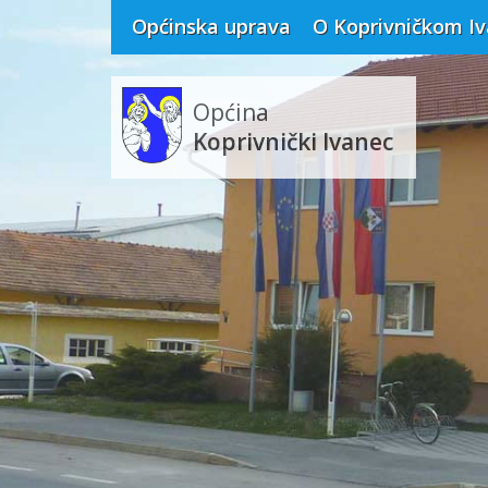
Općinska uprava
O Koprivničkom I
Općina
Koprivnički Ivanec