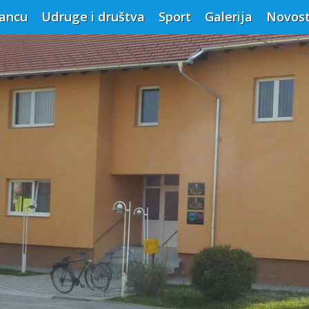
vancu
Udruge i društva
Sport
Galerija
Novost