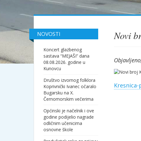
Novi b
NOVOSTI
Koncert glazbenog
sastava “MEJAŠI” dana
Objavljeno
08.08.2026. godine u
Kunovcu
Društvo izvornog folklora
Kresnica-
Koprivnički Ivanec očaralo
Bugarsku na X.
Černomorskim večerima
Općinski je načelnik i ove
godine podijelio nagrade
odličnim učenicima
osnovne škole