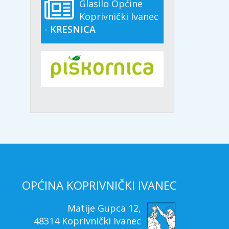
Glasilo Općine
Koprivnički Ivanec
-
KRESNICA
OPĆINA KOPRIVNIČKI IVANEC
Matije Gupca 12,
48314 Koprivnički Ivanec