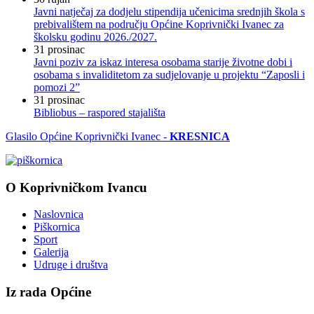
Javni natječaj za dodjelu stipendija učenicima srednjih škola s
prebivalištem na području Općine Koprivnički Ivanec za
školsku godinu 2026./2027.
31
prosinac
Javni poziv za iskaz interesa osobama starije životne dobi i
osobama s invaliditetom za sudjelovanje u projektu “Zaposli i
pomozi 2”
31
prosinac
Bibliobus – raspored stajališta
Glasilo Općine Koprivnički Ivanec -
KRESNICA
O Koprivničkom Ivancu
Naslovnica
Piškornica
Sport
Galerija
Udruge i društva
Iz rada Općine