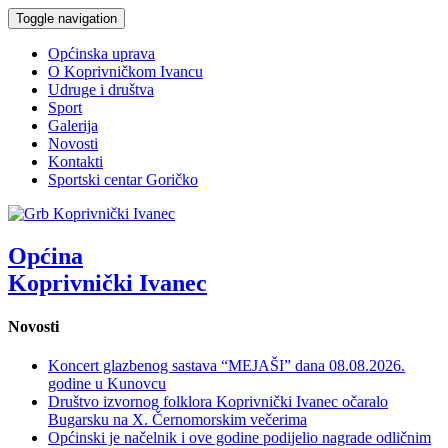
Toggle navigation
Općinska uprava
O Koprivničkom Ivancu
Udruge i društva
Sport
Galerija
Novosti
Kontakti
Sportski centar Goričko
Općina
Koprivnički Ivanec
Novosti
Koncert glazbenog sastava “MEJAŠI” dana 08.08.2026.
godine u Kunovcu
Društvo izvornog folklora Koprivnički Ivanec očaralo
Bugarsku na X. Černomorskim večerima
Općinski je načelnik i ove godine podijelio nagrade odličnim