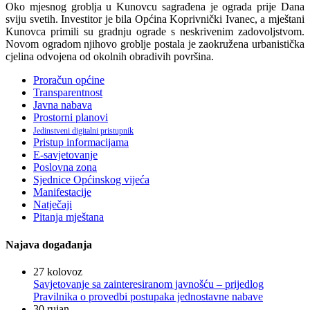
Oko mjesnog groblja u Kunovcu sagrađena je ograda prije Dana
sviju svetih. Investitor je bila Općina Koprivnički Ivanec, a mještani
Kunovca primili su gradnju ograde s neskrivenim zadovoljstvom.
Novom ogradom njihovo groblje postala je zaokružena urbanistička
cjelina odvojena od okolnih obradivih površina.
Proračun općine
Transparentnost
Javna nabava
Prostorni planovi
Jedinstveni digitalni pristupnik
Pristup informacijama
E-savjetovanje
Poslovna zona
Sjednice Općinskog vijeća
Manifestacije
Natječaji
Pitanja mještana
Najava događanja
27
kolovoz
Savjetovanje sa zainteresiranom javnošću – prijedlog
Pravilnika o provedbi postupaka jednostavne nabave
30
rujan