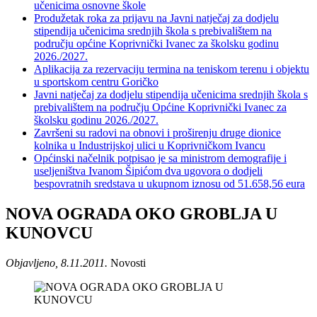
učenicima osnovne škole
Produžetak roka za prijavu na Javni natječaj za dodjelu
stipendija učenicima srednjih škola s prebivalištem na
području općine Koprivnički Ivanec za školsku godinu
2026./2027.
Aplikacija za rezervaciju termina na teniskom terenu i objektu
u sportskom centru Goričko
Javni natječaj za dodjelu stipendija učenicima srednjih škola s
prebivalištem na području Općine Koprivnički Ivanec za
školsku godinu 2026./2027.
Završeni su radovi na obnovi i proširenju druge dionice
kolnika u Industrijskoj ulici u Koprivničkom Ivancu
Općinski načelnik potpisao je sa ministrom demografije i
useljeništva Ivanom Šipićom dva ugovora o dodjeli
bespovratnih sredstava u ukupnom iznosu od 51.658,56 eura
NOVA OGRADA OKO GROBLJA U
KUNOVCU
Objavljeno, 8.11.2011.
Novosti