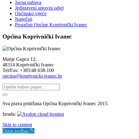
Javna nabava
Jedinstveni upravni odjel
Općinsko vijeće
Natječaji
Proračun Općine Koprivnički Ivanec
Općina Koprivnički Ivanec
Matije Gupca 12,
48314 Koprivnički Ivanec
Tel/Fax: +385/48 638-100
opcina@koprivnicki-ivanec.hr
Sva prava pridržana Općina Koprivnički Ivanec 2015.
Izrada:
Skip to content
Open toolbar