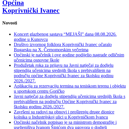
Općina
Koprivnički Ivanec
Novosti
Koncert glazbenog sastava “MEJAŠI” dana 08.08.2026.
godine u Kunovcu
Društvo izvornog folklora Koprivnički Ivanec očaralo
Bugarsku na X. Černomorskim večerima
Općinski je načelnik i ove godine podijelio nagrade odličnim
učenicima osnovne škole
Produžetak roka za prijavu na Javni natječaj za dodjelu
stipendija učenicima srednjih škola s prebivalištem na
području općine Koprivnički Ivanec za školsku godinu
2026./2027.
Aplikacija za rezervaciju termina na teniskom terenu i objektu
u sportskom centru Goričko
Javni natječaj za dodjelu stipendija učenicima srednjih škola s
prebivalištem na području Općine Koprivnički Ivanec za
školsku godinu 2026./2027.
Završeni su radovi na obnovi i proširenju druge dionice
kolnika u Industrijskoj ulici u Koprivničkom Ivancu
Općinski načelnik potpisao je sa ministrom demografije i
useljeništva Ivanom Šipićom dva ugovora o dodjeli