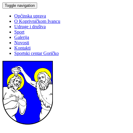
Toggle navigation
Općinska uprava
O Koprivničkom Ivancu
Udruge i društva
Sport
Galerija
Novosti
Kontakti
Sportski centar Goričko