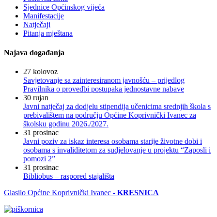
Sjednice Općinskog vijeća
Manifestacije
Natječaji
Pitanja mještana
Najava događanja
27
kolovoz
Savjetovanje sa zainteresiranom javnošću – prijedlog
Pravilnika o provedbi postupaka jednostavne nabave
30
rujan
Javni natječaj za dodjelu stipendija učenicima srednjih škola s
prebivalištem na području Općine Koprivnički Ivanec za
školsku godinu 2026./2027.
31
prosinac
Javni poziv za iskaz interesa osobama starije životne dobi i
osobama s invaliditetom za sudjelovanje u projektu “Zaposli i
pomozi 2”
31
prosinac
Bibliobus – raspored stajališta
Glasilo Općine Koprivnički Ivanec -
KRESNICA