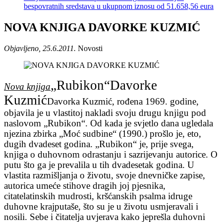
bespovratnih sredstava u ukupnom iznosu od 51.658,56 eura
NOVA KNJIGA DAVORKE KUZMIĆ
Objavljeno, 25.6.2011.
Novosti
„Rubikon“Davorke
Nova knjiga
Kuzmić
Davorka Kuzmić, rođena 1969. godine,
objavila je u vlastitoj nakladi svoju drugu knjigu pod
naslovom „Rubikon“. Od kada je svjetlo dana ugledala
njezina zbirka „Moć sudbine“ (1990.) prošlo je, eto,
dugih dvadeset godina. „Rubikon“ je, prije svega,
knjiga o duhovnom odrastanju i sazrijevanju autorice. O
putu što ga je prevalila u tih dvadesetak godina. U
vlastita razmišljanja o životu, svoje dnevničke zapise,
autorica umeće stihove dragih joj pjesnika,
citatelatinskih mudrosti, kršćanskih psalma idruge
duhovne krajputaše, što su je u životu usmjeravali i
nosili. Sebe i čitatelja uvjerava kako jeprešla duhovni