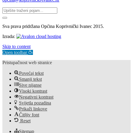
Sva prava pridržana Općina Koprivnički Ivanec 2015.
Izrada:
Skip to content
Open toolbar
Pristupačnost web stranice
Povećaj tekst
Smanji tekst
Sive nijanse
Visoki kontrast
Negativni kontrast
Svijetla pozadina
Prikaži linkove
Čitljiv font
Reset
Sitemap