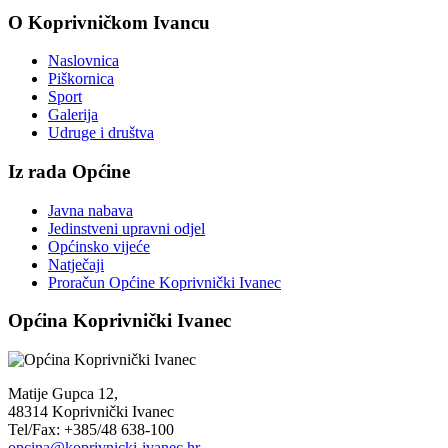
O Koprivničkom Ivancu
Naslovnica
Piškornica
Sport
Galerija
Udruge i društva
Iz rada Općine
Javna nabava
Jedinstveni upravni odjel
Općinsko vijeće
Natječaji
Proračun Općine Koprivnički Ivanec
Općina Koprivnički Ivanec
Matije Gupca 12,
48314 Koprivnički Ivanec
Tel/Fax: +385/48 638-100
opcina@koprivnicki-ivanec.hr