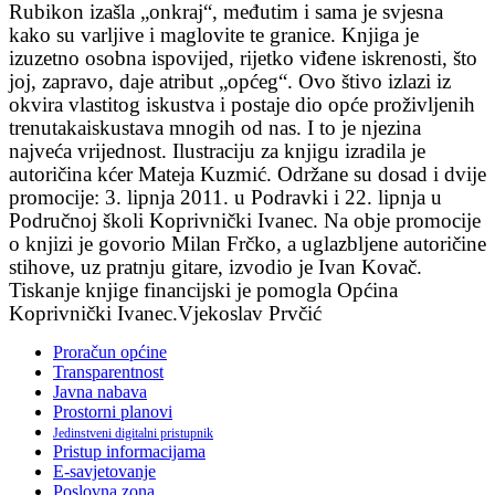
Rubikon izašla „onkraj“, međutim i sama je svjesna
kako su varljive i maglovite te granice. Knjiga je
izuzetno osobna ispovijed, rijetko viđene iskrenosti, što
joj, zapravo, daje atribut „općeg“. Ovo štivo izlazi iz
okvira vlastitog iskustva i postaje dio opće proživljenih
trenutakaiskustava mnogih od nas. I to je njezina
najveća vrijednost. Ilustraciju za knjigu izradila je
autoričina kćer Mateja Kuzmić. Održane su dosad i dvije
promocije: 3. lipnja 2011. u Podravki i 22. lipnja u
Područnoj školi Koprivnički Ivanec. Na obje promocije
o knjizi je govorio Milan Frčko, a uglazbljene autoričine
stihove, uz pratnju gitare, izvodio je Ivan Kovač.
Tiskanje knjige financijski je pomogla Općina
Koprivnički Ivanec.
Vjekoslav Prvčić
Proračun općine
Transparentnost
Javna nabava
Prostorni planovi
Jedinstveni digitalni pristupnik
Pristup informacijama
E-savjetovanje
Poslovna zona