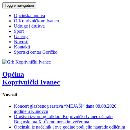
Toggle navigation
Općinska uprava
O Koprivničkom Ivancu
Udruge i društva
Sport
Galerija
Novosti
Kontakti
Sportski centar Goričko
Općina
Koprivnički Ivanec
Novosti
Koncert glazbenog sastava “MEJAŠI” dana 08.08.2026.
godine u Kunovcu
Društvo izvornog folklora Koprivnički Ivanec očaralo
Bugarsku na X. Černomorskim večerima
Općinski je načelnik i ove godine podijelio nagrade odličnim