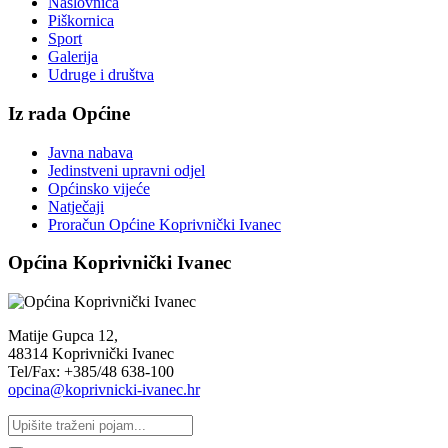
Naslovnica
Piškornica
Sport
Galerija
Udruge i društva
Iz rada Općine
Javna nabava
Jedinstveni upravni odjel
Općinsko vijeće
Natječaji
Proračun Općine Koprivnički Ivanec
Općina Koprivnički Ivanec
Matije Gupca 12,
48314 Koprivnički Ivanec
Tel/Fax: +385/48 638-100
opcina@koprivnicki-ivanec.hr