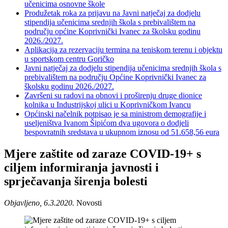
učenicima osnovne škole
Produžetak roka za prijavu na Javni natječaj za dodjelu
stipendija učenicima srednjih škola s prebivalištem na
području općine Koprivnički Ivanec za školsku godinu
2026./2027.
Aplikacija za rezervaciju termina na teniskom terenu i objektu
u sportskom centru Goričko
Javni natječaj za dodjelu stipendija učenicima srednjih škola s
prebivalištem na području Općine Koprivnički Ivanec za
školsku godinu 2026./2027.
Završeni su radovi na obnovi i proširenju druge dionice
kolnika u Industrijskoj ulici u Koprivničkom Ivancu
Općinski načelnik potpisao je sa ministrom demografije i
useljeništva Ivanom Šipićom dva ugovora o dodjeli
bespovratnih sredstava u ukupnom iznosu od 51.658,56 eura
Mjere zaštite od zaraze COVID-19+ s
ciljem informiranja javnosti i
sprječavanja širenja bolesti
Objavljeno, 6.3.2020.
Novosti