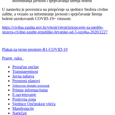
U nastavku je poveznica na priopćenje sa sjednice Stožera civilne
zaštite, a vezano za informiranje javnosti i sprječavanje širenja
bolesti uzrokovanih COVID-19+ virusom:
https://civilna-zastita.gov.hr/vijesti/vijesti/priopcenje-za-medije-
stozera-civilne-zastite-republike-hrvatske-od-5-ozujka-2020/2227
Plakat-za-javne-prostore-B1-COVID-19
Pranje_ruku_
Proračun općine
Transparentnost
Javna nabava
Prostorni planovi
Jedinstveni digitalni pristupnik
Pristup informacijama
E-savjetovanje
Poslovna zona
Sjednice Općinskog vijeća
Manifestacije
Natječaji