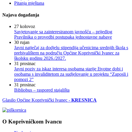
Pitanja mještana
Najava događanja
27
kolovoz
Savjetovanje sa zainteresiranom javnošću – prijedlog
Pravilnika o provedbi postupaka jednostavne nabave
30
rujan
Javni natječaj za dodjelu stipendija učenicima srednjih škola s
prebivalištem na području Općine Koprivnički Ivanec za
školsku godinu 2026./2027.
31
prosinac
Javni poziv za iskaz interesa osobama starije životne dobi i
osobama s invaliditetom za sudjelovanje u projektu “Zaposli i
pomozi 2”
31
prosinac
Bibliobus – raspored stajališta
Glasilo Općine Koprivnički Ivanec -
KRESNICA
O Koprivničkom Ivancu