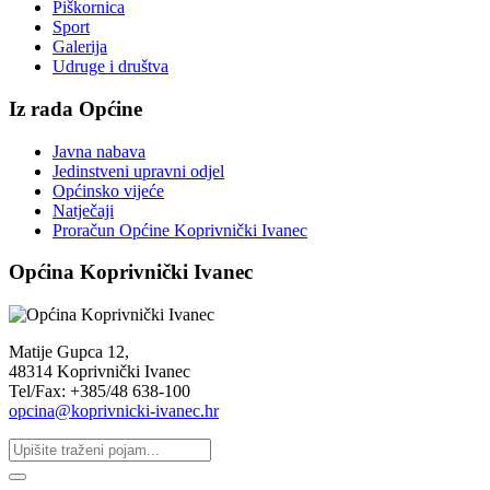
Piškornica
Sport
Galerija
Udruge i društva
Iz rada Općine
Javna nabava
Jedinstveni upravni odjel
Općinsko vijeće
Natječaji
Proračun Općine Koprivnički Ivanec
Općina Koprivnički Ivanec
Matije Gupca 12,
48314 Koprivnički Ivanec
Tel/Fax: +385/48 638-100
opcina@koprivnicki-ivanec.hr