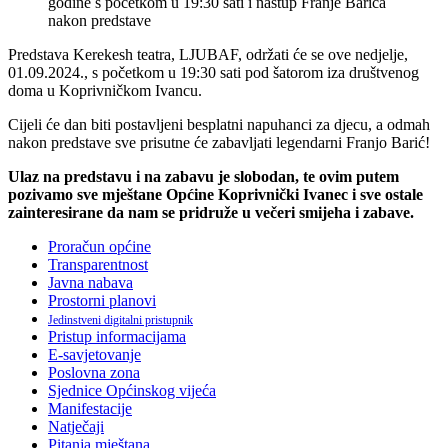
Predstava Kerekesh teatra, LJUBAF, održati će se ove nedjelje,
01.09.2024., s početkom u 19:30 sati pod šatorom iza društvenog
doma u Koprivničkom Ivancu.
Cijeli će dan biti postavljeni besplatni napuhanci za djecu, a odmah
nakon predstave sve prisutne će zabavljati legendarni Franjo Barić!
Ulaz na predstavu i na zabavu je slobodan, te ovim putem
pozivamo sve mještane Općine Koprivnički Ivanec i sve ostale
zainteresirane da nam se pridruže u večeri smijeha i zabave.
Proračun općine
Transparentnost
Javna nabava
Prostorni planovi
Jedinstveni digitalni pristupnik
Pristup informacijama
E-savjetovanje
Poslovna zona
Sjednice Općinskog vijeća
Manifestacije
Natječaji
Pitanja mještana