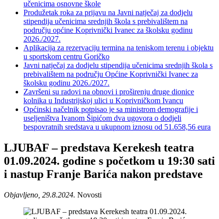
učenicima osnovne škole
Produžetak roka za prijavu na Javni natječaj za dodjelu
stipendija učenicima srednjih škola s prebivalištem na
području općine Koprivnički Ivanec za školsku godinu
2026./2027.
Aplikacija za rezervaciju termina na teniskom terenu i objektu
u sportskom centru Goričko
Javni natječaj za dodjelu stipendija učenicima srednjih škola s
prebivalištem na području Općine Koprivnički Ivanec za
školsku godinu 2026./2027.
Završeni su radovi na obnovi i proširenju druge dionice
kolnika u Industrijskoj ulici u Koprivničkom Ivancu
Općinski načelnik potpisao je sa ministrom demografije i
useljeništva Ivanom Šipićom dva ugovora o dodjeli
bespovratnih sredstava u ukupnom iznosu od 51.658,56 eura
LJUBAF – predstava Kerekesh teatra
01.09.2024. godine s početkom u 19:30 sati
i nastup Franje Barića nakon predstave
Objavljeno, 29.8.2024.
Novosti