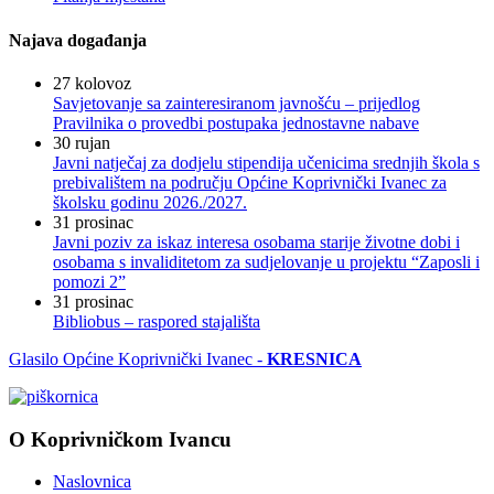
Najava događanja
27
kolovoz
Savjetovanje sa zainteresiranom javnošću – prijedlog
Pravilnika o provedbi postupaka jednostavne nabave
30
rujan
Javni natječaj za dodjelu stipendija učenicima srednjih škola s
prebivalištem na području Općine Koprivnički Ivanec za
školsku godinu 2026./2027.
31
prosinac
Javni poziv za iskaz interesa osobama starije životne dobi i
osobama s invaliditetom za sudjelovanje u projektu “Zaposli i
pomozi 2”
31
prosinac
Bibliobus – raspored stajališta
Glasilo Općine Koprivnički Ivanec -
KRESNICA
O Koprivničkom Ivancu
Naslovnica