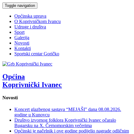
Toggle navigation
Općinska uprava
O Koprivničkom Ivancu
Udruge i društva
Sport
Galerija
Novosti
Kontakti
Sportski centar Goričko
Općina
Koprivnički Ivanec
Novosti
Koncert glazbenog sastava “MEJAŠI” dana 08.08.2026.
godine u Kunovcu
Društvo izvornog folklora Koprivnički Ivanec očaralo
Bugarsku na X. Černomorskim večerima
Općinski je načelnik i ove godine podijelio nagrade odličnim