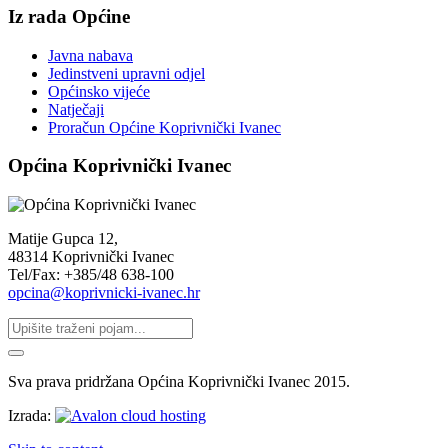
Iz rada Općine
Javna nabava
Jedinstveni upravni odjel
Općinsko vijeće
Natječaji
Proračun Općine Koprivnički Ivanec
Općina Koprivnički Ivanec
Matije Gupca 12,
48314 Koprivnički Ivanec
Tel/Fax: +385/48 638-100
opcina@koprivnicki-ivanec.hr
Sva prava pridržana Općina Koprivnički Ivanec 2015.
Izrada: