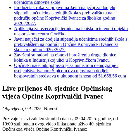
učenicima osnovne škole
Produžetak roka za prijavu na Javni natječaj za dodjelu
stipendija učenicima srednjih škola s prebivalištem na
području općine Koprivnički Ivanec za školsku godinu
2026./2027.
Aplikacija za rezervaciju termina na teniskom terenu i objektu
u sportskom centru Goričko
Javni natječaj za dodjelu stipendija učenicima srednjih škola s
prebivalištem na području Općine Koprivnički Ivanec za
školsku godinu 2026./2027.
Završeni su radovi na obnovi i proširenju druge dionice
kolnika u Industrijskoj ulici u Koprivničkom Ivancu
Općinski načelnik potpisao je sa ministrom demografije i
useljeništva Ivanom Šipićom dva ugovora o dodjeli
bespovratnih sredstava u ukupnom iznosu od 51.658,56 eura
Live prijenos 40. sjednice Općinskog
vijeća Općine Koprivnički Ivanec
Objavljeno, 9.4.2025.
Novosti
Pozivaju se svi zainteresirani da danas, 09.04.2025. godine, od
19:00 sati, putem ovog video linka prate uživo 40. sjednicu
Općinskog vijeća Općine Koprivnički Ivanec: