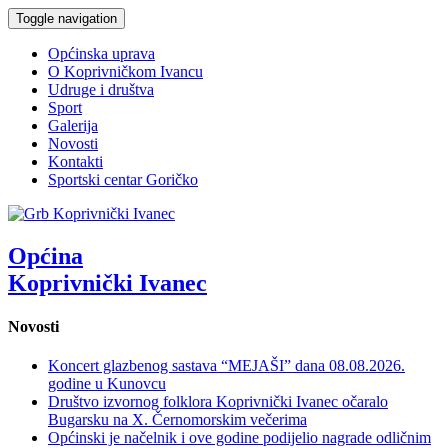
Toggle navigation
Općinska uprava
O Koprivničkom Ivancu
Udruge i društva
Sport
Galerija
Novosti
Kontakti
Sportski centar Goričko
Općina
Koprivnički Ivanec
Novosti
Koncert glazbenog sastava “MEJAŠI” dana 08.08.2026.
godine u Kunovcu
Društvo izvornog folklora Koprivnički Ivanec očaralo
Bugarsku na X. Černomorskim večerima
Općinski je načelnik i ove godine podijelio nagrade odličnim