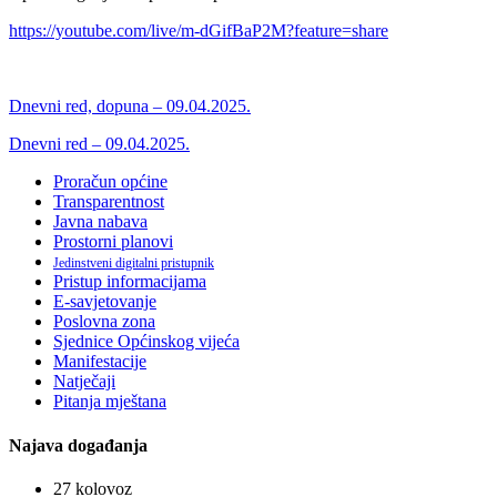
https://youtube.com/live/m-dGifBaP2M?feature=share
Dnevni red, dopuna – 09.04.2025.
Dnevni red – 09.04.2025.
Proračun općine
Transparentnost
Javna nabava
Prostorni planovi
Jedinstveni digitalni pristupnik
Pristup informacijama
E-savjetovanje
Poslovna zona
Sjednice Općinskog vijeća
Manifestacije
Natječaji
Pitanja mještana
Najava događanja
27
kolovoz