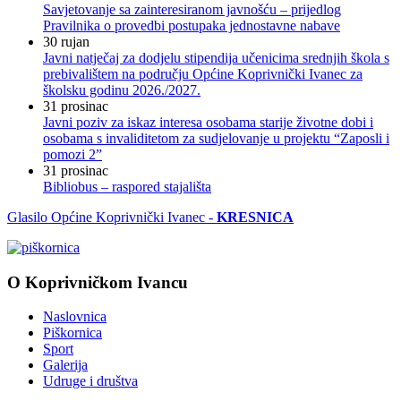
Savjetovanje sa zainteresiranom javnošću – prijedlog
Pravilnika o provedbi postupaka jednostavne nabave
30
rujan
Javni natječaj za dodjelu stipendija učenicima srednjih škola s
prebivalištem na području Općine Koprivnički Ivanec za
školsku godinu 2026./2027.
31
prosinac
Javni poziv za iskaz interesa osobama starije životne dobi i
osobama s invaliditetom za sudjelovanje u projektu “Zaposli i
pomozi 2”
31
prosinac
Bibliobus – raspored stajališta
Glasilo Općine Koprivnički Ivanec -
KRESNICA
O Koprivničkom Ivancu
Naslovnica
Piškornica
Sport
Galerija
Udruge i društva