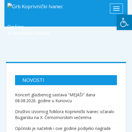
Toggle
Open
navigati
Općina
Koprivnički Ivanec
NOVOSTI
Koncert glazbenog sastava “MEJAŠI” dana
08.08.2026. godine u Kunovcu
Društvo izvornog folklora Koprivnički Ivanec očaralo
Bugarsku na X. Černomorskim večerima
Općinski je načelnik i ove godine podijelio nagrade