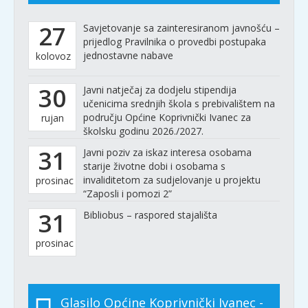
27
Savjetovanje sa zainteresiranom javnošću –
prijedlog Pravilnika o provedbi postupaka
jednostavne nabave
kolovoz
30
Javni natječaj za dodjelu stipendija
učenicima srednjih škola s prebivalištem na
području Općine Koprivnički Ivanec za
rujan
školsku godinu 2026./2027.
31
Javni poziv za iskaz interesa osobama
starije životne dobi i osobama s
invaliditetom za sudjelovanje u projektu
prosinac
“Zaposli i pomozi 2”
31
Bibliobus – raspored stajališta
prosinac
Glasilo Općine Koprivnički Ivanec -