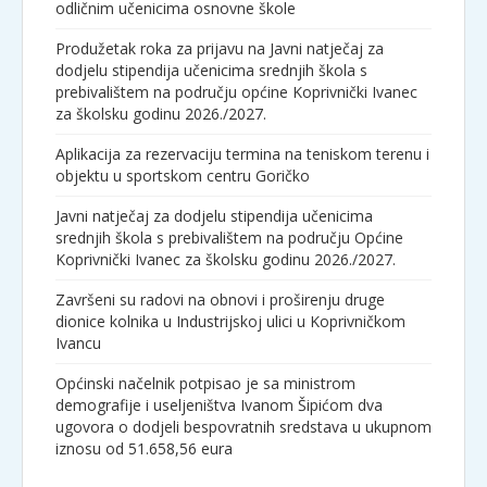
odličnim učenicima osnovne škole
Produžetak roka za prijavu na Javni natječaj za
dodjelu stipendija učenicima srednjih škola s
prebivalištem na području općine Koprivnički Ivanec
za školsku godinu 2026./2027.
Aplikacija za rezervaciju termina na teniskom terenu i
objektu u sportskom centru Goričko
Javni natječaj za dodjelu stipendija učenicima
srednjih škola s prebivalištem na području Općine
Koprivnički Ivanec za školsku godinu 2026./2027.
Završeni su radovi na obnovi i proširenju druge
dionice kolnika u Industrijskoj ulici u Koprivničkom
Ivancu
Općinski načelnik potpisao je sa ministrom
demografije i useljeništva Ivanom Šipićom dva
ugovora o dodjeli bespovratnih sredstava u ukupnom
iznosu od 51.658,56 eura