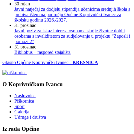
30
rujan
Javni natječaj za dodjelu stipendija učenicima srednjih škola s
prebivalištem na području Općine Koprivnički Ivanec za
školsku godinu 2026./2027.
31
prosinac
Javni poziv za iskaz interesa osobama starije životne dobi i
osobama s invaliditetom za sudjelovanje u projektu “Zaposli i
pomozi 2”
31
prosinac
Bibliobus – raspored stajališta
Glasilo Općine Koprivnički Ivanec -
KRESNICA
O Koprivničkom Ivancu
Naslovnica
Piškornica
Sport
Galerija
Udruge i društva
Iz rada Općine