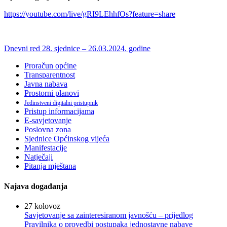
https://youtube.com/live/gRI9LEhhfOs?feature=share
Dnevni red 28. sjednice – 26.03.2024. godine
Proračun općine
Transparentnost
Javna nabava
Prostorni planovi
Jedinstveni digitalni pristupnik
Pristup informacijama
E-savjetovanje
Poslovna zona
Sjednice Općinskog vijeća
Manifestacije
Natječaji
Pitanja mještana
Najava događanja
27
kolovoz
Savjetovanje sa zainteresiranom javnošću – prijedlog
Pravilnika o provedbi postupaka jednostavne nabave