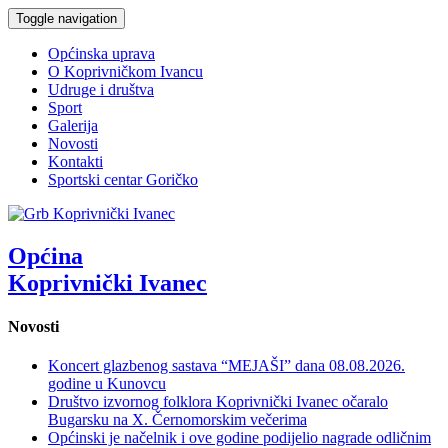
Toggle navigation
Općinska uprava
O Koprivničkom Ivancu
Udruge i društva
Sport
Galerija
Novosti
Kontakti
Sportski centar Goričko
Općina
Koprivnički Ivanec
Novosti
Koncert glazbenog sastava “MEJAŠI” dana 08.08.2026.
godine u Kunovcu
Društvo izvornog folklora Koprivnički Ivanec očaralo
Bugarsku na X. Černomorskim večerima
Općinski je načelnik i ove godine podijelio nagrade odličnim