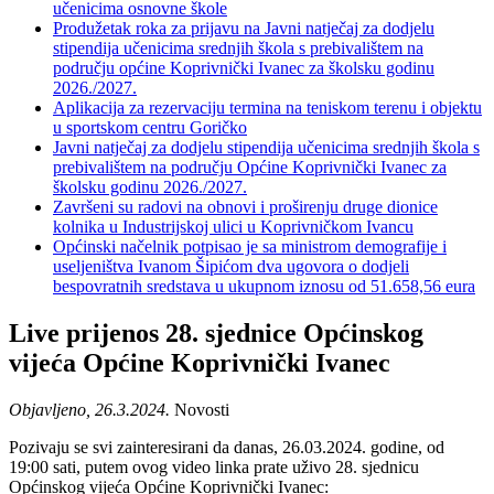
učenicima osnovne škole
Produžetak roka za prijavu na Javni natječaj za dodjelu
stipendija učenicima srednjih škola s prebivalištem na
području općine Koprivnički Ivanec za školsku godinu
2026./2027.
Aplikacija za rezervaciju termina na teniskom terenu i objektu
u sportskom centru Goričko
Javni natječaj za dodjelu stipendija učenicima srednjih škola s
prebivalištem na području Općine Koprivnički Ivanec za
školsku godinu 2026./2027.
Završeni su radovi na obnovi i proširenju druge dionice
kolnika u Industrijskoj ulici u Koprivničkom Ivancu
Općinski načelnik potpisao je sa ministrom demografije i
useljeništva Ivanom Šipićom dva ugovora o dodjeli
bespovratnih sredstava u ukupnom iznosu od 51.658,56 eura
Live prijenos 28. sjednice Općinskog
vijeća Općine Koprivnički Ivanec
Objavljeno, 26.3.2024.
Novosti
Pozivaju se svi zainteresirani da danas, 26.03.2024. godine, od
19:00 sati, putem ovog video linka prate uživo 28. sjednicu
Općinskog vijeća Općine Koprivnički Ivanec: