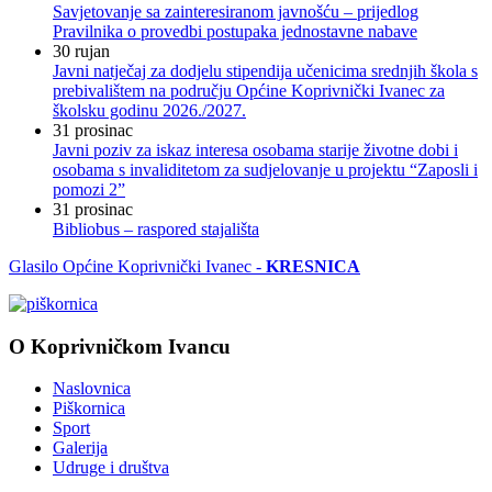
Savjetovanje sa zainteresiranom javnošću – prijedlog
Pravilnika o provedbi postupaka jednostavne nabave
30
rujan
Javni natječaj za dodjelu stipendija učenicima srednjih škola s
prebivalištem na području Općine Koprivnički Ivanec za
školsku godinu 2026./2027.
31
prosinac
Javni poziv za iskaz interesa osobama starije životne dobi i
osobama s invaliditetom za sudjelovanje u projektu “Zaposli i
pomozi 2”
31
prosinac
Bibliobus – raspored stajališta
Glasilo Općine Koprivnički Ivanec -
KRESNICA
O Koprivničkom Ivancu
Naslovnica
Piškornica
Sport
Galerija
Udruge i društva