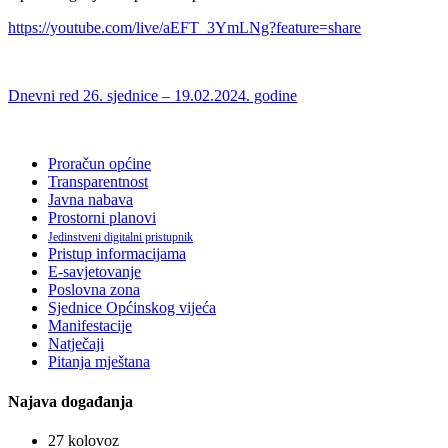
https://youtube.com/live/aEFT_3YmLNg?feature=share
Dnevni red 26. sjednice – 19.02.2024. godine
Proračun općine
Transparentnost
Javna nabava
Prostorni planovi
Jedinstveni digitalni pristupnik
Pristup informacijama
E-savjetovanje
Poslovna zona
Sjednice Općinskog vijeća
Manifestacije
Natječaji
Pitanja mještana
Najava događanja
27
kolovoz