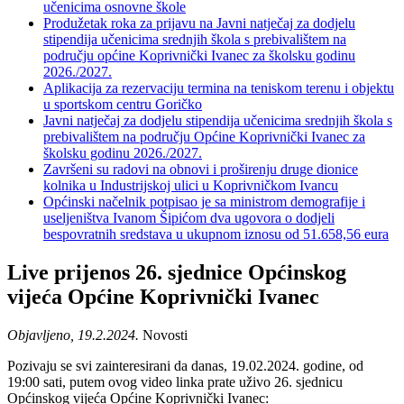
učenicima osnovne škole
Produžetak roka za prijavu na Javni natječaj za dodjelu
stipendija učenicima srednjih škola s prebivalištem na
području općine Koprivnički Ivanec za školsku godinu
2026./2027.
Aplikacija za rezervaciju termina na teniskom terenu i objektu
u sportskom centru Goričko
Javni natječaj za dodjelu stipendija učenicima srednjih škola s
prebivalištem na području Općine Koprivnički Ivanec za
školsku godinu 2026./2027.
Završeni su radovi na obnovi i proširenju druge dionice
kolnika u Industrijskoj ulici u Koprivničkom Ivancu
Općinski načelnik potpisao je sa ministrom demografije i
useljeništva Ivanom Šipićom dva ugovora o dodjeli
bespovratnih sredstava u ukupnom iznosu od 51.658,56 eura
Live prijenos 26. sjednice Općinskog
vijeća Općine Koprivnički Ivanec
Objavljeno, 19.2.2024.
Novosti
Pozivaju se svi zainteresirani da danas, 19.02.2024. godine, od
19:00 sati, putem ovog video linka prate uživo 26. sjednicu
Općinskog vijeća Općine Koprivnički Ivanec: