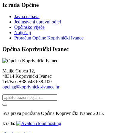
Iz rada Općine
Javna nabava
Jedinstveni upravni odjel
Općinsko vijeće
Natječaji
Proračun Općine Koprivnički Ivanec
Općina Koprivnički Ivanec
Matije Gupca 12,
48314 Koprivnički Ivanec
Tel/Fax: +385/48 638-100
opcina@koprivnicki-ivanec.hr
Sva prava pridržana Općina Koprivnički Ivanec 2015.
Izrada: