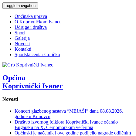
Toggle navigation
Općinska uprava
O Koprivničkom Ivancu
Udruge i društva
Sport
Galerija
Novosti
Kontakti
Sportski centar Goričko
Općina
Koprivnički Ivanec
Novosti
Koncert glazbenog sastava “MEJAŠI” dana 08.08.2026.
godine u Kunovcu
Društvo izvornog folklora Koprivnički Ivanec očaralo
Bugarsku na X. Černomorskim večerima
Općinski je načelnik i ove godine podijelio nagrade odličnim