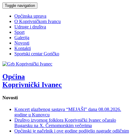
Toggle navigation
Općinska uprava
O Koprivničkom Ivancu
Udruge i društva
Sport
Galerija
Novosti
Kontakti
Sportski centar Goričko
Općina
Koprivnički Ivanec
Novosti
Koncert glazbenog sastava “MEJAŠI” dana 08.08.2026.
godine u Kunovcu
Društvo izvornog folklora Koprivnički Ivanec očaralo
Bugarsku na X. Černomorskim večerima
Općinski je načelnik i ove godine podijelio nagrade odličnim