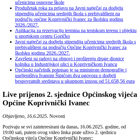
učenicima osnovne škole
Produžetak roka za prijavu na Javni natječaj za dodjelu
stipendija učenicima srednjih škola s prebivalištem na
području općine Koprivnički Ivanec za školsku godinu
2026./2027.
Aplikacija za rezervaciju termina na teniskom terenu i objektu
u sportskom centru Goričko
Javni natječaj za dodjelu stipendija učenicima srednjih škola s
prebivalištem na području Općine Koprivnički Ivanec za
školsku godinu 2026./2027.
Završeni su radovi na obnovi i proširenju druge dionice
kolnika u Industrijskoj ulici u Koprivničkom Ivancu
Općinski načelnik potpisao je sa ministrom demografije i
useljeništva Ivanom Šipićom dva ugovora o dodjeli
bespovratnih sredstava u ukupnom iznosu od 51.658,56 eura
Live prijenos 2. sjednice Općinskog vijeća
Općine Koprivnički Ivanec
Objavljeno, 16.6.2025.
Novosti
Pozivaju se svi zainteresirani da danas, 16.06.2025. godine, od
19:00 sati, putem ovog video linka prate uživo 2. sjednicu
Općinskog vijeća Općine Koprivnički Ivanec: