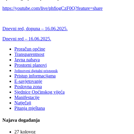
https://youtube.com/live/phfiogCzF0Q?feature=share
Dnevni red, dopuna – 16.06.2025.
Dnevni red – 16.06.2025.
Proračun općine
Transparentnost
Javna nabava
Prostorni planovi
Jedinstveni digitalni pristupnik
Pristup informacijama
E-savjetovanje
Poslovna zona
Sjednice Općinskog vijeća
Manifestacije
Natječaji
Pitanja mještana
Najava događanja
27
kolovoz