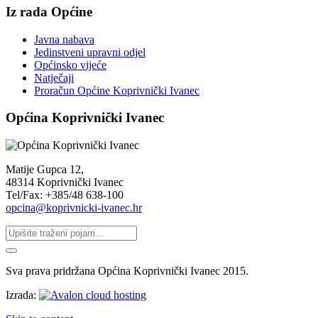
Iz rada Općine
Javna nabava
Jedinstveni upravni odjel
Općinsko vijeće
Natječaji
Proračun Općine Koprivnički Ivanec
Općina Koprivnički Ivanec
Matije Gupca 12,
48314 Koprivnički Ivanec
Tel/Fax: +385/48 638-100
opcina@koprivnicki-ivanec.hr
Sva prava pridržana Općina Koprivnički Ivanec 2015.
Izrada: