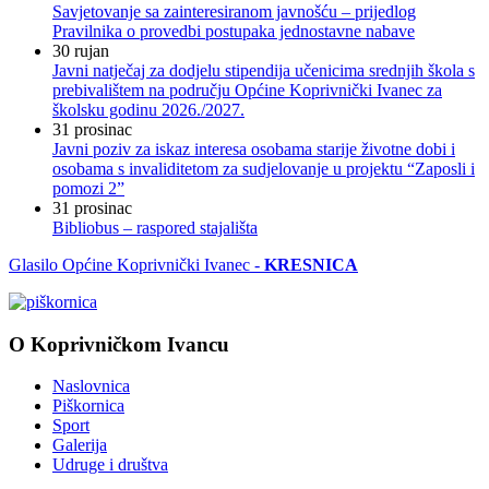
Savjetovanje sa zainteresiranom javnošću – prijedlog
Pravilnika o provedbi postupaka jednostavne nabave
30
rujan
Javni natječaj za dodjelu stipendija učenicima srednjih škola s
prebivalištem na području Općine Koprivnički Ivanec za
školsku godinu 2026./2027.
31
prosinac
Javni poziv za iskaz interesa osobama starije životne dobi i
osobama s invaliditetom za sudjelovanje u projektu “Zaposli i
pomozi 2”
31
prosinac
Bibliobus – raspored stajališta
Glasilo Općine Koprivnički Ivanec -
KRESNICA
O Koprivničkom Ivancu
Naslovnica
Piškornica
Sport
Galerija
Udruge i društva