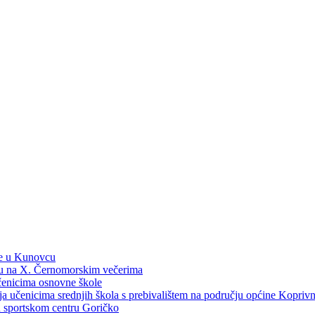
ne u Kunovcu
ku na X. Černomorskim večerima
učenicima osnovne škole
dija učenicima srednjih škola s prebivalištem na području općine Kopri
 u sportskom centru Goričko