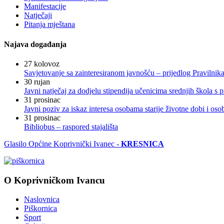
Manifestacije
Natječaji
Pitanja mještana
Najava događanja
27
kolovoz
Savjetovanje sa zainteresiranom javnošću – prijedlog Pravilni
30
rujan
Javni natječaj za dodjelu stipendija učenicima srednjih škola 
31
prosinac
Javni poziv za iskaz interesa osobama starije životne dobi i os
31
prosinac
Bibliobus – raspored stajališta
Glasilo Općine Koprivnički Ivanec -
KRESNICA
O Koprivničkom Ivancu
Naslovnica
Piškornica
Sport