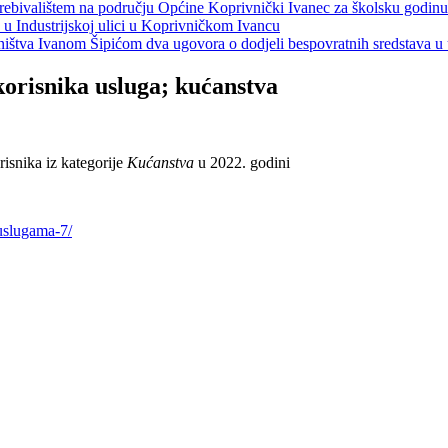
s prebivalištem na području Općine Koprivnički Ivanec za školsku godin
a u Industrijskoj ulici u Koprivničkom Ivancu
jeništva Ivanom Šipićom dva ugovora o dodjeli bespovratnih sredstava
korisnika usluga; kućanstva
isnika iz kategorije
Kućanstva
u 2022. godini
uslugama-7/