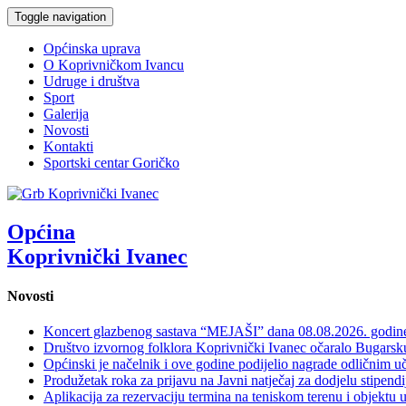
Toggle navigation
Općinska uprava
O Koprivničkom Ivancu
Udruge i društva
Sport
Galerija
Novosti
Kontakti
Sportski centar Goričko
Općina
Koprivnički Ivanec
Novosti
Koncert glazbenog sastava “MEJAŠI” dana 08.08.2026. godi
Društvo izvornog folklora Koprivnički Ivanec očaralo Bugars
Općinski je načelnik i ove godine podijelio nagrade odličnim 
Produžetak roka za prijavu na Javni natječaj za dodjelu stipen
Aplikacija za rezervaciju termina na teniskom terenu i objektu