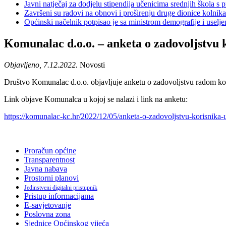
Javni natječaj za dodjelu stipendija učenicima srednjih škola 
Završeni su radovi na obnovi i proširenju druge dionice kolnik
Općinski načelnik potpisao je sa ministrom demografije i usel
Komunalac d.o.o. – anketa o zadovoljstvu 
Objavljeno, 7.12.2022.
Novosti
Društvo Komunalac d.o.o. objavljuje anketu o zadovoljstvu radom kor
Link objave Komunalca u kojoj se nalazi i link na anketu:
https://komunalac-kc.hr/2022/12/05/anketa-o-zadovoljstvu-korisnika-
Proračun općine
Transparentnost
Javna nabava
Prostorni planovi
Jedinstveni digitalni pristupnik
Pristup informacijama
E-savjetovanje
Poslovna zona
Sjednice Općinskog vijeća