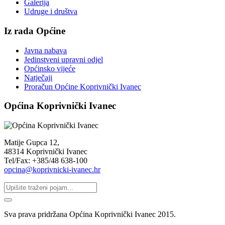
Galerija
Udruge i društva
Iz rada Općine
Javna nabava
Jedinstveni upravni odjel
Općinsko vijeće
Natječaji
Proračun Općine Koprivnički Ivanec
Općina Koprivnički Ivanec
Matije Gupca 12,
48314 Koprivnički Ivanec
Tel/Fax: +385/48 638-100
opcina@koprivnicki-ivanec.hr
Sva prava pridržana Općina Koprivnički Ivanec 2015.