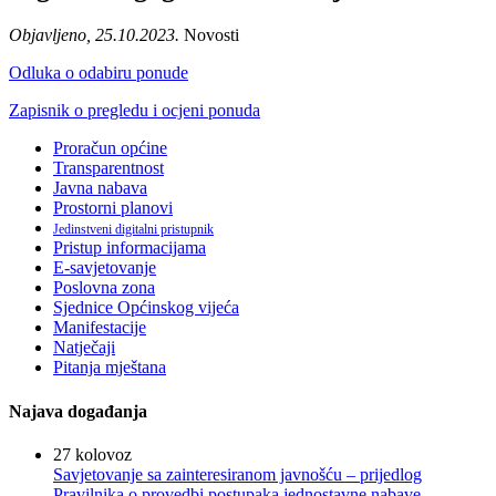
Objavljeno, 25.10.2023.
Novosti
Odluka o odabiru ponude
Zapisnik o pregledu i ocjeni ponuda
Proračun općine
Transparentnost
Javna nabava
Prostorni planovi
Jedinstveni digitalni pristupnik
Pristup informacijama
E-savjetovanje
Poslovna zona
Sjednice Općinskog vijeća
Manifestacije
Natječaji
Pitanja mještana
Najava događanja
27
kolovoz
Savjetovanje sa zainteresiranom javnošću – prijedlog
Pravilnika o provedbi postupaka jednostavne nabave