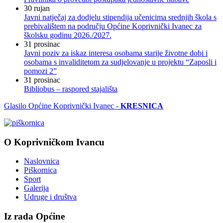
30
rujan
Javni natječaj za dodjelu stipendija učenicima srednjih škola s
prebivalištem na području Općine Koprivnički Ivanec za
školsku godinu 2026./2027.
31
prosinac
Javni poziv za iskaz interesa osobama starije životne dobi i
osobama s invaliditetom za sudjelovanje u projektu “Zaposli i
pomozi 2”
31
prosinac
Bibliobus – raspored stajališta
Glasilo Općine Koprivnički Ivanec -
KRESNICA
O Koprivničkom Ivancu
Naslovnica
Piškornica
Sport
Galerija
Udruge i društva
Iz rada Općine