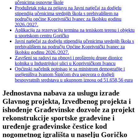
učenicima osnovne škole
Produžetak roka za prijavu na Javni natječaj za dodjelu
stipendija učenicima srednjih škola s prebivalištem na
području općine Koprivnički Ivanec za školsku godinu
2026./2027.
Aplikacija za rezervaciju termina na teniskom terenu i objektu
u sportskom centru Goričko
Javni natječaj za dodjelu stipendija učenicima srednjih škola s
prebivalištem na području Općine Koprivnički Ivanec za
školsku godinu 2026./2027.
Završeni su radovi na obnovi i proširenju druge dionice
kolnika u Industrijskoj ulici u Koprivničkom Ivancu
Općinski načelnik potpisao je sa ministrom demografije i
useljeništva Ivanom Šipićom dva ugovora o dodjeli
bespovratnih sredstava u ukupnom iznosu od 51.658,56 eura
Jednostavna nabava za uslugu izrade
Glavnog projekta, Izvedbenog projekta i
ishođenje Građevinske dozvole za projekt
rekonstrukcije sportske građevine i
uređenje građevinske čestice kod
nogometnog igrališta u naselju Goričko