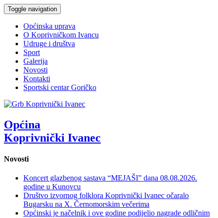
Toggle navigation
Općinska uprava
O Koprivničkom Ivancu
Udruge i društva
Sport
Galerija
Novosti
Kontakti
Sportski centar Goričko
Općina
Koprivnički Ivanec
Novosti
Koncert glazbenog sastava “MEJAŠI” dana 08.08.2026.
godine u Kunovcu
Društvo izvornog folklora Koprivnički Ivanec očaralo
Bugarsku na X. Černomorskim večerima
Općinski je načelnik i ove godine podijelio nagrade odličnim