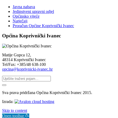
Javna nabava
Jedinstveni upravni odjel
Općinsko vijeće
Natječaji
Proračun Općine Koprivnički Ivanec
Općina Koprivnički Ivanec
Matije Gupca 12,
48314 Koprivnički Ivanec
Tel/Fax: +385/48 638-100
opcina@koprivnicki-ivanec.hr
Sva prava pridržana Općina Koprivnički Ivanec 2015.
Izrada:
Skip to content
Open toolbar