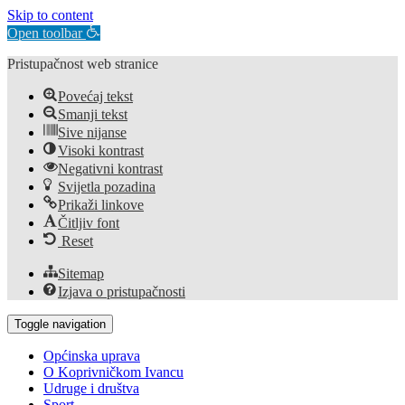
Skip to content
Open toolbar
Pristupačnost web stranice
Povećaj tekst
Smanji tekst
Sive nijanse
Visoki kontrast
Negativni kontrast
Svijetla pozadina
Prikaži linkove
Čitljiv font
Reset
Sitemap
Izjava o pristupačnosti
Toggle navigation
Općinska uprava
O Koprivničkom Ivancu
Udruge i društva
Sport