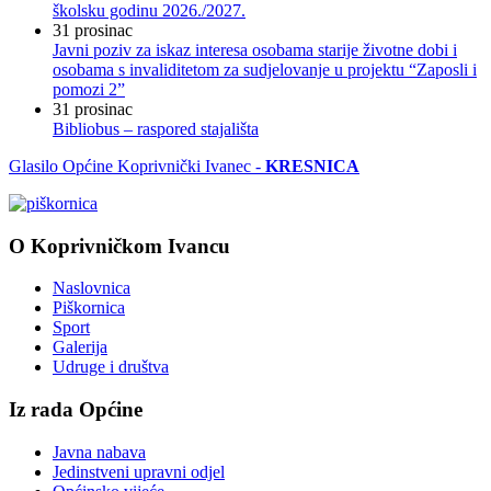
školsku godinu 2026./2027.
31
prosinac
Javni poziv za iskaz interesa osobama starije životne dobi i
osobama s invaliditetom za sudjelovanje u projektu “Zaposli i
pomozi 2”
31
prosinac
Bibliobus – raspored stajališta
Glasilo Općine Koprivnički Ivanec -
KRESNICA
O Koprivničkom Ivancu
Naslovnica
Piškornica
Sport
Galerija
Udruge i društva
Iz rada Općine
Javna nabava
Jedinstveni upravni odjel