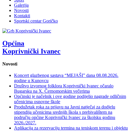
Galerija
Novosti
Kontakti
Sportski centar Goričko
Općina
Koprivnički Ivanec
Novosti
Koncert glazbenog sastava “MEJAŠI” dana 08.08.2026.
godine u Kunovcu
Društvo izvornog folklora Koprivnički Ivanec očaralo
Bugarsku na X. Černomorskim večerima
Općinski je načelnik i ove godine podijelio nagrade odličnim
učenicima osnovne škole
Produžetak roka za prijavu na Javni natječaj za dodjelu
stipendija učenicima srednjih škola s prebivalištem na
području općine Koprivnički Ivanec za školsku godinu
2026./2027.
Aplikacija za rezervaciju termina na teniskom terenu i objektu