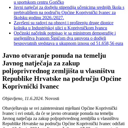
u sportskom centru Goričko
Javni natječaj za dodjelu stipendija učenicima srednjih škola s
prebivalištem na području Općine Koprivnički Ivanec za
školsku godinu 2026./2027.
Završeni su radovi na obnovi i proširenju druge dionice
kolnika u Industrijskoj ulici u Koprivničkom Ivancu
Općinski načelnik potpisao je sa ministrom demografije i
useljeništva Ivanom Šipićom dva ugovora o dodjeli
bespovratnih sredstava u ukupnom iznosu od 51.658,56 eura
Javno otvaranje ponuda na temelju
Javnog natječaja za zakup
poljoprivrednog zemljišta u vlasništvu
Republike Hrvatske na području Općine
Koprivnički Ivanec
Objavljeno, 11.6.2024.
Novosti
Obavještavaju se svi zainteresirani mještani Općine Koprivnički
Ivanec i svi ostali, da će se javno otvaranje ponuda na temelju
Javnog natječaja za zakup poljoprivrednog zemljišta u vlasništvu
Republike Hrvatske na području Općine Koprivnički Ivanec održati