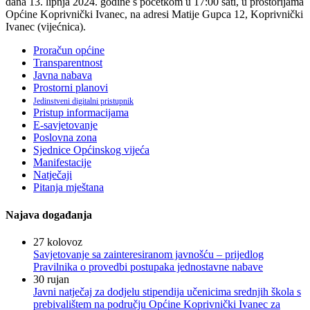
dana 13. lipnja 2024. godine s početkom u 17:00 sati, u prostorijama
Općine Koprivnički Ivanec, na adresi Matije Gupca 12, Koprivnički
Ivanec (vijećnica).
Proračun općine
Transparentnost
Javna nabava
Prostorni planovi
Jedinstveni digitalni pristupnik
Pristup informacijama
E-savjetovanje
Poslovna zona
Sjednice Općinskog vijeća
Manifestacije
Natječaji
Pitanja mještana
Najava događanja
27
kolovoz
Savjetovanje sa zainteresiranom javnošću – prijedlog
Pravilnika o provedbi postupaka jednostavne nabave
30
rujan
Javni natječaj za dodjelu stipendija učenicima srednjih škola s
prebivalištem na području Općine Koprivnički Ivanec za