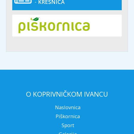
-
KRESNICA
O KOPRIVNIČKOM IVANCU
Naslovnica
Piškornica
Sport