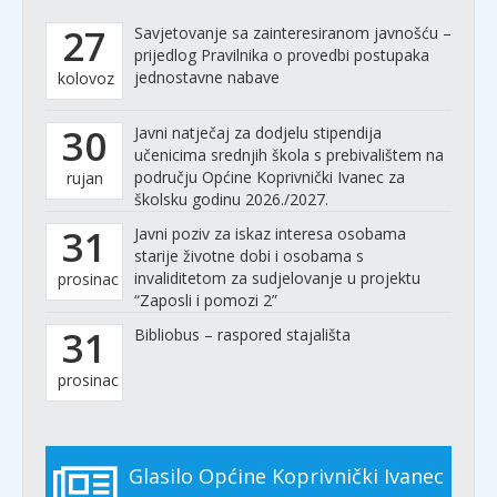
27
Savjetovanje sa zainteresiranom javnošću –
prijedlog Pravilnika o provedbi postupaka
jednostavne nabave
kolovoz
30
Javni natječaj za dodjelu stipendija
učenicima srednjih škola s prebivalištem na
području Općine Koprivnički Ivanec za
rujan
školsku godinu 2026./2027.
31
Javni poziv za iskaz interesa osobama
starije životne dobi i osobama s
invaliditetom za sudjelovanje u projektu
prosinac
“Zaposli i pomozi 2”
31
Bibliobus – raspored stajališta
prosinac
Glasilo Općine Koprivnički Ivanec