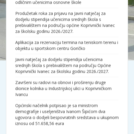
odličnim učenicima osnovne škole
Produžetak roka za prijavu na Javni natječaj za
dodjelu stipendija učenicima srednjih škola s
prebivalištem na području općine Koprivnički Ivanec
za školsku godinu 2026./2027.
Aplikacija za rezervaciju termina na teniskom terenu i
objektu u sportskom centru Goričko
Javni natječaj za dodjelu stipendija učenicima
srednjih škola s prebivalištem na području Općine
Koprivnički Ivanec za školsku godinu 2026./2027.
Završeni su radovi na obnovi i proširenju druge
dionice kolnika u Industrijskoj ulici u Koprivničkom
Ivancu
Općinski načelnik potpisao je sa ministrom
demografije i useljeništva Ivanom Šipićom dva
ugovora o dodjeli bespovratnih sredstava u ukupnom
iznosu od 51.658,56 eura