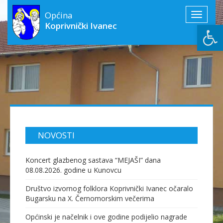
Općina
Toggle
Open
Koprivnički Ivanec
navigati
NOVOSTI
Koncert glazbenog sastava “MEJAŠI” dana
08.08.2026. godine u Kunovcu
Društvo izvornog folklora Koprivnički Ivanec očaralo
Bugarsku na X. Černomorskim večerima
Općinski je načelnik i ove godine podijelio nagrade