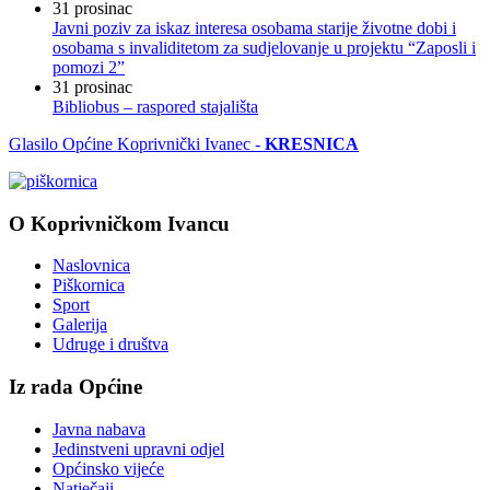
31
prosinac
Javni poziv za iskaz interesa osobama starije životne dobi i
osobama s invaliditetom za sudjelovanje u projektu “Zaposli i
pomozi 2”
31
prosinac
Bibliobus – raspored stajališta
Glasilo Općine Koprivnički Ivanec -
KRESNICA
O Koprivničkom Ivancu
Naslovnica
Piškornica
Sport
Galerija
Udruge i društva
Iz rada Općine
Javna nabava
Jedinstveni upravni odjel
Općinsko vijeće
Natječaji