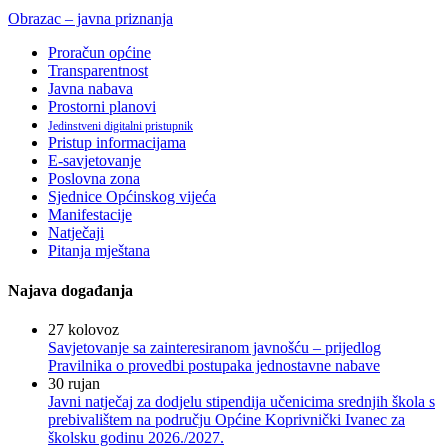
Obrazac – javna priznanja
Proračun općine
Transparentnost
Javna nabava
Prostorni planovi
Jedinstveni digitalni pristupnik
Pristup informacijama
E-savjetovanje
Poslovna zona
Sjednice Općinskog vijeća
Manifestacije
Natječaji
Pitanja mještana
Najava događanja
27
kolovoz
Savjetovanje sa zainteresiranom javnošću – prijedlog
Pravilnika o provedbi postupaka jednostavne nabave
30
rujan
Javni natječaj za dodjelu stipendija učenicima srednjih škola s
prebivalištem na području Općine Koprivnički Ivanec za
školsku godinu 2026./2027.