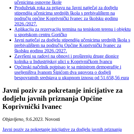
učenicima osnovne škole
Produžetak roka za prijavu na Javni natječaj za dodjelu
stipendija učenicima srednjih škola s prebivalištem na
području općine Koprivnički Ivanec za školsku godinu
2026./2027.
Aplikacija za rezervaciju termina na teniskom terenu i objektu
u sportskom centru Goričko
Javni natječaj za dodjelu stipendija učenicima srednjih škola s
prebivalištem na području Općine Koprivnički Ivanec za
školsku godinu 2026./2027.
Završeni su radovi na obnovi i proširenju druge dionice
kolnika u Industrijskoj ulici u Koprivničkom Ivancu
Općinski načelnik potpisao je sa ministrom demografije i
useljeništva Ivanom Šipićom dva ugovora o dodjeli
bespovratnih sredstava u ukupnom iznosu od 51.658,56 eura
Javni poziv za pokretanje inicijative za
dodjelu javnih priznanja Općine
Koprivnički Ivanec
Objavljeno, 9.6.2023.
Novosti
Javni poziv za pokretanje inicijative za dodjelu javnih priznanja