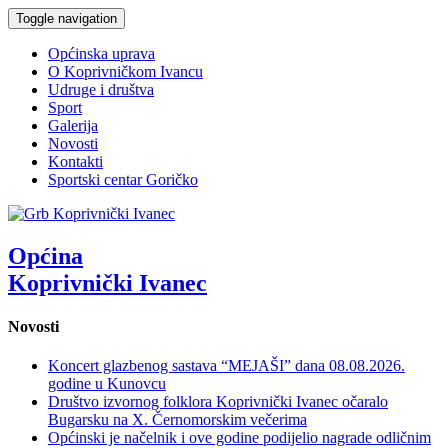
Toggle navigation
Općinska uprava
O Koprivničkom Ivancu
Udruge i društva
Sport
Galerija
Novosti
Kontakti
Sportski centar Goričko
Općina
Koprivnički Ivanec
Novosti
Koncert glazbenog sastava “MEJAŠI” dana 08.08.2026.
godine u Kunovcu
Društvo izvornog folklora Koprivnički Ivanec očaralo
Bugarsku na X. Černomorskim večerima
Općinski je načelnik i ove godine podijelio nagrade odličnim