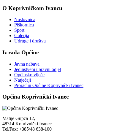
O Koprivničkom Ivancu
Naslovnica
Piškornica
Sport
Galerija
Udruge i društva
Iz rada Općine
Javna nabava
Jedinstveni upravni odjel
Općinsko vijeće
Natječaji
Proračun Općine Koprivnički Ivanec
Općina Koprivnički Ivanec
Matije Gupca 12,
48314 Koprivnički Ivanec
Tel/Fax: +385/48 638-100