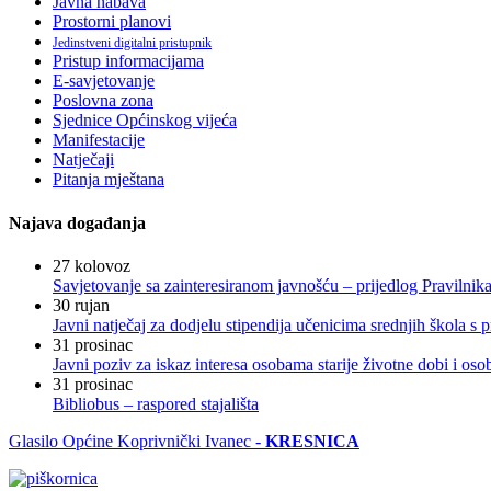
Javna nabava
Prostorni planovi
Jedinstveni digitalni pristupnik
Pristup informacijama
E-savjetovanje
Poslovna zona
Sjednice Općinskog vijeća
Manifestacije
Natječaji
Pitanja mještana
Najava događanja
27
kolovoz
Savjetovanje sa zainteresiranom javnošću – prijedlog Pravilni
30
rujan
Javni natječaj za dodjelu stipendija učenicima srednjih škola 
31
prosinac
Javni poziv za iskaz interesa osobama starije životne dobi i os
31
prosinac
Bibliobus – raspored stajališta
Glasilo Općine Koprivnički Ivanec -
KRESNICA