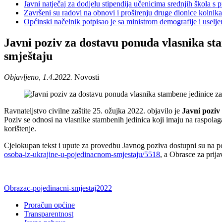
Javni natječaj za dodjelu stipendija učenicima srednjih škola 
Završeni su radovi na obnovi i proširenju druge dionice kolnik
Općinski načelnik potpisao je sa ministrom demografije i usel
Javni poziv za dostavu ponuda vlasnika st
smještaju
Objavljeno, 1.4.2022.
Novosti
Ravnateljstvo civilne zaštite 25. ožujka 2022. objavilo je
Javni poziv
Poziv se odnosi na vlasnike stambenih jedinica koji imaju na raspolaga
korištenje.
Cjelokupan tekst i upute za provedbu Javnog poziva dostupni su na 
osoba-iz-ukrajine-u-pojedinacnom-smjestaju/5518
, a Obrasce za prij
Obrazac-pojedinacni-smjestaj2022
Proračun općine
Transparentnost