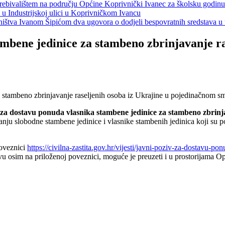
s prebivalištem na području Općine Koprivnički Ivanec za školsku godin
a u Industrijskoj ulici u Koprivničkom Ivancu
jeništva Ivanom Šipićom dva ugovora o dodjeli bespovratnih sredstava
ambene jedinice za stambeno zbrinjavanje r
 za dostavu ponuda vlasnika stambene jedinice za stambeno zbrinj
nju slobodne stambene jedinice i vlasnike stambenih jedinica koji su po
poveznici
https://civilna-zastita.gov.hr/vijesti/javni-poziv-za-dostavu-p
avu osim na priloženoj poveznici, moguće je preuzeti i u prostorijama