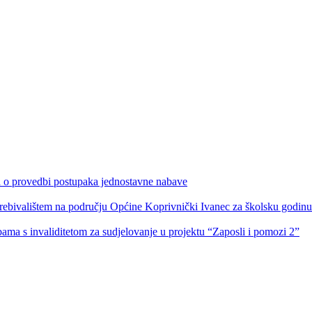
ka o provedbi postupaka jednostavne nabave
s prebivalištem na području Općine Koprivnički Ivanec za školsku godin
obama s invaliditetom za sudjelovanje u projektu “Zaposli i pomozi 2”