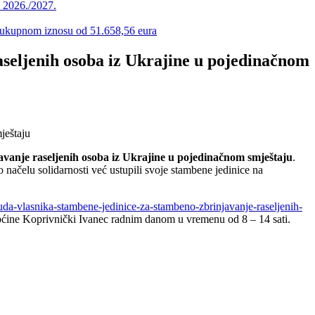
u 2026./2027.
 u ukupnom iznosu od 51.658,56 eura
aseljenih osoba iz Ukrajine u pojedinačnom
avanje raseljenih osoba iz Ukrajine u pojedinačnom smještaju
.
 načelu solidarnosti već ustupili svoje stambene jedinice na
onuda-vlasnika-stambene-jedinice-za-stambeno-zbrinjavanje-raseljenih-
 Općine Koprivnički Ivanec radnim danom u vremenu od 8 – 14 sati.