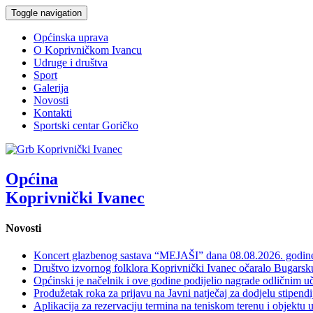
Toggle navigation
Općinska uprava
O Koprivničkom Ivancu
Udruge i društva
Sport
Galerija
Novosti
Kontakti
Sportski centar Goričko
Općina
Koprivnički Ivanec
Novosti
Koncert glazbenog sastava “MEJAŠI” dana 08.08.2026. godi
Društvo izvornog folklora Koprivnički Ivanec očaralo Bugars
Općinski je načelnik i ove godine podijelio nagrade odličnim 
Produžetak roka za prijavu na Javni natječaj za dodjelu stipen
Aplikacija za rezervaciju termina na teniskom terenu i objektu