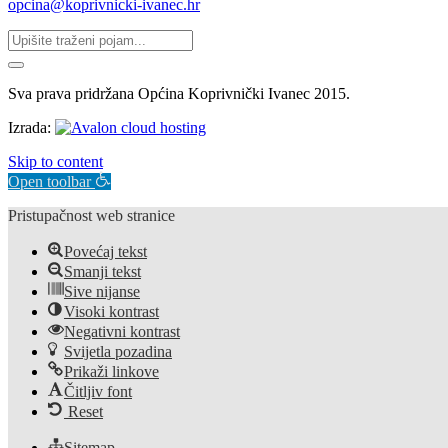
opcina@koprivnicki-ivanec.hr
Sva prava pridržana Općina Koprivnički Ivanec 2015.
Izrada:
Skip to content
Open toolbar
Pristupačnost web stranice
Povećaj tekst
Smanji tekst
Sive nijanse
Visoki kontrast
Negativni kontrast
Svijetla pozadina
Prikaži linkove
Čitljiv font
Reset
Sitemap