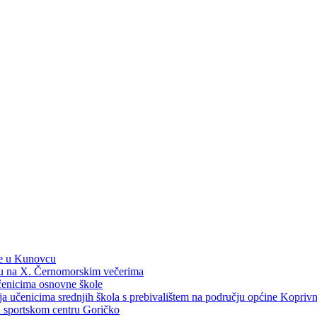
ne u Kunovcu
ku na X. Černomorskim večerima
učenicima osnovne škole
dija učenicima srednjih škola s prebivalištem na području općine Kopri
 u sportskom centru Goričko