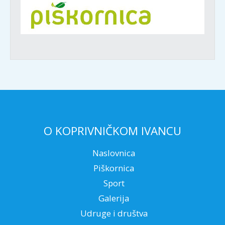
O KOPRIVNIČKOM IVANCU
Naslovnica
Piškornica
Sport
Galerija
Udruge i društva