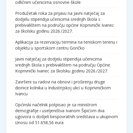
odličnim učenicima osnovne škole
Produžetak roka za prijavu na Javni natječaj za
dodjelu stipendija učenicima srednjih škola s
prebivalištem na području općine Koprivnički Ivanec
za školsku godinu 2026./2027.
Aplikacija za rezervaciju termina na teniskom terenu i
objektu u sportskom centru Goričko
Javni natječaj za dodjelu stipendija učenicima
srednjih škola s prebivalištem na području Općine
Koprivnički Ivanec za školsku godinu 2026./2027.
Završeni su radovi na obnovi i proširenju druge
dionice kolnika u Industrijskoj ulici u Koprivničkom
Ivancu
Općinski načelnik potpisao je sa ministrom
demografije i useljeništva Ivanom Šipićom dva
ugovora o dodjeli bespovratnih sredstava u ukupnom
iznosu od 51.658,56 eura