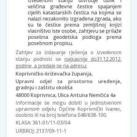
izvedenom stanju utvrđuje oblik i
veličina građevne čestice spajanjem
cijelih katastarskih čestica na kojima se
nalazi nezakonito izgrađena zgrada, ako
su te čestice prema zemljišnoj knjizi
vlasništvo iste osobe, zahtjevu se prilaže
posebna geodetska podloga prema
posebnom propisu.
Zahtjev za izdavanje rješenja o izvedenom
stanju podnosi se
najkasnije do
31.12.2012.
godine, a predaje se na adresu:
Koprivničko-križevačka županija,
Upravni odjel za prostorno uređenje,
gradnju i zaštitu okoliša
48000 Koprivnica, Ulica Antuna Nemčića 4a
Informacije se mogu dobiti u Jedinstvenom
upravnom odjelu Općine Koprivnički Ivanec,
osobno ili na broj telefona 048/638-100.
KLASA: 361-01/11-03/04
URBROJ: 2137/09-11-1