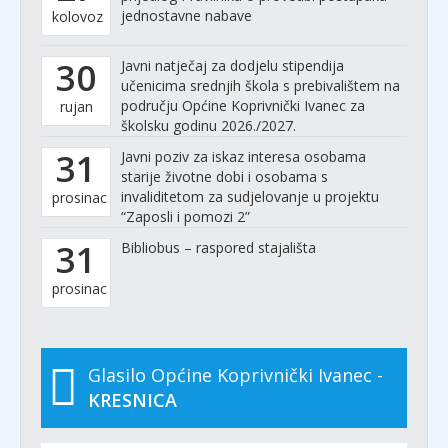
jednostavne nabave
kolovoz
30
Javni natječaj za dodjelu stipendija
učenicima srednjih škola s prebivalištem na
području Općine Koprivnički Ivanec za
rujan
školsku godinu 2026./2027.
31
Javni poziv za iskaz interesa osobama
starije životne dobi i osobama s
invaliditetom za sudjelovanje u projektu
prosinac
“Zaposli i pomozi 2”
31
Bibliobus – raspored stajališta
prosinac
Glasilo Općine Koprivnički Ivanec -
KRESNICA