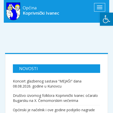
Općina
Toggle
Open
Koprivnički Ivanec
navigati
NOVOSTI
Koncert glazbenog sastava “MEJAŠI” dana
08.08.2026. godine u Kunovcu
Društvo izvornog folklora Koprivnički Ivanec očaralo
Bugarsku na X. Černomorskim večerima
Općinski je načelnik i ove godine podijelio nagrade