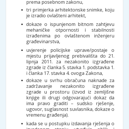
prema posebnom zakonu,
tri primjerka arhitektonske snimke, koju
je izradio ovlašteni arhitekt,
dokaze o ispunjenom bitnom zahtjevu
mehaničke otpornosti i stabilnosti
izrađenima po ovlaštenom inženjeru
građevinarstva,
uvjerenje policijske uprave/postaje o
mjestu prijavljenog prebivališta do 21.
lipnja 2011. za nezakonito izgrađene
zgrade iz članka 5. stavka 1. podstavka 1.
i članka 17. stavka 4. ovoga Zakona,
dokaze u svrhu obračuna naknade za
zadržavanje nezakonito izgrađene
zgrade u prostoru (izvod iz zemljišne
knjige ili drugi odgovarajući dokaz da
ima pravo graditi – sudsko rješenje,
ugovor, suglasnost suvlasnika, dokaze o
vremenu građenja).
kada se u postupku izdavanja rješenja o