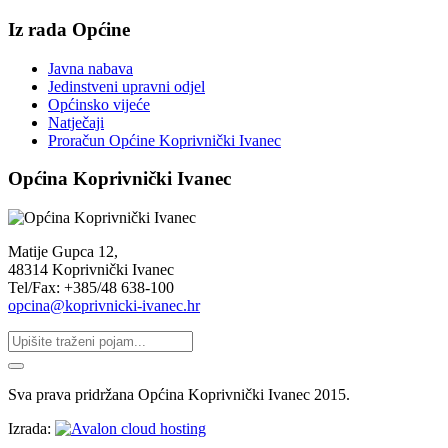
Iz rada Općine
Javna nabava
Jedinstveni upravni odjel
Općinsko vijeće
Natječaji
Proračun Općine Koprivnički Ivanec
Općina Koprivnički Ivanec
Matije Gupca 12,
48314 Koprivnički Ivanec
Tel/Fax: +385/48 638-100
opcina@koprivnicki-ivanec.hr
Sva prava pridržana Općina Koprivnički Ivanec 2015.
Izrada: