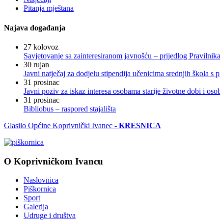
Pitanja mještana
Najava događanja
27
kolovoz
Savjetovanje sa zainteresiranom javnošću – prijedlog Pravilni
30
rujan
Javni natječaj za dodjelu stipendija učenicima srednjih škola 
31
prosinac
Javni poziv za iskaz interesa osobama starije životne dobi i os
31
prosinac
Bibliobus – raspored stajališta
Glasilo Općine Koprivnički Ivanec -
KRESNICA
O Koprivničkom Ivancu
Naslovnica
Piškornica
Sport
Galerija
Udruge i društva