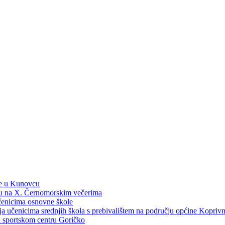
ne u Kunovcu
ku na X. Černomorskim večerima
učenicima osnovne škole
dija učenicima srednjih škola s prebivalištem na području općine Kopri
 u sportskom centru Goričko