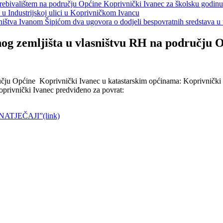
s prebivalištem na području Općine Koprivnički Ivanec za školsku godin
a u Industrijskoj ulici u Koprivničkom Ivancu
jeništva Ivanom Šipićom dva ugovora o dodjeli bespovratnih sredstava
 zemljišta u vlasništvu RH na području Op
dručju Općine Koprivnički Ivanec u katastarskim općinama: Koprivnički
oprivnički Ivanec predviđeno za povrat:
TJEČAJI”(link)