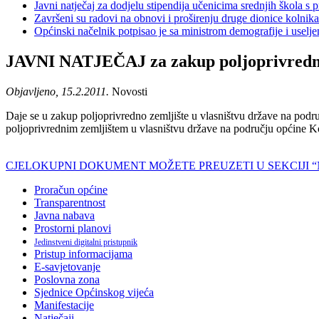
Javni natječaj za dodjelu stipendija učenicima srednjih škola 
Završeni su radovi na obnovi i proširenju druge dionice kolnik
Općinski načelnik potpisao je sa ministrom demografije i usel
JAVNI NATJEČAJ za zakup poljoprivrednog
Objavljeno, 15.2.2011.
Novosti
Daje se u zakup poljoprivredno zemljište u vlasništvu države na po
poljoprivrednim zemljištem u vlasništvu države na području općine K
CJELOKUPNI DOKUMENT MOŽETE PREUZETI U SEKCIJI “NA
Proračun općine
Transparentnost
Javna nabava
Prostorni planovi
Jedinstveni digitalni pristupnik
Pristup informacijama
E-savjetovanje
Poslovna zona
Sjednice Općinskog vijeća
Manifestacije
Natječaji