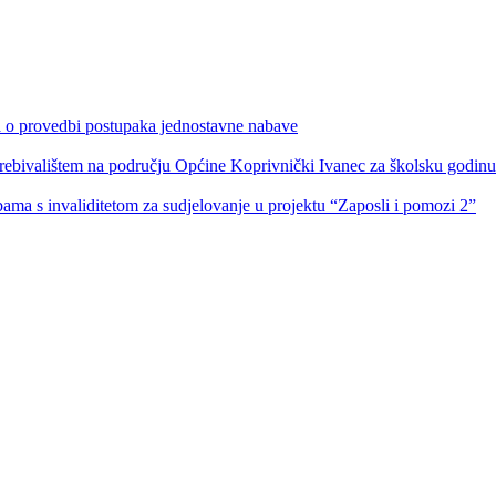
ka o provedbi postupaka jednostavne nabave
s prebivalištem na području Općine Koprivnički Ivanec za školsku godin
obama s invaliditetom za sudjelovanje u projektu “Zaposli i pomozi 2”