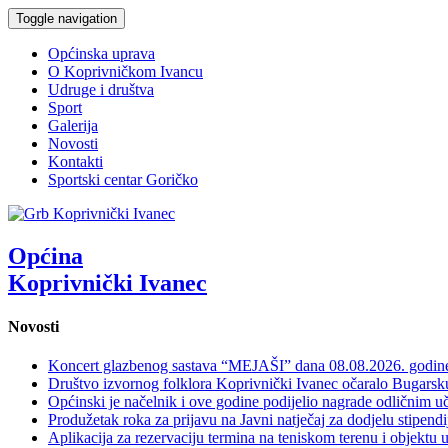
Toggle navigation
Općinska uprava
O Koprivničkom Ivancu
Udruge i društva
Sport
Galerija
Novosti
Kontakti
Sportski centar Goričko
Općina
Koprivnički Ivanec
Novosti
Koncert glazbenog sastava “MEJAŠI” dana 08.08.2026. godi
Društvo izvornog folklora Koprivnički Ivanec očaralo Bugars
Općinski je načelnik i ove godine podijelio nagrade odličnim 
Produžetak roka za prijavu na Javni natječaj za dodjelu stipen
Aplikacija za rezervaciju termina na teniskom terenu i objektu